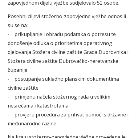
zapovjednom dijelu vježbe sudjelovalo 52 osobe.
Posebni ciljevi stožerno-zapovjedne vježbe odnosili
su se na:
- prikupljanje i obradu podataka o potresu te
donošenje odluka o prioritetima operativnog
djelovanja Stožera civilne zaštite Grada Dubrovnika i
Stožera civilne zaštite Dubrovačko-neretvanske
županije
- postupanje sukladno planskim dokumentima
civilne zaštite
- primjenu načela stožernog rada u velikim
nesrećama i katastrofama
- provjeru procedura za prihvat pomoći s državne i
međunarodne razine.
Na kraju stožerno-zapovjedne vježbe provedena je