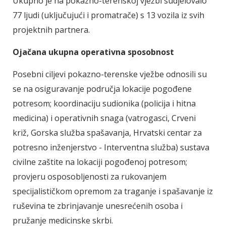
Ukupno je na pokazno-terenskoj vježbi sudjelovalo
77 ljudi (uključujući i promatrače) s 13 vozila iz svih
projektnih partnera.
Ojačana ukupna operativna sposobnost
Posebni ciljevi pokazno-terenske vježbe odnosili su
se na osiguravanje područja lokacije pogođene
potresom; koordinaciju sudionika (policija i hitna
medicina) i operativnih snaga (vatrogasci, Crveni
križ, Gorska služba spašavanja, Hrvatski centar za
potresno inženjerstvo - Interventna služba) sustava
civilne zaštite na lokaciji pogođenoj potresom;
provjeru osposobljenosti za rukovanjem
specijalističkom opremom za traganje i spašavanje iz
ruševina te zbrinjavanje unesrećenih osoba i
pružanje medicinske skrbi.