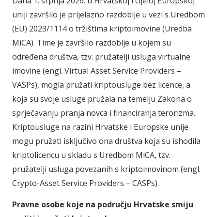
Dana 1. srpnja 2026. u Hrvatskoj i cijeloj Europskoj
uniji završilo je prijelazno razdoblje u vezi s Uredbom
(EU) 2023/1114 o tržištima kriptoimovine (Uredba
MiCA). Time je završilo razdoblje u kojem su
određena društva, tzv. pružatelji usluga virtualne
imovine (engl. Virtual Asset Service Providers –
VASPs), mogla pružati kriptousluge bez licence, a
koja su svoje usluge pružala na temelju Zakona o
sprječavanju pranja novca i financiranja terorizma.
Kriptousluge na razini Hrvatske i Europske unije
mogu pružati isključivo ona društva koja su ishodila
kriptolicencu u skladu s Uredbom MiCA, tzv.
pružatelji usluga povezanih s kriptoimovinom (engl.
Crypto-Asset Service Providers – CASPs).
Pravne osobe koje na području Hrvatske smiju