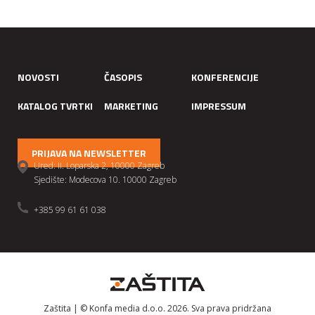
NOVOSTI
ČASOPIS
KONFERENCIJE
KATALOG TVRTKI
MARKETING
IMPRESSUM
PRIJAVA NA NEWSLETTER
Ured: II. Loparska 2, 10000 Zagreb
Sjedište: Modecova 10. 10000 Zagreb
+385 99 61 61 038
Zaštita | © Konfa media d.o.o. 2026. Sva prava pridržana