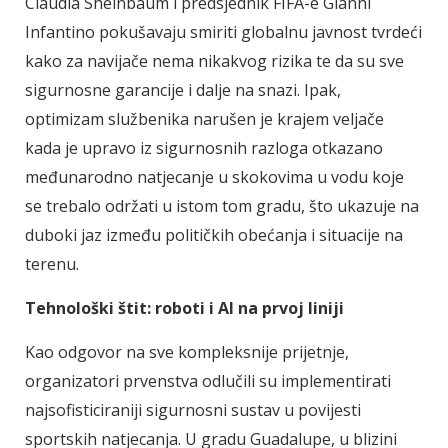
Claudia Sheinbaum i predsjednik FIFA-e Gianni
Infantino pokušavaju smiriti globalnu javnost tvrdeći
kako za navijače nema nikakvog rizika te da su sve
sigurnosne garancije i dalje na snazi. Ipak,
optimizam službenika narušen je krajem veljače
kada je upravo iz sigurnosnih razloga otkazano
međunarodno natjecanje u skokovima u vodu koje
se trebalo održati u istom tom gradu, što ukazuje na
duboki jaz između političkih obećanja i situacije na
terenu.
Tehnološki štit: roboti i AI na prvoj liniji
Kao odgovor na sve kompleksnije prijetnje,
organizatori prvenstva odlučili su implementirati
najsofisticiraniji sigurnosni sustav u povijesti
sportskih natjecanja. U gradu Guadalupe, u blizini