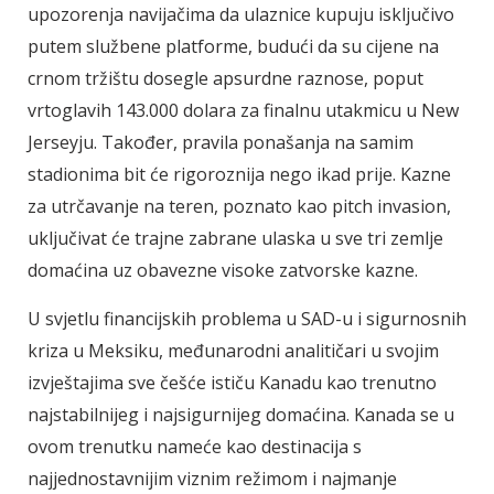
upozorenja navijačima da ulaznice kupuju isključivo
putem službene platforme, budući da su cijene na
crnom tržištu dosegle apsurdne raznose, poput
vrtoglavih 143.000 dolara za finalnu utakmicu u New
Jerseyju. Također, pravila ponašanja na samim
stadionima bit će rigoroznija nego ikad prije. Kazne
za utrčavanje na teren, poznato kao pitch invasion,
uključivat će trajne zabrane ulaska u sve tri zemlje
domaćina uz obavezne visoke zatvorske kazne.
U svjetlu financijskih problema u SAD-u i sigurnosnih
kriza u Meksiku, međunarodni analitičari u svojim
izvještajima sve češće ističu Kanadu kao trenutno
najstabilnijeg i najsigurnijeg domaćina. Kanada se u
ovom trenutku nameće kao destinacija s
najjednostavnijim viznim režimom i najmanje