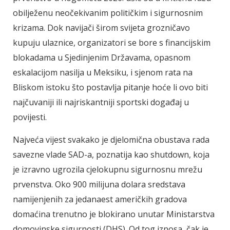
obilježenu neočekivanim političkim i sigurnosnim
krizama. Dok navijači širom svijeta grozničavo
kupuju ulaznice, organizatori se bore s financijskim
blokadama u Sjedinjenim Državama, opasnom
eskalacijom nasilja u Meksiku, i sjenom rata na
Bliskom istoku što postavlja pitanje hoće li ovo biti
najčuvaniji ili najriskantniji sportski događaj u
povijesti.
Najveća vijest svakako je djelomična obustava rada
savezne vlade SAD-a, poznatija kao shutdown, koja
je izravno ugrozila cjelokupnu sigurnosnu mrežu
prvenstva. Oko 900 milijuna dolara sredstava
namijenjenih za jedanaest američkih gradova
domaćina trenutno je blokirano unutar Ministarstva
domovinske sigurnosti (DHS). Od tog iznosa, čak je