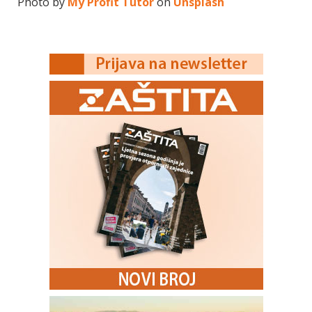
Photo by
My Profit Tutor
on
Unsplash