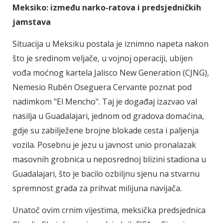
Meksiko: između narko-ratova i predsjedničkih
jamstava
Situacija u Meksiku postala je iznimno napeta nakon
što je sredinom veljače, u vojnoj operaciji, ubijen
vođa moćnog kartela Jalisco New Generation (CJNG),
Nemesio Rubén Oseguera Cervante poznat pod
nadimkom "El Mencho". Taj je događaj izazvao val
nasilja u Guadalajari, jednom od gradova domaćina,
gdje su zabilježene brojne blokade cesta i paljenja
vozila. Posebnu je jezu u javnost unio pronalazak
masovnih grobnica u neposrednoj blizini stadiona u
Guadalajari, što je bacilo ozbiljnu sjenu na stvarnu
spremnost grada za prihvat milijuna navijača.
Unatoč ovim crnim vijestima, meksička predsjednica