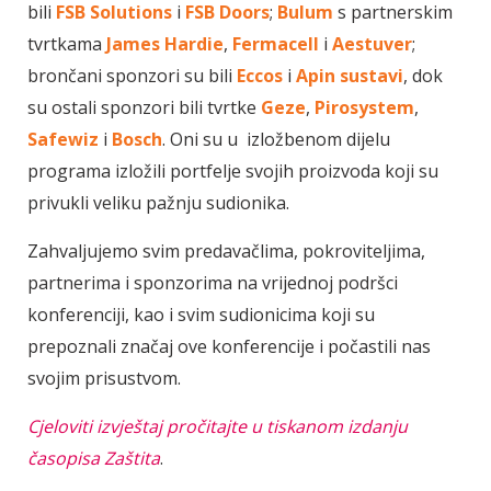
bili
FSB Solutions
i
FSB Doors
;
Bulum
s partnerskim
tvrtkama
James Hardie
,
Fermacell
i
Aestuver
;
brončani sponzori su bili
Eccos
i
Apin sustavi
, dok
su ostali sponzori bili tvrtke
Geze
,
Pirosystem
,
Safewiz
i
Bosch
. Oni su u izložbenom dijelu
programa izložili portfelje svojih proizvoda koji su
privukli veliku pažnju sudionika.
Zahvaljujemo svim predavačlima, pokroviteljima,
partnerima i sponzorima na vrijednoj podršci
konferenciji, kao i svim sudionicima koji su
prepoznali značaj ove konferencije i počastili nas
svojim prisustvom.
Cjeloviti izvještaj pročitajte u tiskanom izdanju
časopisa Zaštita
.