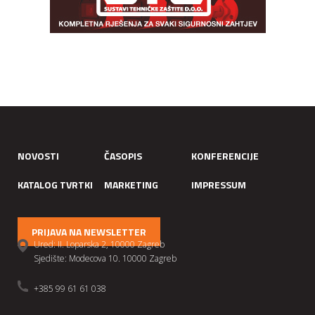
NOVOSTI
ČASOPIS
KONFERENCIJE
KATALOG TVRTKI
MARKETING
IMPRESSUM
PRIJAVA NA NEWSLETTER
Ured: II. Loparska 2, 10000 Zagreb
Sjedište: Modecova 10. 10000 Zagreb
+385 99 61 61 038