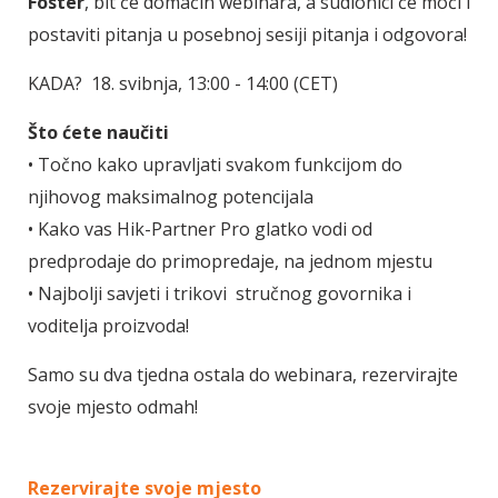
Foster
, bit će domaćin webinara, a sudionici će moći i
postaviti pitanja u posebnoj sesiji pitanja i odgovora!
KADA? 18. svibnja, 13:00 - 14:00 (CET)
Što ćete naučiti
• Točno kako upravljati svakom funkcijom do
njihovog maksimalnog potencijala
• Kako vas Hik-Partner Pro glatko vodi od
predprodaje do primopredaje, na jednom mjestu
• Najbolji savjeti i trikovi stručnog govornika i
voditelja proizvoda!
Samo su dva tjedna ostala do webinara, rezervirajte
svoje mjesto odmah!
Rezervirajte svoje mjesto