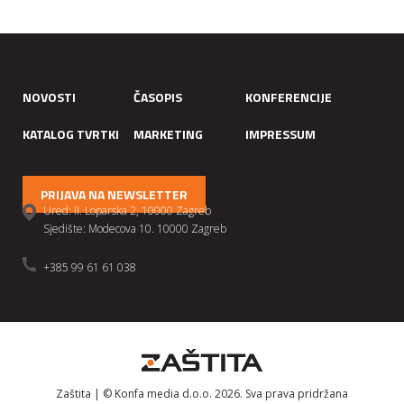
NOVOSTI
ČASOPIS
KONFERENCIJE
KATALOG TVRTKI
MARKETING
IMPRESSUM
PRIJAVA NA NEWSLETTER
Ured: II. Loparska 2, 10000 Zagreb
Sjedište: Modecova 10. 10000 Zagreb
+385 99 61 61 038
Zaštita | © Konfa media d.o.o. 2026. Sva prava pridržana