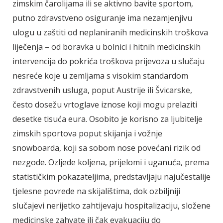
zimskim čarolijama ili se aktivno bavite sportom,
putno zdravstveno osiguranje ima nezamjenjivu
ulogu u zaštiti od neplaniranih medicinskih troškova
liječenja – od boravka u bolnici i hitnih medicinskih
intervencija do pokrića troškova prijevoza u slučaju
nesreće koje u zemljama s visokim standardom
zdravstvenih usluga, poput Austrije ili Švicarske,
često dosežu vrtoglave iznose koji mogu prelaziti
desetke tisuća eura. Osobito je korisno za ljubitelje
zimskih sportova poput skijanja i vožnje
snowboarda, koji sa sobom nose povećani rizik od
nezgode. Ozljede koljena, prijelomi i uganuća, prema
statističkim pokazateljima, predstavljaju najučestalije
tjelesne povrede na skijalištima, dok ozbiljniji
slučajevi nerijetko zahtijevaju hospitalizaciju, složene
medicinske zahvate ili čak evakuaciju do