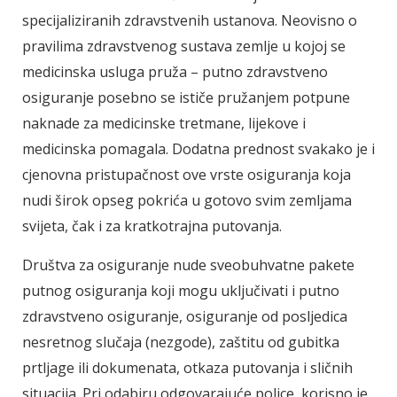
specijaliziranih zdravstvenih ustanova. Neovisno o
pravilima zdravstvenog sustava zemlje u kojoj se
medicinska usluga pruža – putno zdravstveno
osiguranje posebno se ističe pružanjem potpune
naknade za medicinske tretmane, lijekove i
medicinska pomagala. Dodatna prednost svakako je i
cjenovna pristupačnost ove vrste osiguranja koja
nudi širok opseg pokrića u gotovo svim zemljama
svijeta, čak i za kratkotrajna putovanja.
Društva za osiguranje nude sveobuhvatne pakete
putnog osiguranja koji mogu uključivati i putno
zdravstveno osiguranje, osiguranje od posljedica
nesretnog slučaja (nezgode), zaštitu od gubitka
prtljage ili dokumenata, otkaza putovanja i sličnih
situacija. Pri odabiru odgovarajuće police, korisno je