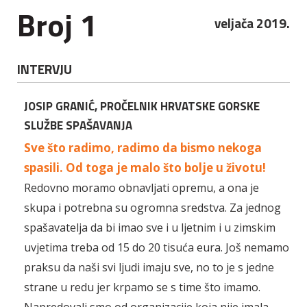
Broj 1
veljača 2019.
INTERVJU
JOSIP GRANIĆ, PROČELNIK HRVATSKE GORSKE
SLUŽBE SPAŠAVANJA
Sve što radimo, radimo da bismo nekoga
spasili. Od toga je malo što bolje u životu!
Redovno moramo obnavljati opremu, a ona je
skupa i potrebna su ogromna sredstva. Za jednog
spašavatelja da bi imao sve i u ljetnim i u zimskim
uvjetima treba od 15 do 20 tisuća eura. Još nemamo
praksu da naši svi ljudi imaju sve, no to je s jedne
strane u redu jer krpamo se s time što imamo.
Napredovali smo od organizacije koja nije imala