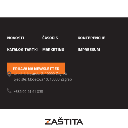
NOVOSTI
ČASOPIS
KONFERENCIJE
KATALOG TVRTKI
MARKETING
IMPRESSUM
PRIJAVA NA NEWSLETTER
Ured: II. Loparska 2, 10000 Zagreb
Sjedište: Modecova 10. 10000 Zagreb
+385 99 61 61 038