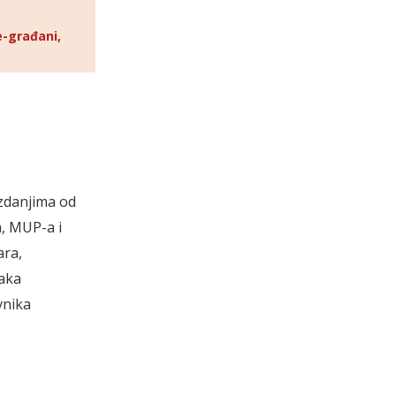
e-građani,
izdanjima od
a, MUP-a i
ara,
jaka
vnika