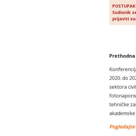
POSTUPAK P
Sudionik s
prijaviti s
Prethodna 
Konferencij
2020. do 20
sektora civi
fotonaponsk
tehničke za
akademske 
Pogledajte 