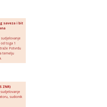
 saveza i bit
lana
 sudjelovanje
a od toga 1
atraže Potvrdu
a temelju
a.
IS ZNR)
 sudjelovanje
atoru, sudionik