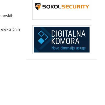
ponskih
 električnih