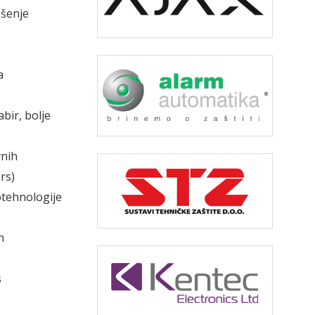
ašenje
a
abir, bolje
vnih
rs)
otehnologije
n
s