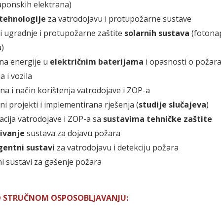
ponskih elektrana)
tehnologije
za vatrodojavu i protupožarne sustave
i ugradnje i protupožarne zaštite
solarnih sustava
(fotona
)
na energije u
električnim baterijama
i opasnosti o požara
a i vozila
na i način korištenja vatrodojave i ZOP-a
ni projekti i implementirana rješenja (
studije slučajeva
)
acija vatrodojave i ZOP-a sa
sustavima tehničke zaštite
ivanje
sustava za dojavu požara
gentni sustavi
za vatrodojavu i detekciju požara
ni sustavi za gašenje požara
O STRUČNOM OSPOSOBLJAVANJU: