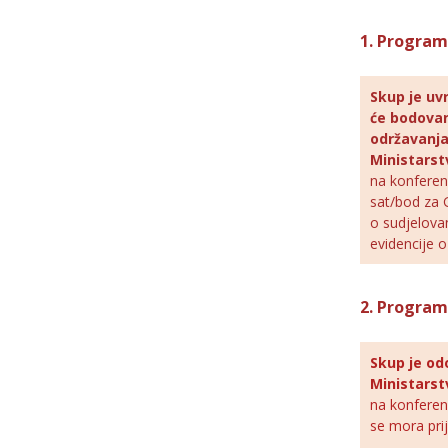
1. Program
Skup je uv
će bodovan
održavanja
Ministarst
na konferenc
sat/bod za 
o sudjelova
evidencije 
2. Progra
Skup je od
Ministarstv
na konferen
se mora prij