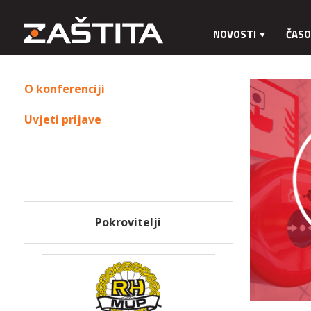
NOVOSTI
ČASO
O konferenciji
Uvjeti prijave
Pokrovitelji