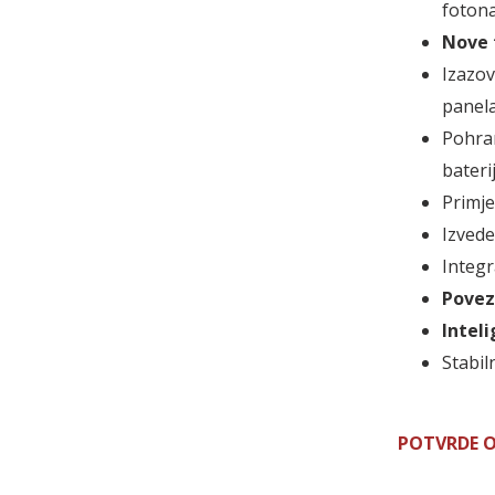
fotona
Nove 
Izazov
panela
Pohra
baterij
Primje
Izvede
Integr
Povez
Inteli
Stabil
POTVRDE 