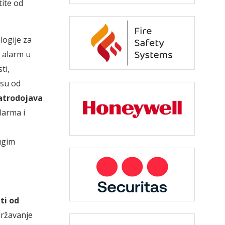
tite od
logije za
 alarm u
ti,
 su od
atrodojava
larma i
ugim
ti od
državanje