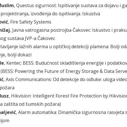
Muslim
, Questus sigurnost: Ispitivanje sustava za dojavu i g
projektiranja, izvođenja do ispitivanja. Iskustva
ović
, Fire Safety Systems
ižaj
, Javna vatrogasna postrojba Čakovec: Iskustvo i praks
nog sustava JVP-a Čakovec
tavljanje lažnih alarma u optičkoj detekciji plamena: Bolji od
je, bolji dokazi
le
, Kentec: BESS: Budućnost skladištenja energije i podatko
a (BESS: Powering the Future of Energy Storage & Data Serve
ić
, Axis Communications: Od detekcije do odluke: uloga vide
 požara
lusz
, Hikvision: Intelligent Forest Fire Protection by Hikvisio
na zaštita od šumskih požara)
aljević
, Alarm automatika: Dinamička sigurnosna rasvjeta 
ijom