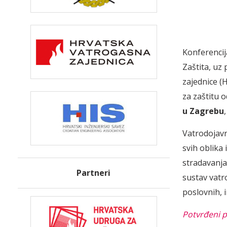
Konferenci
Zaštita, uz
zajednice (
za zaštitu 
u Zagrebu
Vatrodojavn
svih oblik
stradavanja 
Partneri
sustav vatr
poslovnih, 
Potvrđeni p