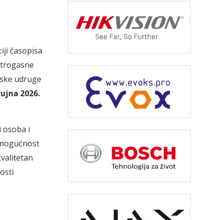
iji časopisa
vatrogasne
tske udruge
rujna 2026.
i osoba i
 mogućnost
kvalitetan
osti