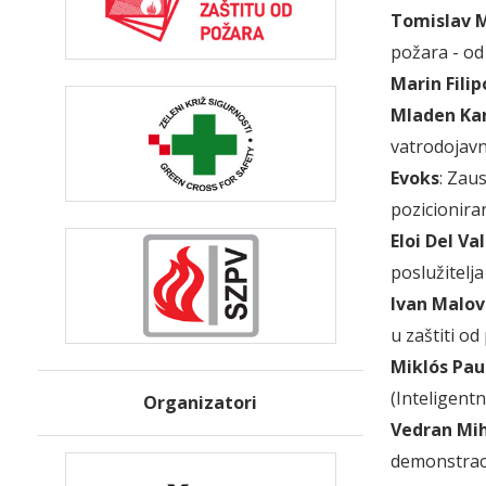
Tomislav 
požara - od 
Marin Filip
Mladen Kan
vatrodojav
Evoks
: Zaus
pozicioniran
Eloi Del Val
poslužitelj
Ivan Malov
u zaštiti od
Miklós Pau
(Inteligent
Organizatori
Vedran Mih
demonstrac