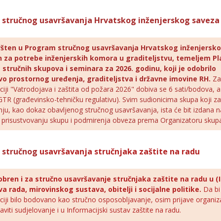
 stručnog usavršavanja Hrvatskog inženjerskog saveza
ršten u Program stručnog usavršavanja Hrvatskog inženjerskog
 za potrebe inženjerskih komora u graditeljstvu, temeljem P
 stručnih skupova i seminara za 2026. godinu, koji je odobrilo
vo prostornog uređenja, graditeljstva i državne imovine RH.
Za
iji "Vatrodojava i zaštita od požara 2026" dobiva se 6 sati/bodova, 
GTR (građevinsko-tehničku regulativu).
Svim sudionicima skupa koji z
nju, kao dokaz obavljenog stručnog usavršavanja, ista će bit izdana n
o prisustvovanju skupu i podmirenja obveza prema Organizatoru skup
m stručnog
usavršavanja stručnjaka zaštite na radu
obren i za stručno usavršavanje stručnjaka zaštite na radu u (
a rada, mirovinskog sustava, obitelji i socijalne politike.
Da bi
ciji bilo bodovano kao stručno osposobljavanje, osim prijave organiz
aviti sudjelovanje i u Informacijski sustav zaštite na radu.