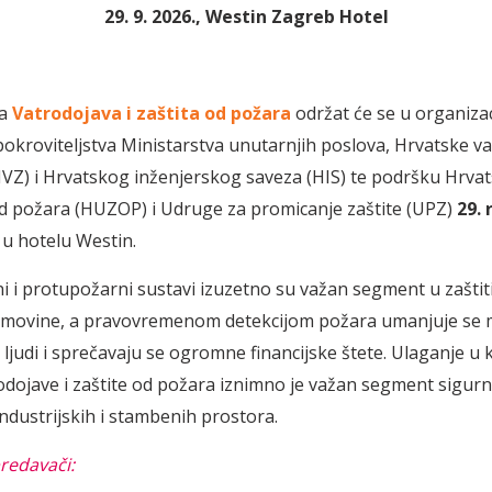
29. 9. 2026., Westin Zagreb Hotel
ja
Vatrodojava i zaštita od požara
održat će se u organizac
 pokroviteljstva Ministarstva unutarnjih poslova, Hrvatske 
HVZ) i Hrvatskog inženjerskog saveza (HIS) te podršku Hrva
od požara (HUZOP) i Udruge za promicanje zaštite (UPZ)
29. 
, u hotelu Westin.
i i protupožarni sustavi izuzetno su važan segment u zaštit
a imovine, a pravovremenom detekcijom požara umanjuje se
ljudi i sprečavaju se ogromne financijske štete. Ulaganje u 
odojave i zaštite od požara iznimno je važan segment sigurn
industrijskih i stambenih prostora.
redavači: