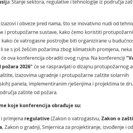
sij
a: Stanje sektora, regulative i tehnologije iz područja zaš
i izazovi i obveze pred nama, što se inovativno nudi od tehno
e i protupožarne sustave, kako ćemo koristiti protupožarni
 kako će vatrogasne postrojbe biti organizirane u budućnos
i se s još žešćim požarima zbog klimatskih promjena, neka
a će ova konferencija obraditi ovog rujna. Na konferenciji
"V
d požara 2026"
će se raspravljati o dizajnu protupožarnog a
aštite, izazovima ugradnje i protupožarne zaštite solarnih
kih) panela, implementiranim rješenjima i projektima te dr
dručja zaštite od požara.
me koje konferencija obrađuje su:
 i primjena
regulative
(Zakon o vatrogastvu,
Zakon o zašti
a
, Zakon o gradnji, Smjernica za projektiranje, izvođenje i o