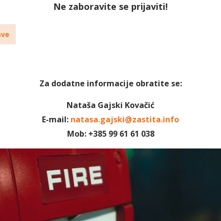
Ne zaboravite se prijaviti!
ave
Za dodatne informacije obratite se:
Nataša Gajski Kovačić
E-mail:
natasa.gajski@zastita.info
Mob: +385 99 61 61 038