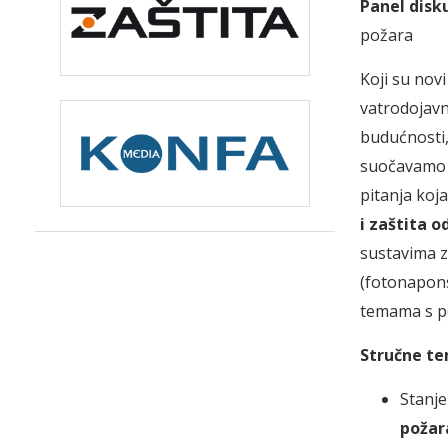
Panel disku
požara
Koji su nov
vatrodojavn
budućnosti,
suočavamo l
pitanja koj
i zaštita o
sustavima z
(fotonapons
temama s po
Stručne te
Stanje
požar