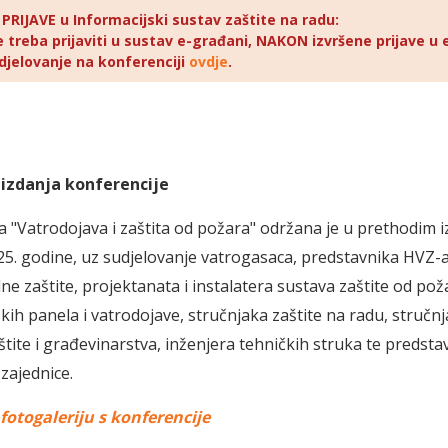
RIJAVE u Informacijski sustav zaštite na radu:
e treba prijaviti u sustav e-građani, NAKON izvršene prijave u 
udjelovanje na konferenciji
ovdje
.
izdanja konferencije
a "Vatrodojava i zaštita od požara" održana je u prethodim 
25. godine, uz sudjelovanje vatrogasaca, predstavnika HVZ-
lne zaštite, projektanata i instalatera sustava zaštite od pož
ih panela i vatrodojave, stručnjaka zaštite na radu, stručn
štite i građevinarstva, inženjera tehničkih struka te predsta
zajednice.
fotogaleriju s konferencije