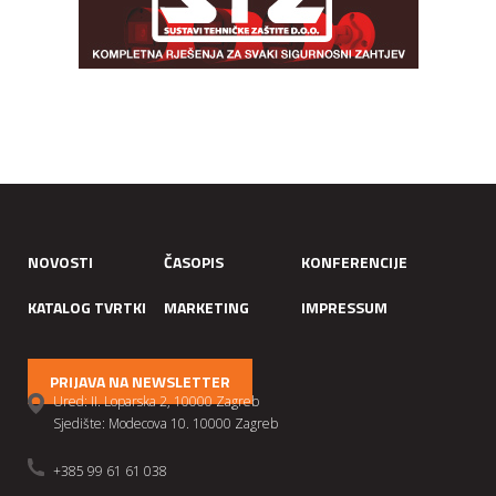
NOVOSTI
ČASOPIS
KONFERENCIJE
KATALOG TVRTKI
MARKETING
IMPRESSUM
PRIJAVA NA NEWSLETTER
Ured: II. Loparska 2, 10000 Zagreb
Sjedište: Modecova 10. 10000 Zagreb
+385 99 61 61 038