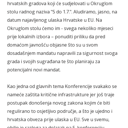
hrvatskih gradova koji će sudjelovati u Okruglom
stolu radnog naziva "5 do 1.7.". Aludiramo, jasno, na
datum najavljenog ulaska Hrvatske u EU. Na
Okruglom stolu ćemo im - svega nekoliko mjeseci
prije lokalnih izbora – ponuditi priliku da pred
domaćom javnošću objasne što su u svom
dosadašnjem mandatu napravili za sigurnost svoga
grada i svojih sugrađana te što planiraju za
potencijalni novi mandat.
Kao jedna od glavnih tema Konferencije svakako se
nameće zaštita kritične infrastrukture jer još traje
postupak donošenja novog zakona kojim će biti
regulirano to osjetljivo područje, a što je ujedno i
hrvatska obveza prije ulaska u EU. Sve u svemu,
obilje je razloga za dolazak na 5. konferenciju