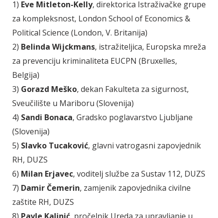
1)
Eve Mitleton-Kelly
, direktorica Istraživačke grupe
za kompleksnost, London School of Economics &
Political Science (London, V. Britanija)
2)
Belinda Wijckmans
, istražiteljica, Europska mreža
za prevenciju kriminaliteta EUCPN (Bruxelles,
Belgija)
3)
Gorazd Meško
, dekan Fakulteta za sigurnost,
Sveučilište u Mariboru (Slovenija)
4)
Sandi Bonaca
, Gradsko poglavarstvo Ljubljane
(Slovenija)
5)
Slavko Tucaković
, glavni vatrogasni zapovjednik
RH, DUZS
6)
Milan Erjavec
, voditelj službe za Sustav 112, DUZS
7)
Damir Čemerin
, zamjenik zapovjednika civilne
zaštite RH, DUZS
8)
Pavle Kalinić
, pročelnik Ureda za upravljanje u