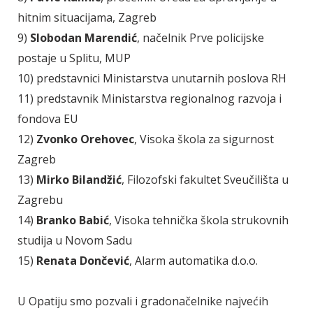
hitnim situacijama, Zagreb
9)
Slobodan Marendić
, načelnik Prve policijske
postaje u Splitu, MUP
10) predstavnici Ministarstva unutarnih poslova RH
11) predstavnik Ministarstva regionalnog razvoja i
fondova EU
12)
Zvonko Orehovec
, Visoka škola za sigurnost
Zagreb
13)
Mirko Bilandžić
, Filozofski fakultet Sveučilišta u
Zagrebu
14)
Branko Babić
, Visoka tehnička škola strukovnih
studija u Novom Sadu
15)
Renata Dončević
, Alarm automatika d.o.o.
U Opatiju smo pozvali i gradonačelnike najvećih