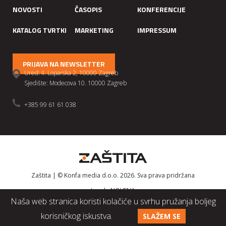
NOVOSTI
ČASOPIS
KONFERENCIJE
KATALOG TVRTKI
MARKETING
IMPRESSUM
PRIJAVA NA NEWSLETTER
Ured: II. Loparska 2, 10000 Zagreb
Sjedište: Modecova 10. 10000 Zagreb
+385 99 61 61 038
Zaštita | © Konfa media d.o.o. 2026. Sva prava pridržana
Izrada
NOVENA
Naša web stranica koristi kolačiće u svrhu pružanja boljeg
korisničkog iskustva.
SLAŽEM SE