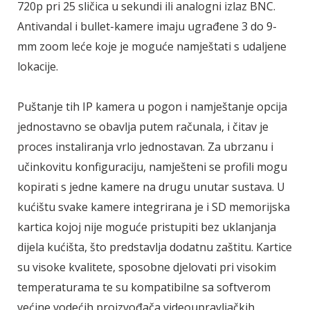
720p pri 25 sličica u sekundi ili analogni izlaz BNC.
Antivandal i bullet-kamere imaju ugrađene 3 do 9-
mm zoom leće koje je moguće namještati s udaljene
lokacije.
Puštanje tih IP kamera u pogon i namještanje opcija
jednostavno se obavlja putem računala, i čitav je
proces instaliranja vrlo jednostavan. Za ubrzanu i
učinkovitu konfiguraciju, namješteni se profili mogu
kopirati s jedne kamere na drugu unutar sustava. U
kućištu svake kamere integrirana je i SD memorijska
kartica kojoj nije moguće pristupiti bez uklanjanja
dijela kućišta, što predstavlja dodatnu zaštitu. Kartice
su visoke kvalitete, sposobne djelovati pri visokim
temperaturama te su kompatibilne sa softverom
većine vodećih proizvođača videoupravljačkih