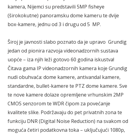
kamera, Nijemci su predstavili 5MP fisheye
(širokokutne) panoramsku dome kameru te dvije
box-kamere, jednu od 3 i drugu od 5 MP.
Široj je javnosti slabo poznato da je upravo Grundig
jedan od pionira razvoja videonadzornih sustava
uopće – iza njih leži gotovo 60 godina iskustva!
Čitava gama IP videonadzornih kamera koje Grundig
nudi obuhvaća: dome kamere, antivandal kamere,
standardne, bullet-kamere te PTZ dome kamere. Sve
te nove kamere dolaze opremljene vrhunskim 2MP
CMOS senzorom te WDR čipom za povećanje
kvalitete slike. Podržavaju do pet privatnih zona te
funkciju DNR (Digital Noise Reduction) na svakom od
moguća četiri podatkovna toka – uključujući 1080p,