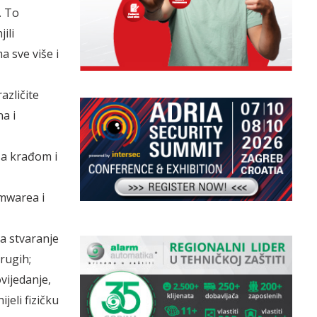
. To
ili
a sve više i
azličite
na i
 za krađom i
omwarea i
za stvaranje
drugih;
vijedanje,
jeli fizičku