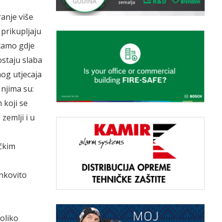
ranje više
 prikupljaju
tamo gdje
postaju slaba
nog utjecaja
 njima su:
 koji se
zemlji i u
ičkim
inkovito
oliko