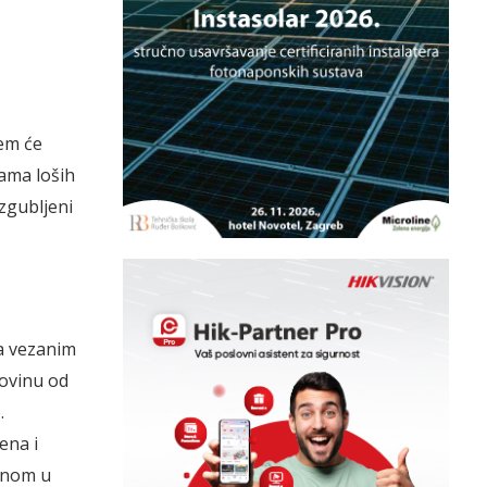
lem će
nama loših
izgubljeni
a vezanim
movinu od
.
ena i
jenom u