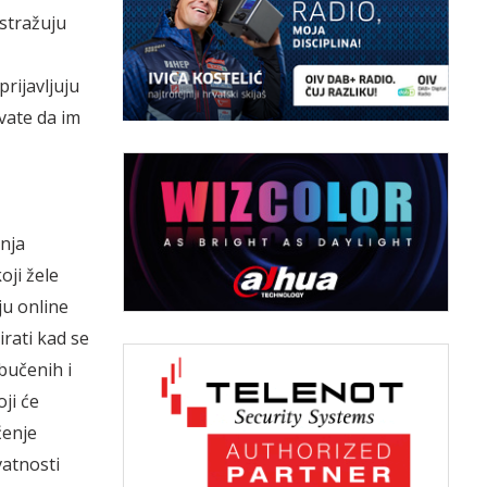
istražuju
prijavljuju
vate da im
anja
oji žele
oju online
irati kad se
bučenih i
ji će
ćenje
vatnosti