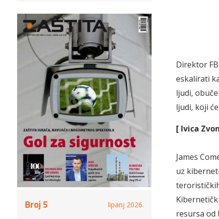
Direktor FB
eskalirati 
ljudi, obuče
ljudi, koji 
[ Ivica Zvo
James Comey
uz kiberneti
terorističk
Kibernetičk
Broj 5
lipanj 2026.
resursa od 