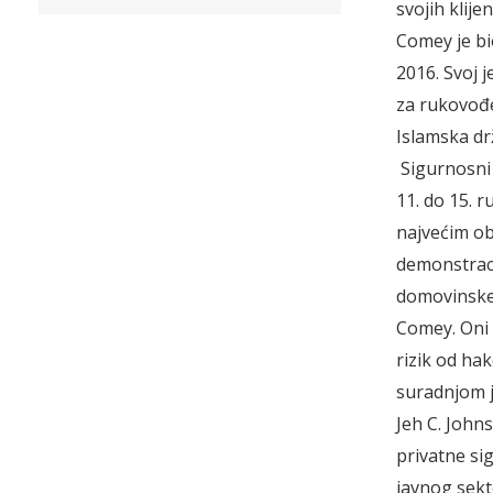
svojih klijen
Comey je bi
2016. Svoj 
za rukovođen
Islamska drž
Sigurnosni 
11. do 15. 
najvećim o
demonstraci
domovinske 
Comey. Oni 
rizik od ha
suradnjom j
Jeh C. John
privatne si
javnog sekt