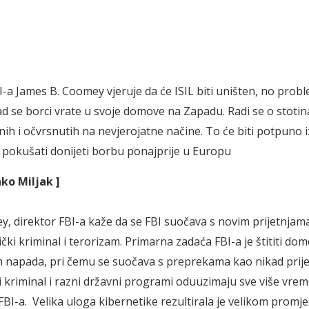
I-a James B. Coomey vjeruje da će ISIL biti uništen, no prob
kad se borci vrate u svoje domove na Zapadu. Radi se o stoti
nih i očvrsnutih na nevjerojatne načine. To će biti potpuno 
će pokušati donijeti borbu ponajprije u Europu
nko Miljak ]
, direktor FBI-a kaže da se FBI suočava s novim prijetnjam
čki kriminal i terorizam. Primarna zadaća FBI-a je štititi do
ih napada, pri čemu se suočava s preprekama kao nikad prije
i kriminal i razni državni programi oduuzimaju sve više vrem
FBI-a. Velika uloga kibernetike rezultirala je velikom prom