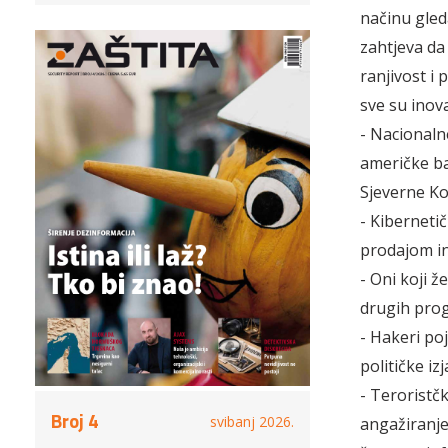
načinu gleda
zahtjeva da
ranjivost i 
sve su inov
- Nacionaln
američke baz
Sjeverne Ko
- Kibernetič
prodajom inf
- Oni koji 
drugih progr
- Hakeri poj
političke iz
- Teroristč
Broj 4
svibanj 2026.
angažiranje