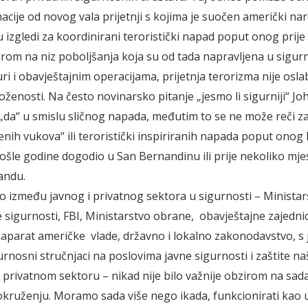
nacije od novog vala prijetnji s kojima je suočen američki na
u izgledi za koordinirani teroristički napad poput onog prij
irom na niz poboljšanja koja su od tada napravljena u sigur
ri i obavještajnim operacijama, prijetnja terorizma nije oslab
oženosti. Na često novinarsko pitanje „jesmo li sigurniji“ Jo
da“ u smislu sličnog napada, međutim to se ne može reči z
enih vukova“ ili teroristički inspiriranih napada poput onog 
ošle godine dogodio u San Bernandinu ili prije nekoliko mje
landu.
o između javnog i privatnog sektora u sigurnosti – Ministar
sigurnosti, FBI, Ministarstvo obrane, obavještajne zajednic
aparat američke vlade, državno i lokalno zakonodavstvo, s 
urnosni stručnjaci na poslovima javne sigurnosti i zaštite na
privatnom sektoru – nikad nije bilo važnije obzirom na sad
 okruženju. Moramo sada više nego ikada, funkcionirati kao 