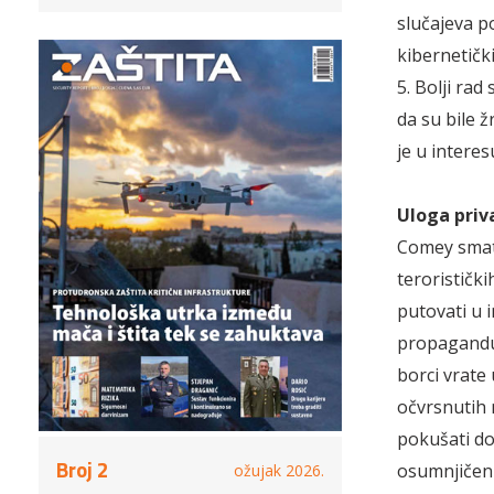
slučajeva p
kibernetički
5. Bolji rad
da su bile 
je u interes
Uloga priv
Comey smatr
terorističk
putovati u i
propagandu. 
borci vrate
očvrsnutih n
pokušati do
Broj 2
osumnjičeni
ožujak 2026.