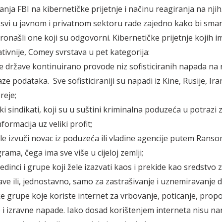
nja FBI na kibernetičke prijetnje i načinu reagiranja na njih
 svi u javnom i privatnom sektoru rade zajedno kako bi smanj
pronašli one koji su odgovorni. Kibernetičke prijetnje kojih im
ativnije, Comey svrstava u pet kategorija:
e države kontinuirano provode niz sofisticiranih napada na r
e podataka. Sve sofisticiraniji su napadi iz Kine, Rusije, Ira
reje;
ki sindikati, koji su u suštini kriminalna poduzeća u potrazi
ormacija uz veliki profit;
žele izvuči novac iz poduzeća ili vladine agencije putem Rans
ama, čega ima sve više u cijeloj zemlji;
edinci i grupe koji žele izazvati kaos i prekide kao sredstvo 
jave ili, jednostavno, samo za zastrašivanje i uznemiravanje 
ke grupe koje koriste internet za vrbovanje, poticanje, propo
 i izravne napade. Iako dosad korištenjem interneta nisu nani