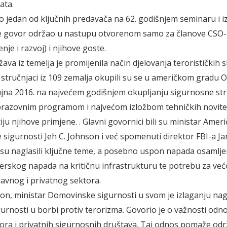
ata.
o jedan od ključnih predavača na 62. godišnjem seminaru i iz
je govor održao u nastupu otvorenom samo za članove CSO-
je i razvoj) i njihove goste.
ava iz temelja je promijenila način djelovanja terorističkih 
stručnjaci iz 109 zemalja okupili su se u američkom gradu O
rujna 2016. na najvećem godišnjem okupljanju sigurnosne st
brazovnim programom i najvećom izložbom tehničkih novite
ju njihove primjene. . Glavni govornici bili su ministar Amer
sigurnosti Jeh C. Johnson i već spomenuti direktor FBI-a Ja
su naglasili ključne teme, a posebno uspon napada osamlje
kerskog napada na kritičnu infrastrukturu te potrebu za ve
avnog i privatnog sektora.
son, ministar Domovinske sigurnosti u svom je izlaganju nag
gurnosti u borbi protiv terorizma. Govorio je o važnosti od
ora i privatnih sigurnosnih društava. Taj odnos pomaže od