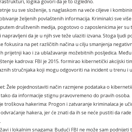
rastrukturi, logika govori da je to izgledno.
etnje su sve složenije, s naglaskom na veće ciljeve i kombini
obivanje željenih povlaštenih informacija. Kriminalci sve više
 putem društvenih medija, pogotovo o zaposlenicima jer su 
 napravljeni da je u njih sve teže ulaziti izvana. Stoga ljudi 
se fokusira na pet različitih načina u cilju smanjenja negativ
ih prijetnji kao i za ublažavanje možebitnih posljedica. Među
ištenje kadrova: FBI je 2015. formirao kibernetički akcijski tim
aznih stručnjaka koji mogu odgovoriti na incident u trenu i u 
ijet: Žele pojednostaviti način razmjene podataka o kibernet
 tako da informacije stignu pravovremeno do pravih osoba.
e troškova hakerima: Progon i zatvaranje kriminalaca je uč
odvraćanje hakera, jer će znati da ih se neće pustiti da rade
.
žavi i lokalnim snagama: Budući FBI ne može sam podnijeti t