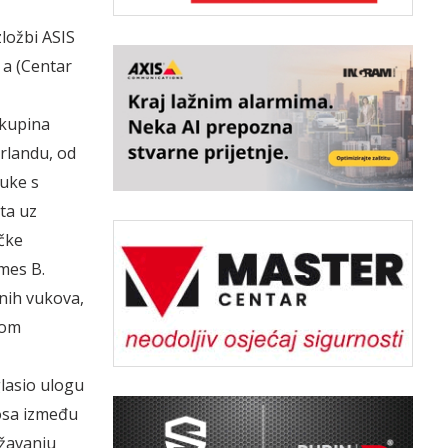
ložbi ASIS
 a (Centar
skupina
rlandu, od
ruke s
ta uz
ičke
mes B.
nih vukova,
ćom
lasio ulogu
nosa između
ržavanju