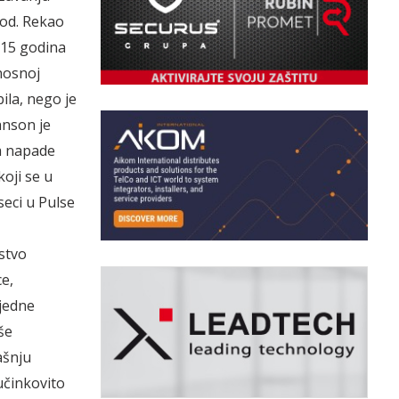
rod. Rekao
e 15 godina
nosnoj
ila, nego je
hnson je
a napade
koji se u
seci u Pulse
stvo
e,
jedne
še
ašnju
učinkovito