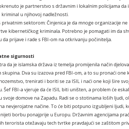
okrenuto je partnerstvo s državnim i lokalnim policijama da 
 kriminal u njihovoj nadležnosti.
 s privatnim sektorom: Činjenica je da mnoge organizacije ne 
žrtve kibernetičkog kriminala. Potrebno je pomagati im da sh
u da prijave i rade s FBI-om na otkrivanju počinitelja.
atne sigurnosti
a da je islamska država iz temelja promijenila način djelov
ih skupina. Dva su izazova pred FBI-om, a to su pronaći one k
nozemstvo, trenirati i boriti se za ISIL i naći one koji šire sv
Šef FBI-a vjeruje da će ISIL biti uništen, a problem će eskal
 u svoje domove na Zapadu. Radi se o stotinama loših ljudi, o
a nevjerojatne načine. To će biti potpuno izgubljeni ljudi, ko
nijeti borbu ponajprije u Europu. Državnim agencijama pra
h terorista otežavaju tech tvrtke pravdajući se zaštitom pri