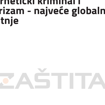
rnetički kriminal i
rizam - najveće global
etnje