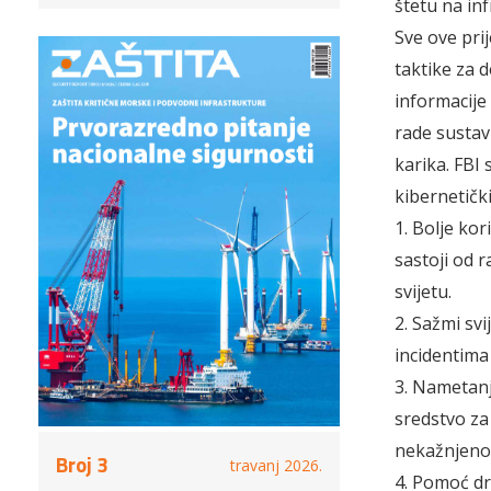
štetu na inf
Sve ove prij
taktike za d
informacije
rade sustavi
karika. FBI 
kibernetičk
1. Bolje kor
sastoji od r
svijetu.
2. Sažmi sv
incidentima
3. Nametanj
sredstvo za 
nekažnjeno
Broj 3
travanj 2026.
4. Pomoć dr