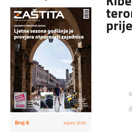
Kibe
tero
prij
Broj 6
srpanj 2026.