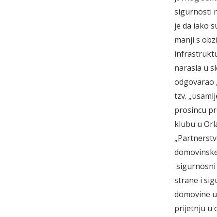
sigurnosti 
je da iako s
manji s obz
infrastruktu
narasla u sl
odgovarao „
tzv. „usamlj
prosincu pr
klubu u Or
„Partnerstv
domovinske 
sigurnosni 
strane i sig
domovine u 
prijetnju u