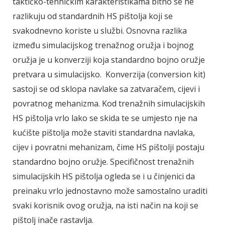
taktičko-tehničkim karakteristikama bitno se ne
razlikuju od standardnih HS pištolja koji se
svakodnevno koriste u službi. Osnovna razlika
između simulacijskog trenažnog oružja i bojnog
oružja je u konverziji koja standardno bojno oružje
pretvara u simulacijsko. Konverzija (conversion kit)
sastoji se od sklopa navlake sa zatvaračem, cijevi i
povratnog mehanizma. Kod trenažnih simulacijskih
HS pištolja vrlo lako se skida te se umjesto nje na
kućište pištolja može staviti standardna navlaka,
cijev i povratni mehanizam, čime HS pištolji postaju
standardno bojno oružje. Specifičnost trenažnih
simulacijskih HS pištolja ogleda se i u činjenici da
preinaku vrlo jednostavno može samostalno uraditi
svaki korisnik ovog oružja, na isti način na koji se
pištolj inače rastavlja.