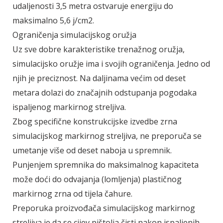
udaljenosti 3,5 metra ostvaruje energiju do
maksimalno 5,6 j/cm2.
Ograničenja simulacijskog oružja
Uz sve dobre karakteristike trenažnog oružja,
simulacijsko oružje ima i svojih ograničenja. Jedno od
njih je preciznost. Na daljinama većim od deset
metara dolazi do značajnih odstupanja pogodaka
ispaljenog markirnog streljiva.
Zbog specifične konstrukcijske izvedbe zrna
simulacijskog markirnog streljiva, ne preporuča se
umetanje više od deset naboja u spremnik.
Punjenjem spremnika do maksimalnog kapaciteta
može doći do odvajanja (lomljenja) plastičnog
markirnog zrna od tijela čahure.
Preporuka proizvođača simulacijskog markirnog
streljiva je da se cijev pištolja čisti nakon ispaljenih