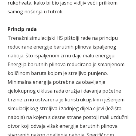
rukohvata, kako bi bio jasno vidljiv već i prilikom
samog nošenja u futroli.
Princip rada
Trenažni simulacijski HS pištolji rade na principu
reducirane energije barutnih plinova ispaljenog
naboja, što ispaljenom zrnu daje malu energiju.
Energija barutnih plinova reducirana je smanjenom
količinom baruta kojom je streljivo punjeno.
Minimalna energija potrebna za obavljanje
cjelokupnog ciklusa rada oružja i davanja početne
brzine zrnu ostvarena je konstrukcijskim rješenjem
simulacijskog streljiva i zadnjeg dijela cijevi (ležišta
naboja) na kojem s desne strane postoji mali uzdužni
otvor koji odvaja višak energije barutnih plinova
stvorenih nakon opaljenja naboja. Specifičnom