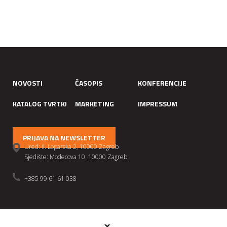
NOVOSTI
ČASOPIS
KONFERENCIJE
KATALOG TVRTKI
MARKETING
IMPRESSUM
PRIJAVA NA NEWSLETTER
Ured: II. Loparska 2, 10000 Zagreb
Sjedište: Modecova 10. 10000 Zagreb
+385 99 61 61 038