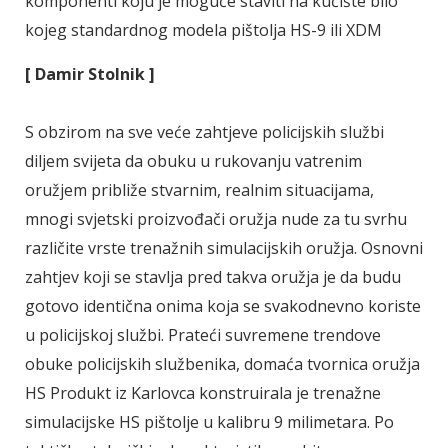
komponenti koju je moguće staviti na kućište bilo
kojeg standardnog modela pištolja HS-9 ili XDM
[ Damir Stolnik ]
S obzirom na sve veće zahtjeve policijskih službi
diljem svijeta da obuku u rukovanju vatrenim
oružjem približe stvarnim, realnim situacijama,
mnogi svjetski proizvođači oružja nude za tu svrhu
različite vrste trenažnih simulacijskih oružja. Osnovni
zahtjev koji se stavlja pred takva oružja je da budu
gotovo identična onima koja se svakodnevno koriste
u policijskoj službi. Prateći suvremene trendove
obuke policijskih službenika, domaća tvornica oružja
HS Produkt iz Karlovca konstruirala je trenažne
simulacijske HS pištolje u kalibru 9 milimetara. Po