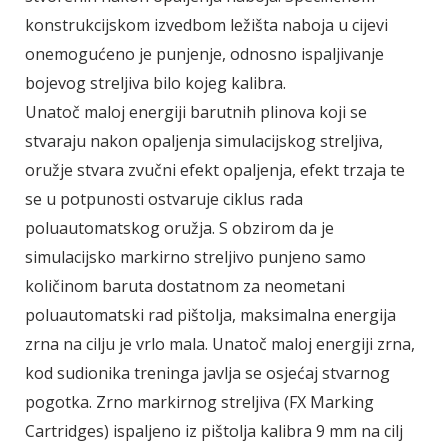
konstrukcijskom izvedbom ležišta naboja u cijevi
onemogućeno je punjenje, odnosno ispaljivanje
bojevog streljiva bilo kojeg kalibra.
Unatoč maloj energiji barutnih plinova koji se
stvaraju nakon opaljenja simulacijskog streljiva,
oružje stvara zvučni efekt opaljenja, efekt trzaja te
se u potpunosti ostvaruje ciklus rada
poluautomatskog oružja. S obzirom da je
simulacijsko markirno streljivo punjeno samo
količinom baruta dostatnom za neometani
poluautomatski rad pištolja, maksimalna energija
zrna na cilju je vrlo mala. Unatoč maloj energiji zrna,
kod sudionika treninga javlja se osjećaj stvarnog
pogotka. Zrno markirnog streljiva (FX Marking
Cartridges) ispaljeno iz pištolja kalibra 9 mm na cilj