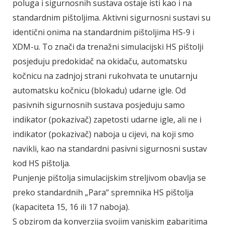
poluga i sigurnosnih sustava ostaje isti kao i na
standardnim pištoljima. Aktivni sigurnosni sustavi su
identični onima na standardnim pištoljima HS-9 i
XDM-u. To znači da trenažni simulacijski HS pištolji
posjeduju predokidač na okidaču, automatsku
kočnicu na zadnjoj strani rukohvata te unutarnju
automatsku kočnicu (blokadu) udarne igle. Od
pasivnih sigurnosnih sustava posjeduju samo
indikator (pokazivač) zapetosti udarne igle, ali ne i
indikator (pokazivač) naboja u cijevi, na koji smo
navikli, kao na standardni pasivni sigurnosni sustav
kod HS pištolja.
Punjenje pištolja simulacijskim streljivom obavlja se
preko standardnih „Para“ spremnika HS pištolja
(kapaciteta 15, 16 ili 17 naboja).
S obzirom da konverzija svojim vanjskim gabaritima