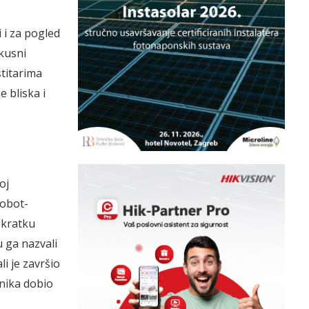
 i za pogled
kusni
titarima
e bliska i
oj
Robot-
 kratku
u ga nazvali
i je završio
nika dobio