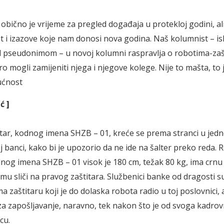
obično je vrijeme za pregled događaja u protekloj godini, ali
 i izazove koje nam donosi nova godina. Naš kolumnist – is
d pseudonimom – u novoj kolumni raspravlja o robotima-zaš
ro mogli zamijeniti njega i njegove kolege. Nije to mašta, to j
ućnost
ć ]
tar, kodnog imena SHZB – 01, kreće se prema stranci u jedn
 banci, kako bi je upozorio da ne ide na šalter preko reda. 
dnog imena SHZB – 01 visok je 180 cm, težak 80 kg, ima crnu
emu sliči na pravog zaštitara. Službenici banke od dragosti s
zaštitaru koji je do dolaska robota radio u toj poslovnici, al
a zapošljavanje, naravno, tek nakon što je od svoga kadrov
icu.