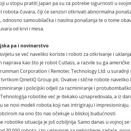
oji u stopu pratiti Japan pa su za potrebe sigurnosti u svoj
el robota-čuvara, čiji će senzori otkrivati abnormalna ponaš
, odnosno samoubilačka i nasilna ponašanja te o tome obav
vara od krvi i mesa.
ojska pa i novinarstvo
vijetu se već naveliko koriste i roboti za otkrivanje i uklanj
h naprava kao što je robot Cutlass, a razvile su ga američke 
rumman Corporation i Remotec Technology Ltd. u suradnji 
tvrtkom QinetiQ Group plc. Ovakve i slične robote naveliko 
zminiranje i policijski odjeli za razminiranje i protubombašk
 Tehnologija robotike već je itekako uznapredovala, a iz da
u se novi modeli robota koji nas intrigiraju i impresioniraju.
s obzirom na ono što nas očekuje u bliskoj budućnosti.
robotike situacija je još ozbiljnija. Samo danas u vojnoj se 
e od 30.000 robota, i to uglavnom za neborbene zadaće, prona