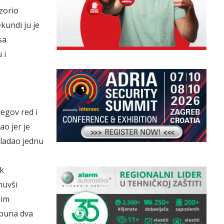
zorio
kundi ju je
sa
 i
egov red i
o jer je
vladao jednu
ak
nuvši
lim
 puna dva