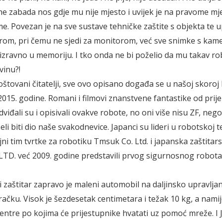
ne zabada nos gdje mu nije mjesto i uvijek je na pravome mje
e. Povezan je na sve sustave tehničke zaštite s objekta te up
om, pri čemu ne sjedi za monitorom, već sve snimke s kame
izravno u memoriju. I tko onda ne bi poželio da mu takav ro
vinu?!
štovani čitatelji, sve ovo opisano događa se u našoj skoroj
015. godine. Romani i filmovi znanstvene fantastike od prije
viđali su i opisivali ovakve robote, no oni više nisu ZF, nego
i biti dio naše svakodnevice. Japanci su lideri u robotskoj t
ni tim tvrtke za robotiku Tmsuk Co. Ltd. i japanska zaštitar
LTD. već 2009. godine predstavili prvog sigurnosnog robot
 zaštitar zapravo je maleni automobil na daljinsko upravljanje
račku. Visok je šezdesetak centimetara i težak 10 kg, a namij
entre po kojima će prijestupnike hvatati uz pomoć mreže. I 