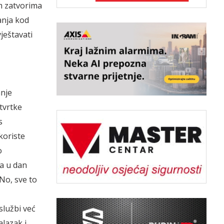
im zatvorima
anja kod
ještavati
anje
tvrtke
s
koriste
o
na u dan
 No, sve to
službi već
lazak i