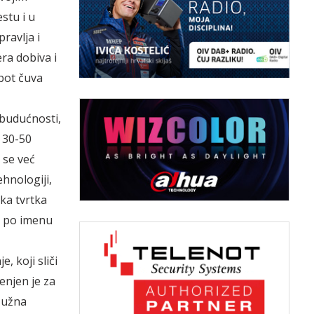
stu i u
ravlja i
ra dobiva i
bot čuva
 budućnosti,
 30-50
 se već
ehnologiji,
ska tvrtka
a po imenu
, koji sliči
enjen je za
Južna