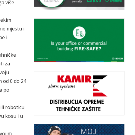
ga više
 nekim
me mjestu i
be i
ehničke
ti za
voju
n od 0 do 24
ta po
li roboticu
u kosu i u
svojim