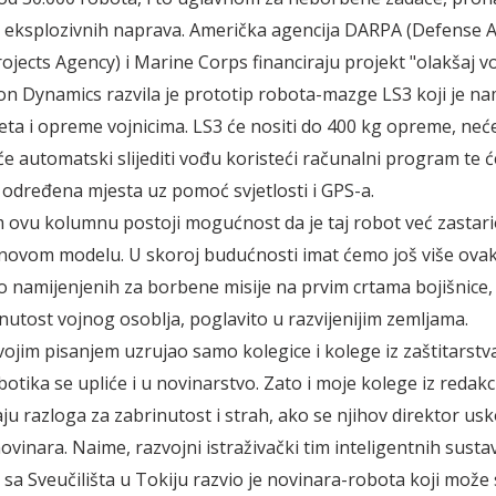
u eksplozivnih naprava. Američka agencija DARPA (Defense 
ojects Agency) i Marine Corps financiraju projekt "olakšaj vo
on Dynamics razvila je prototip robota-mazge LS3 koji je na
eta i opreme vojnicima. LS3 će nositi do 400 kg opreme, neće
će automatski slijediti vođu koristeći računalni program te ć
 određena mjesta uz pomoć svjetlosti i GPS-a.
vu kolumnu postoji mogućnost da je taj robot već zastario
 novom modelu. U skoroj budućnosti imat ćemo još više ovak
 namijenjenih za borbene misije na prvim crtama bojišnice, 
inutost vojnog osoblja, poglavito u razvijenijim zemljama.
ojim pisanjem uzrujao samo kolegice i kolege iz zaštitarstva
botika se upliće i u novinarstvo. Zato i moje kolege iz redakc
ju razloga za zabrinutost i strah, ako se njihov direktor usk
ovinara. Naime, razvojni istraživački tim inteligentnih susta
 sa Sveučilišta u Tokiju razvio je novinara-robota koji mož