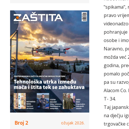
"spikama", 
pravo vrijem
videonadzor
pohranjuje 
osobe i imo
Naravno, po
možda već 2
godina, pred
pomalo počel
pa su razvoj
Alacom Co. 
T- 34.
Taj japanski
na dječju ig
Broj 2
ožujak 2026.
trgovačke c