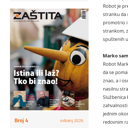
Robot je pr
stranku da 
promotrio i
strankom, zn
spuštenih u
Marko sam 
Robot Marko
da se pomak
znao, a i o
nasilnu str
Službenica 
zahvalnosti 
jednim okom
Broj 4
svibanj 2026.
redovnim ra