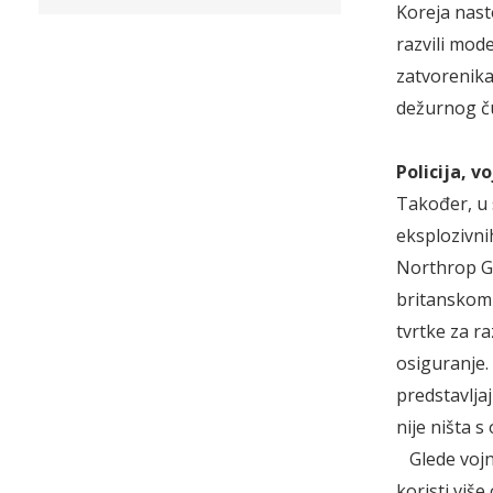
Koreja nast
razvili mod
zatvorenika
dežurnog ču
Policija, v
Također, u s
eksplozivni
Northrop G
britanskom 
tvrtke za ra
osiguranje.
predstavljaj
nije ništa 
Glede vojne 
koristi viš