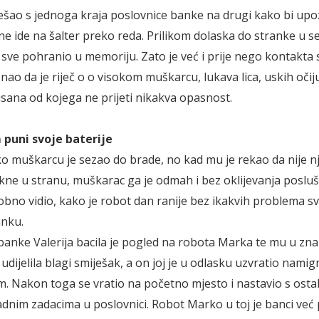
ešao s jednoga kraja poslovnice banke na drugi kako bi upo
ne ide na šalter preko reda. Prilikom dolaska do stranke u se
 sve pohranio u memoriju. Zato je već i prije nego kontakta 
ao da je riječ o o visokom muškarcu, lukava lica, uskih očiju
sana od kojega ne prijeti nikakva opasnost.
puni svoje baterije
 muškarcu je sezao do brade, no kad mu je rekao da nije nj
ne u stranu, muškarac ga je odmah i bez oklijevanja posluša
sobno vidio, kako je robot dan ranije bez ikakvih problema s
anku.
banke Valerija bacila je pogled na robota Marka te mu u zn
udijelila blagi smiješak, a on joj je u odlasku uzvratio namig
. Nakon toga se vratio na početno mjesto i nastavio s osta
dnim zadacima u poslovnici. Robot Marko u toj je banci već