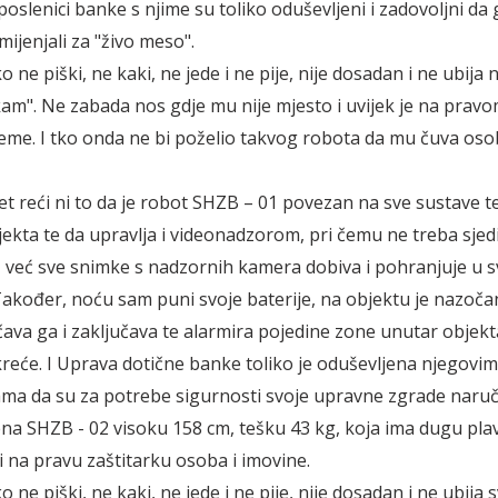
poslenici banke s njime su toliko oduševljeni i zadovoljni da 
mijenjali za "živo meso".
ne piški, ne kaki, ne jede i ne pije, nije dosadan i ne ubija
kam". Ne zabada nos gdje mu nije mjesto i uvijek je na pravo
jeme. I tko onda ne bi poželio takvog robota da mu čuva oso
t reći ni to da je robot SHZB – 01 povezan na sve sustave t
jekta te da upravlja i videonadzorom, pri čemu ne treba sjedi
već sve snimke s nadzornih kamera dobiva i pohranjuje u s
akođer, noću sam puni svoje baterije, na objektu je nazoča
učava ga i zaključava te alarmira pojedine zone unutar objek
reće. I Uprava dotične banke toliko je oduševljena njegovim
jama da su za potrebe sigurnosti svoje upravne zgrade naruči
a SHZB - 02 visoku 158 cm, tešku 43 kg, koja ima dugu plav
i na pravu zaštitarku osoba i imovine.
ne piški, ne kaki, ne jede i ne pije, nije dosadan i ne ubija 