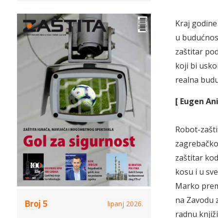
Kraj godine 
u budućnost
zaštitar po
koji bi usko
realna bud
[ Eugen Ani
Robot-zašti
zagrebačkoj
zaštitar ko
kosu i u sv
Marko prema 
na Zavodu z
Broj 5
lipanj 2026.
radnu knjiž