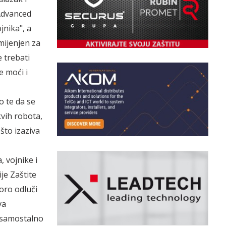
Advanced
jnika", a
mijenjen za
 trebati
e moći i
 te da se
vih robota,
što izaziva
, vojnike i
ije Zaštite
oro odluči
va
e samostalno