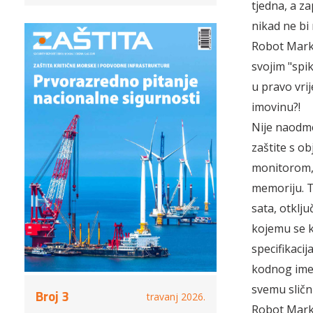
tjedna, a za
nikad ne bi 
Robot Marko 
svojim "spi
u pravo vri
imovinu?!
Nije naodme
zaštite s ob
monitorom, 
memoriju. T
sata, otklj
kojemu se k
specifikaci
kodnog imen
svemu sličn
Broj 3
travanj 2026.
Robot Marko 