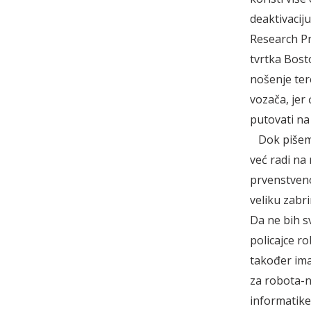
deaktivacij
Research Pr
tvrtka Bost
nošenje ter
vozača, jer 
putovati na
Dok pišem o
već radi na
prvenstveno
veliku zabr
Da ne bih sv
policajce ro
također ima
za robota-n
informatike