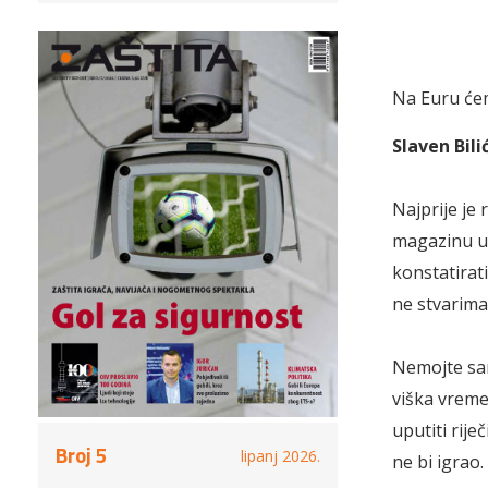
Na Euru ćem
Slaven Bili
Najprije je
magazinu u
konstatirat
ne stvarima
Nemojte sam
viška vreme
uputiti rij
Broj 5
lipanj 2026.
ne bi igrao.