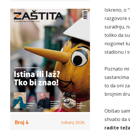
Iskreno, o 
razgovore 
suradnju, n
toliko da s
nogomet kak
stadionu i 
Poznato mi 
sastancima 
to da oni z
brojnim dru
Obišao sam 
shvatio da 
Broj 4
svibanj 2026.
radite teža