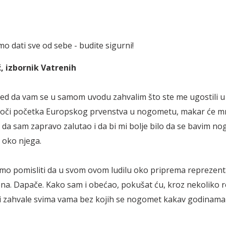
o dati sve od sebe - budite sigurni!
ć, izbornik Vatrenih
 red da vam se u samom uvodu zahvalim što ste me ugostili 
oči početka Europskog prvenstva u nogometu, makar će m
i da sam zapravo zalutao i da bi mi bolje bilo da se bavim n
 oko njega.
o pomisliti da u svom ovom ludilu oko priprema reprezent
na. Dapače. Kako sam i obećao, pokušat ću, kroz nekoliko r
eči zahvale svima vama bez kojih se nogomet kakav godinam