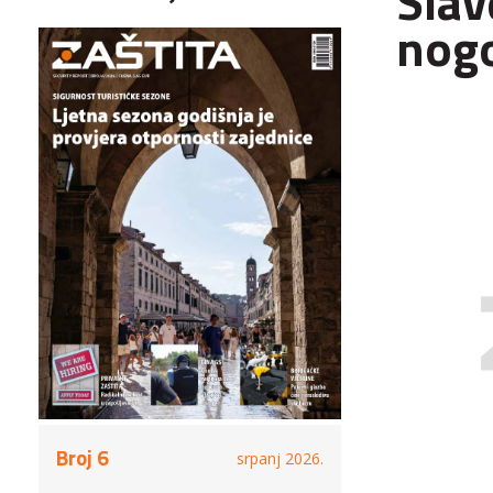
Slav
nogo
Broj 6
srpanj 2026.