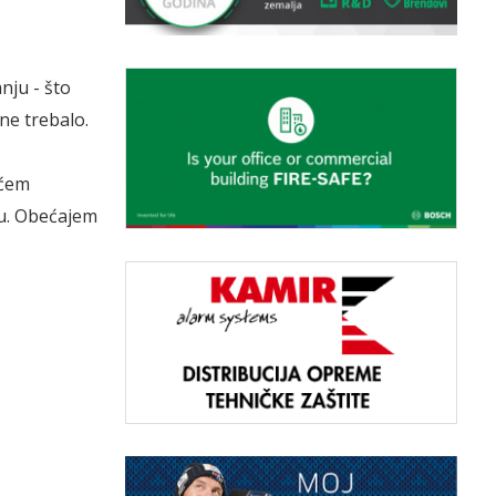
nju - što
 ne trebalo.
ećem
u. Obećajem