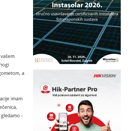
u vašem
nogi
ogometom, a
acije imam
ečenica,
a gledamo -