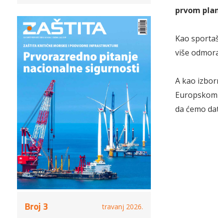
prvom pla
Kao sportaš,
više odmora 
A kao izbor
Europskom 
da ćemo dati
Broj 3
travanj 2026.