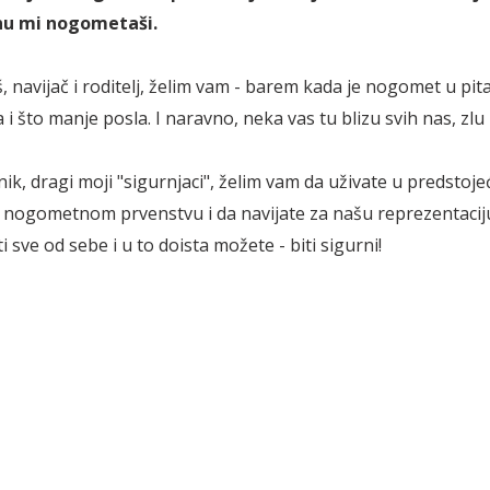
nu mi nogometaši.
 navijač i roditelj, želim vam - barem kada je nogomet u pita
i što manje posla. I naravno, neka vas tu blizu svih nas, zlu
nik, dragi moji "sigurnjaci", želim vam da uživate u predstoj
nogometnom prvenstvu i da navijate za našu reprezentacij
 sve od sebe i u to doista možete - biti sigurni!