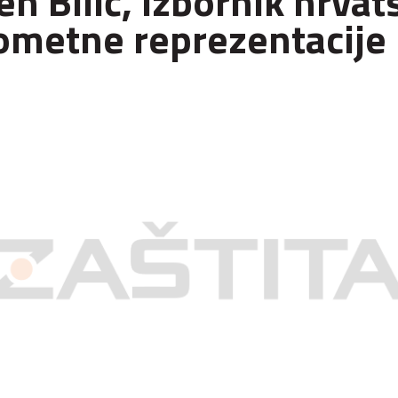
en Bilić, izbornik hrvat
metne reprezentacije