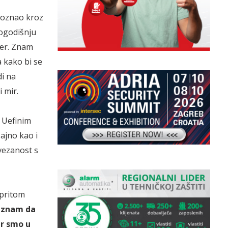
doznao kroz
ogodišnju
ner. Znam
 kako bi se
i na
i mir.
 Uefinim
ajno kao i
ovezanost s
 pritom
 znam da
er smo u