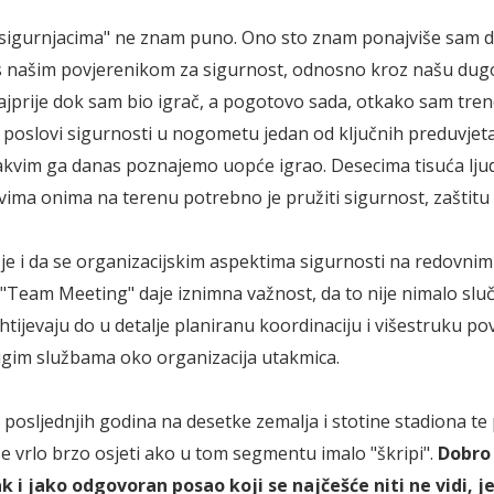
"sigurnjacima" ne znam puno. Ono sto znam ponajviše sam 
s našim povjerenikom za sigurnost, odnosno kroz našu dug
ajprije dok sam bio igrač, a pogotovo sada, otkako sam tre
u poslovi sigurnosti u nogometu jedan od ključnih preduvjeta
vim ga danas poznajemo uopće igrao. Desecima tisuća ljud
svima onima na terenu potrebno je pružiti sigurnost, zaštitu 
je i da se organizacijskim aspektima sigurnosti na redovnim
"Team Meeting" daje iznimna važnost, da to nije nimalo sluč
ahtijevaju do u detalje planiranu koordinaciju i višestruku p
gim službama oko organizacija utakmica.
posljednjih godina na desetke zemalja i stotine stadiona te
se vrlo brzo osjeti ako u tom segmentu imalo "škripi".
Dobro
k i jako odgovoran posao koji se najčešće niti ne vidi, j