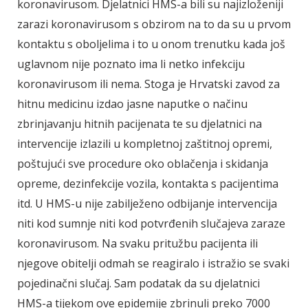
koronavirusom. Djelatnici HMS-a bili su najizloženiji
zarazi koronavirusom s obzirom na to da su u prvom
kontaktu s oboljelima i to u onom trenutku kada još
uglavnom nije poznato ima li netko infekciju
koronavirusom ili nema. Stoga je Hrvatski zavod za
hitnu medicinu izdao jasne naputke o načinu
zbrinjavanju hitnih pacijenata te su djelatnici na
intervencije izlazili u kompletnoj zaštitnoj opremi,
poštujući sve procedure oko oblačenja i skidanja
opreme, dezinfekcije vozila, kontakta s pacijentima
itd. U HMS-u nije zabilježeno odbijanje intervencija
niti kod sumnje niti kod potvrđenih slučajeva zaraze
koronavirusom. Na svaku pritužbu pacijenta ili
njegove obitelji odmah se reagiralo i istražio se svaki
pojedinačni slučaj. Sam podatak da su djelatnici
HMS-a tijekom ove epidemije zbrinuli preko 7000