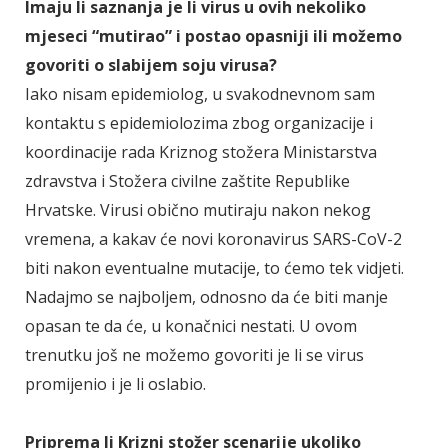
Imaju li saznanja je li virus u ovih nekoliko
mjeseci “mutirao” i postao opasniji ili možemo
govoriti o slabijem soju virusa?
Iako nisam epidemiolog, u svakodnevnom sam
kontaktu s epidemiolozima zbog organizacije i
koordinacije rada Kriznog stožera Ministarstva
zdravstva i Stožera civilne zaštite Republike
Hrvatske. Virusi obično mutiraju nakon nekog
vremena, a kakav će novi koronavirus SARS-CoV-2
biti nakon eventualne mutacije, to ćemo tek vidjeti.
Nadajmo se najboljem, odnosno da će biti manje
opasan te da će, u konačnici nestati. U ovom
trenutku još ne možemo govoriti je li se virus
promijenio i je li oslabio.
Priprema li Krizni stožer scenarije ukoliko