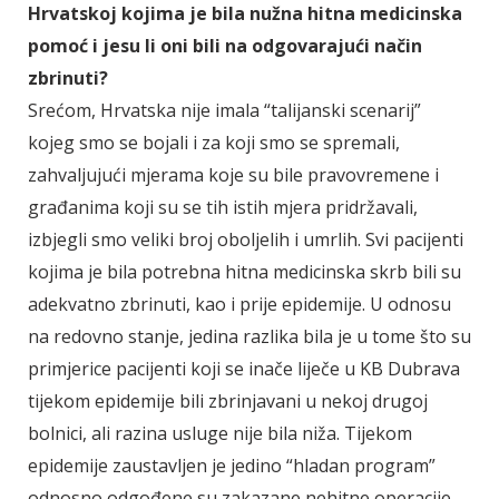
Hrvatskoj kojima je bila nužna hitna medicinska
pomoć i jesu li oni bili na odgovarajući način
zbrinuti?
Srećom, Hrvatska nije imala “talijanski scenarij”
kojeg smo se bojali i za koji smo se spremali,
zahvaljujući mjerama koje su bile pravovremene i
građanima koji su se tih istih mjera pridržavali,
izbjegli smo veliki broj oboljelih i umrlih. Svi pacijenti
kojima je bila potrebna hitna medicinska skrb bili su
adekvatno zbrinuti, kao i prije epidemije. U odnosu
na redovno stanje, jedina razlika bila je u tome što su
primjerice pacijenti koji se inače liječe u KB Dubrava
tijekom epidemije bili zbrinjavani u nekoj drugoj
bolnici, ali razina usluge nije bila niža. Tijekom
epidemije zaustavljen je jedino “hladan program”
odnosno odgođene su zakazane nehitne operacije,