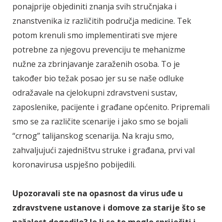
ponajprije objediniti znanja svih stručnjaka i
znanstvenika iz različitih područja medicine. Tek
potom krenuli smo implementirati sve mjere
potrebne za njegovu prevenciju te mehanizme
nužne za zbrinjavanje zaraženih osoba. To je
također bio težak posao jer su se naše odluke
odražavale na cjelokupni zdravstveni sustav,
zaposlenike, pacijente i građane općenito. Pripremali
smo se za različite scenarije i jako smo se bojali
“crnog” talijanskog scenarija. Na kraju smo,
zahvaljujući zajedništvu struke i građana, prvi val
koronavirusa uspješno pobijedili.
Upozoravali ste na opasnost da virus uđe u
zdravstvene ustanove i domove za starije što se
nažalost dogodilo? Je li se to moglo spriječiti i