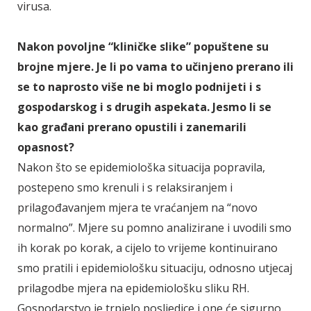
virusa.
Nakon povoljne “kliničke slike” popuštene su
brojne mjere. Je li po vama to učinjeno prerano ili
se to naprosto više ne bi moglo podnijeti i s
gospodarskog i s drugih aspekata. Jesmo li se
kao građani prerano opustili i zanemarili
opasnost?
Nakon što se epidemiološka situacija popravila,
postepeno smo krenuli i s relaksiranjem i
prilagođavanjem mjera te vraćanjem na “novo
normalno”. Mjere su pomno analizirane i uvodili smo
ih korak po korak, a cijelo to vrijeme kontinuirano
smo pratili i epidemiološku situaciju, odnosno utjecaj
prilagodbe mjera na epidemiološku sliku RH.
Gospodarstvo je trpjelo posljedice i one će sigurno