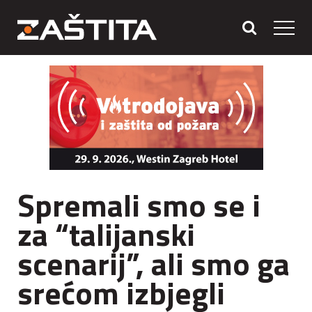
Spremali smo se i
za “talijanski
scenarij”, ali smo ga
srećom izbjegli