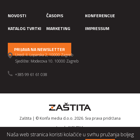
NOVOSTI
ČASOPIS
KONFERENCIJE
KATALOG TVRTKI
MARKETING
IMPRESSUM
PRIJAVA NA NEWSLETTER
Ured: II. Loparska 2, 10000 Zagreb
Sjedište: Modecova 10. 10000 Zagreb
+385 99 61 61 038
Zaštita | © Konfa media d.o.o. 2026. Sva prava pridržana
Izrada
NOVENA
Naša web stranica koristi kolačiće u svrhu pružanja boljeg