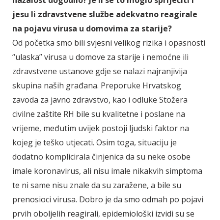
jesu li zdravstvene službe adekvatno reagirale
na pojavu virusa u domovima za starije?
Od početka smo bili svjesni velikog rizika i opasnosti
“ulaska” virusa u domove za starije i nemoćne ili
zdravstvene ustanove gdje se nalazi najranjivija
skupina naših građana. Preporuke Hrvatskog
zavoda za javno zdravstvo, kao i odluke Stožera
civilne zaštite RH bile su kvalitetne i poslane na
vrijeme, međutim uvijek postoji ljudski faktor na
kojeg je teško utjecati. Osim toga, situaciju je
dodatno komplicirala činjenica da su neke osobe
imale koronavirus, ali nisu imale nikakvih simptoma
te ni same nisu znale da su zaražene, a bile su
prenosioci virusa. Dobro je da smo odmah po pojavi
prvih oboljelih reagirali, epidemiološki izvidi su se