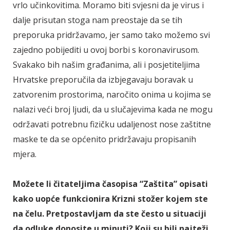
vrlo učinkovitima. Moramo biti svjesni da je virus i
dalje prisutan stoga nam preostaje da se tih
preporuka pridržavamo, jer samo tako možemo svi
zajedno pobijediti u ovoj borbi s koronavirusom.
Svakako bih našim građanima, ali i posjetiteljima
Hrvatske preporučila da izbjegavaju boravak u
zatvorenim prostorima, naročito onima u kojima se
nalazi veći broj ljudi, da u slučajevima kada ne mogu
održavati potrebnu fizičku udaljenost nose zaštitne
maske te da se općenito pridržavaju propisanih
mjera.
Možete li čitateljima časopisa “Zaštita” opisati
kako uopće funkcionira Krizni stožer kojem ste
na čelu. Pretpostavljam da ste često u situaciji
da odluke donosite u minuti? Koji su bili najteži