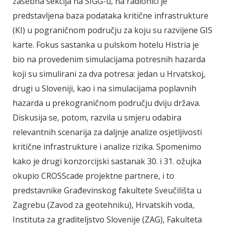
zasebna sekcija na SIGG-u, na radionici je
predstavljena baza podataka kritične infrastrukture
(KI) u pograničnom području za koju su razvijene GIS
karte. Fokus sastanka u pulskom hotelu Histria je
bio na provedenim simulacijama potresnih hazarda
koji su simulirani za dva potresa: jedan u Hrvatskoj,
drugi u Sloveniji, kao i na simulacijama poplavnih
hazarda u prekograničnom području dviju država.
Diskusija se, potom, razvila u smjeru odabira
relevantnih scenarija za daljnje analize osjetljivosti
kritične infrastrukture i analize rizika. Spomenimo
kako je drugi konzorcijski sastanak 30. i 31. ožujka
okupio CROSScade projektne partnere, i to
predstavnike Građevinskog fakultete Sveučilišta u
Zagrebu (Zavod za geotehniku), Hrvatskih voda,
Instituta za graditeljstvo Slovenije (ZAG), Fakulteta