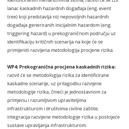
identificiranim mehanizmima sloma; razviti će se tzv.
lanac kaskadnih hazardnih događaja (eng. event
tree) koji predstavlja niz nepovoljnih hazardnih
događaja generiranih inicijalnim hazardom (eng.
triggering hazard) u prekograničnom području uz
identifikaciju kritičnih scenarija na koje će se
primijeniti razvijena metodologija procjene rizika.
WP4: Prekogranična procjena kaskadnih rizika:
razvit će se metodologija rizika za identificirane
kaskadne scenarije, uz prilagodbu razvijene
metodologije rizika, čineći je jednostavnom za
primjenu i razumljivom upraviteljima
infrastrukturom i društvima civilne zaštite;
integracija razvijene metodologije rizika u postojeće
sustave upravljanja infrastrukturom.