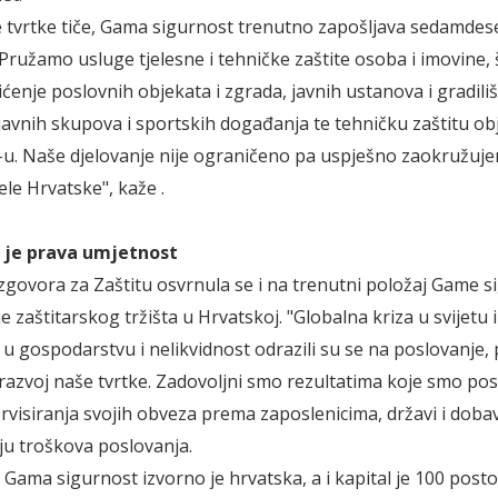
 tvrtke tiče, Gama sigurnost trenutno zapošljava sedamdes
"Pružamo usluge tjelesne i tehničke zaštite osoba i imovine, 
ićenje poslovnih objekata i zgrada, javnih ustanova i gradiliš
javnih skupova i sportskih događanja te tehničku zaštitu ob
u. Naše djelovanje nije ograničeno pa uspješno zaokružuj
ele Hrvatske", kaže .
 je prava umjetnost
zgovora za Zaštitu osvrnula se i na trenutni položaj Game si
nje zaštitarskog tržišta u Hrvatskoj. "Globalna kriza u svijetu 
 u gospodarstvu i nelikvidnost odrazili su se na poslovanje,
 razvoj naše tvrtke. Zadovoljni smo rezultatima koje smo post
visiranja svojih obveza prema zaposlenicima, državi i dobavlj
u troškova poslovanja.
 Gama sigurnost izvorno je hrvatska, a i kapital je 100 posto