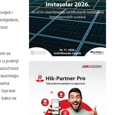
vijed i
 pobjedom,
nost
jem se
e u pratnji
 nazočnost
 zauzimaju
žbama
om Uprave
- kako se