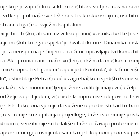
je koje je započelo u sektoru zaštitarstva tjera nas na razmi
 tvrtke poput naše sve teže nositi s konkurencijom, osobit
 strani ulagači sa svježim kapitalom
mi je bilo teško, ali sam uz veliku pomoć vlasnika tvrtke Jos
anje muških kolega uspjela ‘pohvatati konce’. Dinamika posla
voje, a neosporna je činjenica da žene upravljaju tvrtkama bi
a. Ako promatramo način vođenja, držim da muškarci primj
e može opisati sloganom ‘zapovijed i kontrola’, dok žene više
lu", ustvrdila je Petra Čupić u zagrebačkom sjedištu Game s
o kaže, skromnom mišljenju, žene voditelji imaju veću želju
od želje za pobjedom, više vole kompromise i dogovore te v
je. Isto tako, ona vjeruje da su žene u prednosti kad treba m
 otvorenije su za pitanja i prijedloge, brže i spremnije pris
nicima, senzibilnije su te lakše i brže uočavaju probleme u
napore i energiju usmjerila sam ka cjelokupnom procesu po