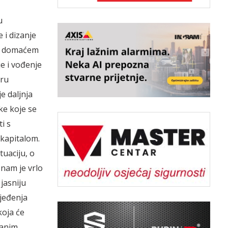
u
 i dizanje
 u domaćem
e i vođenje
oru
e daljnja
ke koje se
i s
 kapitalom.
tuaciju, o
o nam je vrlo
jasniju
rjeđenja
koja će
kanim