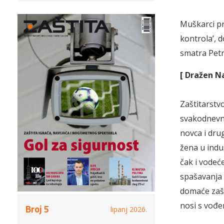
Muškarci pr
kontrola’, 
smatra Petr
[ Dražen N
Zaštitarstv
svakodnevno 
novca i dru
žena u indus
čak i vodeć
spašavanja 
domaće zašt
nosi s vođ
Broj 5
lipanj 2026.