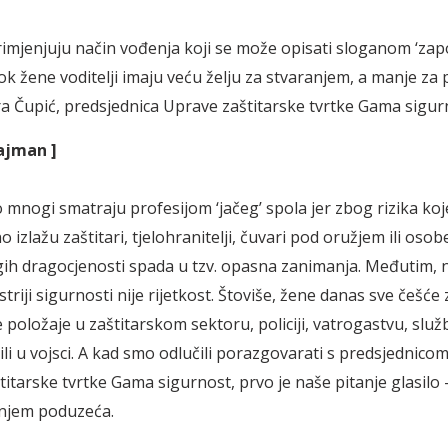
imjenjuju način vođenja koji se može opisati sloganom ‘zapo
dok žene voditelji imaju veću želju za stvaranjem, a manje za
a Čupić, predsjednica Uprave zaštitarske tvrtke Gama sigur
ajman ]
o mnogi smatraju profesijom ‘jačeg’ spola jer zbog rizika ko
izlažu zaštitari, tjelohranitelji, čuvari pod oružjem ili osob
gih dragocjenosti spada u tzv. opasna zanimanja. Međutim,
triji sigurnosti nije rijetkost. Štoviše, žene danas sve češće
e položaje u zaštitarskom sektoru, policiji, vatrogastvu, slu
ili u vojsci. A kad smo odlučili porazgovarati s predsjednic
itarske tvrtke Gama sigurnost, prvo je naše pitanje glasilo 
enjem poduzeća.