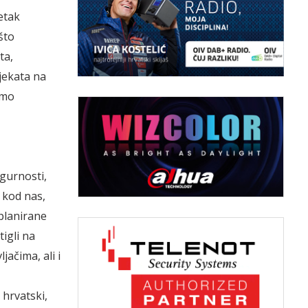
etak
što
ta,
jekata na
emo
gurnosti,
i kod nas,
 planirane
igli na
ačima, ali i
 hrvatski,