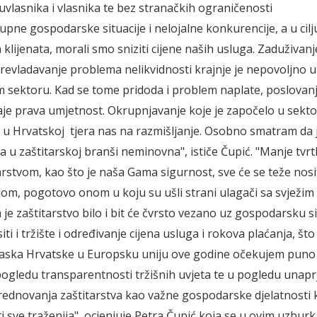
suvlasnika i vlasnika te bez stranačkih ograničenosti
upne gospodarske situacije i nelojalne konkurencije, a u cilj
klijenata, morali smo sniziti cijene naših usluga. Zaduživanje
prevladavanje problema nelikvidnosti krajnje je nepovoljno
sektoru. Kad se tome pridoda i problem naplate, poslovanj
aje prava umjetnost. Okrupnjavanje koje je započelo u sekt
a u Hrvatskoj tjera nas na razmišljanje. Osobno smatram da j
a u zaštitarskoj branši neminovna", ističe Čupić. "Manje tvrt
arstvom, kao što je naša Gama sigurnost, sve će se teže nosit
om, pogotovo onom u koju su ušli strani ulagači sa svježim
je zaštitarstvo bilo i bit će čvrsto vezano uz gospodarsku si
siti i tržište i određivanje cijena usluga i rokova plaćanja, št
laska Hrvatske u Europsku uniju ove godine očekujem puno 
 pogledu transparentnosti tržišnih uvjeta te u pogledu unap
 vrednovanja zaštitarstva kao važne gospodarske djelatnosti 
i sve traženija", ocjenjuje Petra Čupić koja se u ovim uzbur