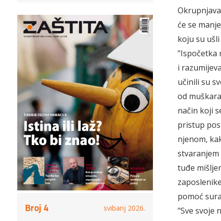
Okrupnjavan
će se manje
koju su ušli
"Ispočetka 
i razumijev
učinili su s
od muškarac
način koji s
pristup pos
njenom, kak
stvaranjem 
tuđe mišljen
zaposlenike,
pomoć surad
Broj 4
svibanj 2026.
"Sve svoje 