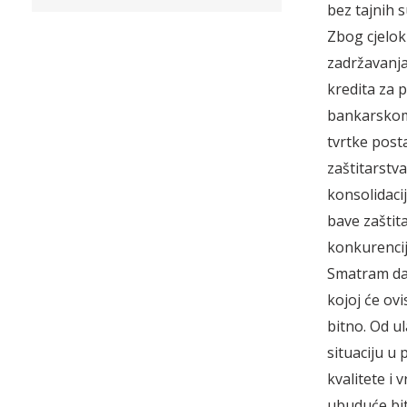
bez tajnih 
Zbog cjelok
zadržavanja 
kredita za 
bankarskom 
tvrtke post
zaštitarstv
konsolidacij
bave zaštit
konkurencij
Smatram da 
kojoj će ovi
bitno. Od u
situaciju u
kvalitete i
ubuduće bit