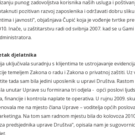
tizanju punog zadovoljstva korisnika naših usluga i poštivan
taknuti pozitivan razvoj zaposlenika i održavati dobru sliku
tima i javnosti", objašnjava Čupić koja je vođenje tvrtke pr
0. Inače, u zaštitarstvu radi od svibnja 2007. kad se u Gami 
dministratora.
tak djelatnika
ija uključivala suradnju s klijentima te ustrojavanje evidencija
je temeljem Zakona o radu i Zakona o privatnoj zaštiti. Uz v
tite tada sam bila jedini uposlenik u upravi Društva. Rastom 
sla unutar Uprave su formirana tri odjela - opći poslovi ljud
, financije i kontrola naplate te operativa. U rujnu 2009. sk
novala me na mjesto člana Uprave – voditelja općih poslova
arketinga. Na tom sam radnom mjestu bila do kolovoza 201
a predsjednika uprave Društva", opisala nam je sugovornic
et.