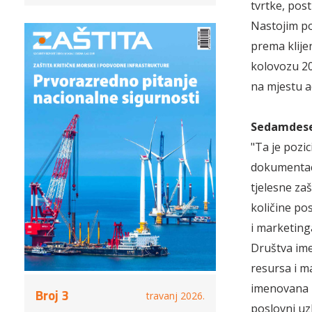
tvrtke, pos
Nastojim po
prema klijen
kolovozu 201
na mjestu a
Sedamdese
"Ta je pozic
dokumentaci
tjelesne zaš
količine po
i marketinga
Društva ime
resursa i m
imenovana z
Broj 3
travanj 2026.
poslovni uzl