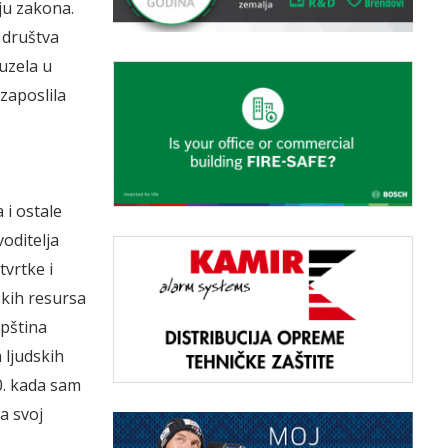
ju zakona.
 društva
euzela u
zaposlila
 i ostale
oditelja
tvrtke i
skih resursa
upština
 ljudskih
0. kada sam
a svoj