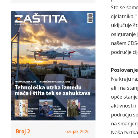
Što se same
djelatnika. 
uključuje št
osiguranje 
našem CDS-
područje cij
Poslovanje
Na kraju ra
ali i na sta
opće stanje
aktivnosti i
području ser
na smanjenj
Broj 2
ožujak 2026.
Naša tvrtka