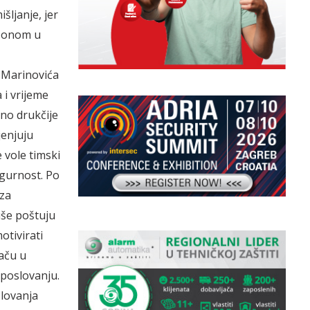
šljanje, jer
o onom u
e Marinovića
 i vrijeme
tno drukčije
enjuju
 vole timski
igurnost. Po
 za
iše poštuju
otivirati
kaču u
 poslovanju.
slovanja