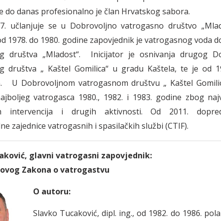
e do danas profesionalno je član Hrvatskog sabora.
7. učlanjuje se u Dobrovoljno vatrogasno društvo „Mlad
od 1978. do 1980. godine zapovjednik je vatrogasnog voda 
g društva „Mladost“. Inicijator je osnivanja drugog D
g društva „ Kaštel Gomilica“ u gradu Kaštela, te je od 1
n. U Dobrovoljnom vatrogasnom društvu „ Kaštel Gomilic
ajboljeg vatrogasca 1980., 1982. i 1983. godine zbog na
h intervencija i drugih aktivnosti. Od 2011. dopre
 zajednice vatrogasnih i spasilačkih službi (CTIF).
aković, glavni vatrogasni zapovjednik:
novog Zakona o vatrogastvu
O autoru:
Slavko Tucaković, dipl. ing., od 1982. do 1986. pol