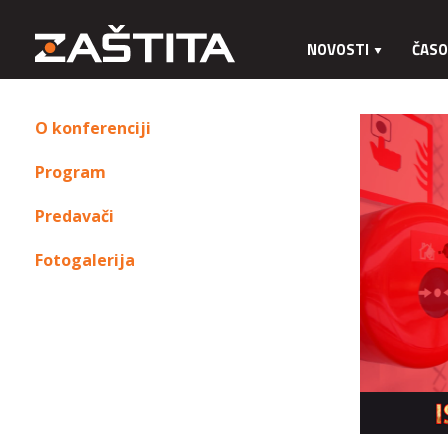
NOVOSTI
ČASO
O konferenciji
Program
Predavači
Fotogalerija