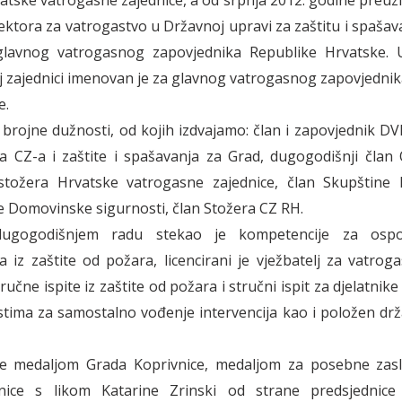
atske vatrogasne zajednice, a od srpnja 2012. godine preu
ektora za vatrogastvo u Državnoj upravi za zaštitu i spašav
 glavnog vatrogasnog zapovjednika Republike Hrvatske. 
 zajednici imenovan je za glavnog vatrogasnog zapovjednika
e.
brojne dužnosti, od kojih izdvajamo: član i zapovjednik DV
a CZ-a i zaštite i spašavanja za Grad, dugogodišnji član
stožera Hrvatske vatrogasne zajednice, član Skupštine 
e Domovinske sigurnosti, član Stožera CZ RH.
gogodišnjem radu stekao je kompetencije za ospos
a iz zaštite od požara, licencirani je vježbatelj za vatrog
učne ispite iz zaštite od požara i stručni ispit za djelatni
ima za samostalno vođenje intervencija kao i položen drž
je medaljom Grada Koprivnice, medaljom za posebne zas
ice s likom Katarine Zrinski od strane predsjednice