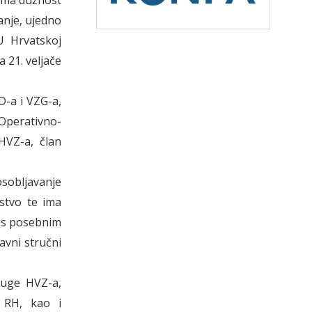
zima dužnost
anje, ujedno
U Hrvatskoj
 21. veljače
D-a i VZG-a,
 Operativno-
HVZ-a, član
obljavanje
astvo te ima
ke s posebnim
avni stručni
luge HVZ-a,
 RH, kao i