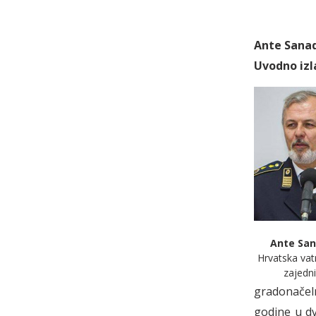
Ante Sanad
Uvodno izl
Ante Sa
Hrvatska va
zajedn
gradonačeln
godine u d