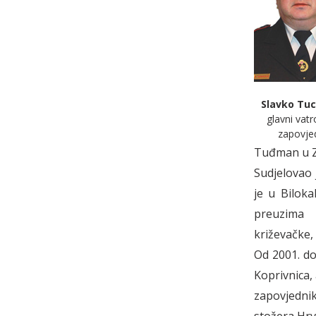
Slavko Tuc
glavni vat
zapovje
Tuđman u 
Sudjelovao 
je u Bilok
preuzima 
križevačke,
Od 2001. do
Koprivnica,
zapovjednik