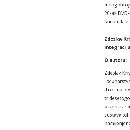
mnogobrojni
20-ak DVD-o
Sudionik je
Zdeslav Kri
Integracij
O autoru:
Zdeslav Kriv
računarstva
d.o.o. na po
tridesetogo
prvenstveno
sustava teh
namijenjenoj