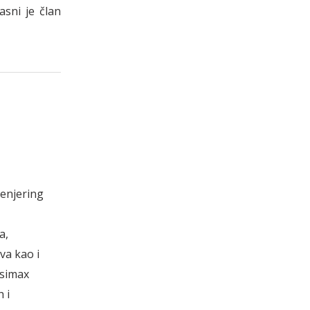
asni je član
ženjering
a,
va kao i
psimax
 i