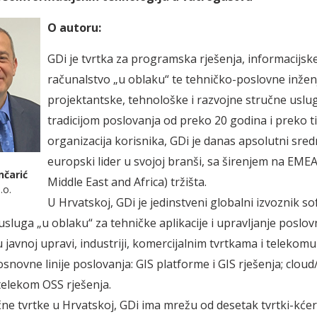
O autoru:
GDi je tvrtka za programska rješenja, informacijske
računalstvo „u oblaku“ te tehničko-poslovne inžen
projektantske, tehnološke i razvojne stručne uslug
tradicijom poslovanja od preko 20 godina i preko t
organizacija korisnika, GDi je danas apsolutni sred
europski lider u svojoj branši, sa širenjem na EME
nčarić
Middle East and Africa) tržišta.
.o.
U Hrvatskoj, GDi je jedinstveni globalni izvoznik sof
usluga „u oblaku“ za tehničke aplikacije i upravljanje poslo
 javnoj upravi, industriji, komercijalnim tvrtkama i telekomu
 osnovne linije poslovanja: GIS platforme i GIS rješenja; clo
 telekom OSS rješenja.
ne tvrtke u Hrvatskoj, GDi ima mrežu od desetak tvrtki-kćer