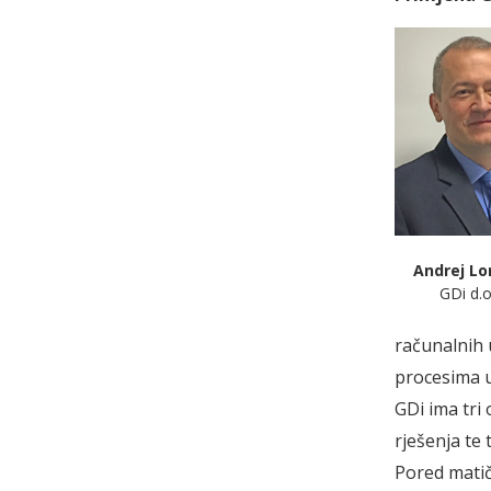
Andrej Lo
GDi d.o
računalnih 
procesima u
GDi ima tri
rješenja te
Pored matič