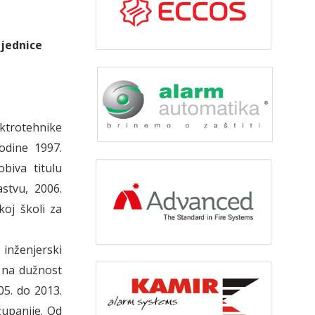
ajednice
ektrotehnike
Godine 1997.
biva titulu
stvu, 2006.
koj školi za
inženjerski
 na dužnost
05. do 2013.
upanije. Od