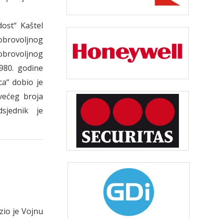
ost“ Kaštel
dobrovoljnog
obrovoljnog
980. godine
a“ dobio je
jvećeg broja
dsjednik je
azio je Vojnu