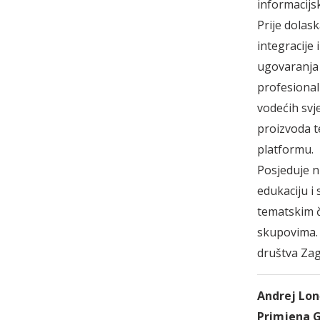
informacijs
Prije dolas
integracije
ugovaranja z
profesional
vodećih svje
proizvoda t
platformu.
Posjeduje n
edukaciju i
tematskim č
skupovima. 
društva Zag
Andrej Lonč
Primjena G