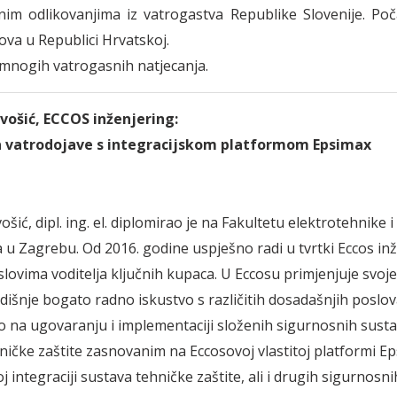
m odlikovanjima iz vatrogastva Republike Slovenije. Poč
va u Republici Hrvatskoj.
 mnogih vatrogasnih natjecanja.
vošić,
ECCOS inženjering:
a vatrodojave s integracijskom platformom Epsimax
ošić, dipl. ing. el. diplomirao je na Fakultetu elektrotehnike i
 u Zagrebu. Od 2016. godine uspješno radi u tvrtki Eccos in
slovima voditelja ključnih kupaca. U Eccosu primjenjuje svoje
dišnje bogato radno iskustvo s različitih dosadašnjih poslov
 na ugovaranju i implementaciji složenih sigurnosnih susta
ničke zaštite zasnovanim na Eccosovoj vlastitoj platformi E
 integraciji sustava tehničke zaštite, ali i drugih sigurnosnih