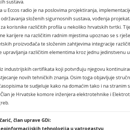
kih sustava.
ka u Eccos radio je na poslovima projektiranja, implementacij
 i održavanja složenih sigurnosnih sustava, vođenja projekata
a korisnike različitih profila u nekoliko hrvatskih tvrtki. Ti
ne karijere na različitim radnim mjestima upoznao se s rješ
tskih proizvođača te složenim zahtjevima integracije različi
e upravljanja različitim elementima kroz jednu jedinstvenu 
iz industrijskih certifikata koji potvrđuju njegovu kontinuir
 stjecanje novih tehničkih znanja. Osim toga objavljuje struč
asopisima te sudjeluje kako na domaćim tako i na stranim 
Član je Hrvatske komore inženjera elektrotehnike i Elektro
reb.
arić, član uprave GDi:
eoinformacijskih tehnologija u vatrogastvu