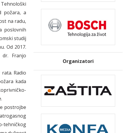
 Tehnološki
d požara, a
ost na radu,
a poslovnih
lomski studij
nu. Od 2017.
 dr. Franjo
Organizatori
 rata. Radio
požara kada
privničko-
.
ne postrojbe
 vatrogasnog
no-tehničkog