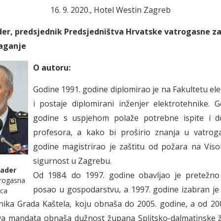
16. 9. 2020., Hotel Westin Zagreb
er, predsjednik Predsjedništva Hrvatske vatrogasne z
aganje
O autoru:
Godine 1991. godine diplomirao je na Fakultetu el
i postaje diplomirani inženjer elektrotehnike. 
godine s uspjehom polaže potrebne ispite i do
profesora, a kako bi proširio znanja u vatroga
godine magistrirao je zaštitu od požara na Viso
sigurnost u Zagrebu.
nader
Od 1984. do 1997. godine obavljao je pretežno 
trogasna
posao u gospodarstvu, a 1997. godine izabran je
ica
ika Grada Kaštela, koju obnaša do 2005. godine, a od 20
va mandata obnaša dužnost župana Splitsko-dalmatinske ž