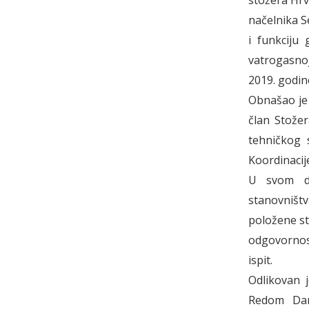
stožera Hrv
načelnika S
i funkciju
vatrogasnoj
2019. godin
Obnašao je 
član Stožer
tehničkog 
Koordinacij
U svom du
stanovništv
položene str
odgovornost
ispit.
Odlikovan 
Redom Dan