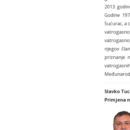
2013. godin
Godine 197
Sućurac, a 
vatrogasno
vatrogasno
njegov čla
priznanje n
vatrogasni
Međunarodne
Slavko Tuc
Primjena 