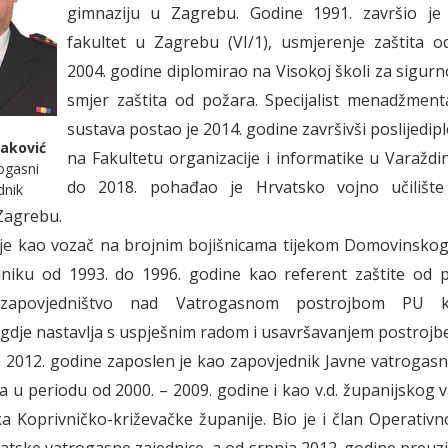
gimnaziju u Zagrebu. Godine 1991. završio je
fakultet u Zagrebu (VI/1), usmjerenje zaštita o
2004. godine diplomirao na Visokoj školi za sigurn
smjer zaštita od požara. Specijalist menadžment
sustava postao je 2014. godine završivši poslijedip
aković
na Fakultetu organizacije i informatike u Varaždi
rogasni
do 2018. pohađao je Hrvatsko vojno učilište
dnik
Zagrebu.
je kao vozač na brojnim bojišnicama tijekom Domovinskog
alniku od 1993. do 1996. godine kao referent zaštite od 
zapovjedništvo nad Vatrogasnom postrojbom PU ko
 gdje nastavlja s uspješnim radom i usavršavanjem postrojbe
 2012. godine zaposlen je kao zapovjednik Javne vatrogas
 a u periodu od 2000. – 2009. godine i kao v.d. županijskog
a Koprivničko-križevačke županije. Bio je i član Operativ