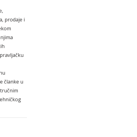
e,
, prodaje i
jekom
enjima
tih
upravljačku
anu
ne članke u
stručnim
tehničkog