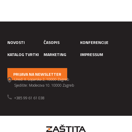
NOVOSTI
ČASOPIS
KONFERENCIJE
KATALOG TVRTKI
MARKETING
IMPRESSUM
PRIJAVA NA NEWSLETTER
Ured: II. Loparska 2, 10000 Zagreb
Sjedište: Modecova 10. 10000 Zagreb
+385 99 61 61 038