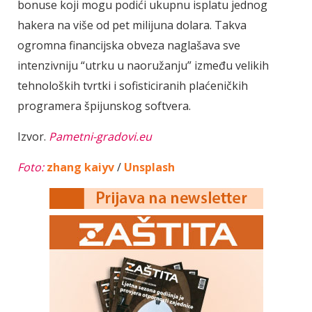
bonuse koji mogu podići ukupnu isplatu jednog
hakera na više od pet milijuna dolara. Takva
ogromna financijska obveza naglašava sve
intenzivniju “utrku u naoružanju” između velikih
tehnoloških tvrtki i sofisticiranih plaćeničkih
programera špijunskog softvera.
Izvor.
Pametni-gradovi.eu
Foto:
zhang kaiyv
/
Unsplash