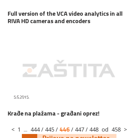
Full version of the VCA video analytics in all
RIVA HD cameras and encoders
5.6.2015.
Krađe na plažama - građani oprez!
446
<
1
...
444
/
445
/
/
447
/
448
od
458
>