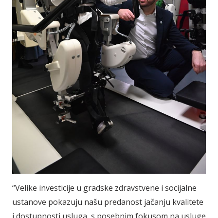
“Velike investicije u gradske zdravstvene i socijalne
ustanove pokazuju našu predanost jačanju kvalitete
i dostupnosti usluga, s posebnim fokusom na usluge