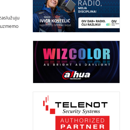
 zaslužuju
poduzmemo