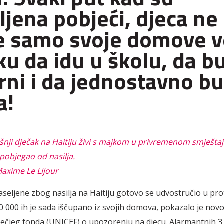
iljena pobjeći, djeca ne
 samo svoje domove ve
iku da idu u školu, da b
rni i da jednostavno b
a!
nji dječak na Haitiju živi s majkom u privremenom smješta
 pobjegao od nasilja.
axime Le Lijour
raseljene zbog nasilja na Haitiju gotovo se udvostručio u pro
80 000 ih je sada iščupano iz svojih domova, pokazalo je novo
čjeg fonda (UNICEF) o upozorenju na djecu. Alarmantnih 3,