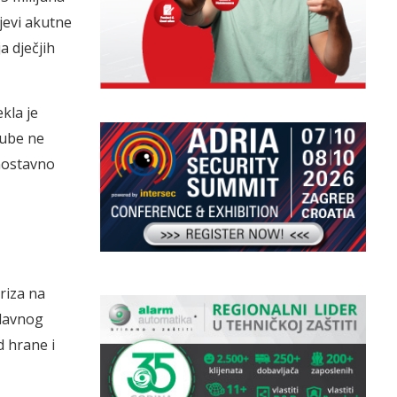
jevi akutne
a dječjih
kla je
gube ne
dnostavno
riza na
glavnog
d hrane i