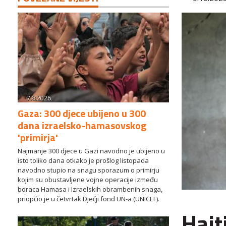
7.8.2026.
Gaza: 300 djece ubijeno u 300
dana izraelsko-hamasovskog
'primirja'
Najmanje 300 djece u Gazi navodno je ubijeno u
isto toliko dana otkako je prošlog listopada
navodno stupio na snagu sporazum o primirju
kojim su obustavljene vojne operacije između
boraca Hamasa i Izraelskih obrambenih snaga,
priopćio je u četvrtak Dječji fond UN-a (UNICEF).
Hait