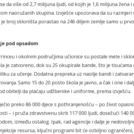
e da više od 2,7 milijuna ljudi, od kojih je 1,6 milijuna žena i d
om naoružanih skupina. Izvješće upozorava da su razmjeri 
 je broj skloništa porastao na 246 diljem zemlje samo u prvoj
je pod opsadom
rinceu i okolnim područjima učionice su postale mete i sklon
la je zatvoreno, dok su 25 okupirale bande, što je tisućama
iliku za učenje. Dodatna prepreka uz nasilje bandi i zatvaran
ovanja. Samo 15 do 20 posto škola je javno, a čak i one i dal
od obitelji da plaćaju udžbenike i uniforme, prema izvješću.
iječio preko 86 000 djece s pothranjenošću – po život opas
sti – i pruža zdravstvenu skrb 117 000 ljudi, dosežući 140 00
dom, između ostalog. Ipak, rad agencije i dalje je nedovoljn
injekcije resursa, ključni programi bit će ozbiljno ograničeni