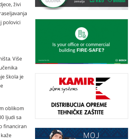
jece, živi
raseljavanja
 polovici
išta. Više
 učenika
je škola je
je
nim oblikom
0 ljudi sa
o financiran
, kaže