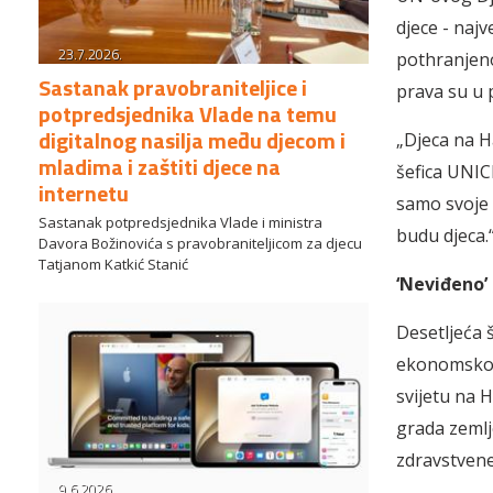
djece - naj
23.7.2026.
pothranjenos
Sastanak pravobraniteljice i
prava su u 
potpredsjednika Vlade na temu
digitalnog nasilja među djecom i
„Djeca na H
mladima i zaštiti djece na
šefica UNICE
internetu
samo svoje 
Sastanak potpredsjednika Vlade i ministra
budu djeca.
Davora Božinovića s pravobraniteljicom za djecu
Tatjanom Katkić Stanić
‘Neviđeno’
Desetljeća 
ekonomskog 
svijetu na 
grada zemlje
zdravstvene 
9.6.2026.