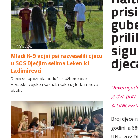
pris
gube
pril
sigu
4.8.2026.
Mladi K-9 vojni psi razveselili djecu
djec
u SOS Dječjim selima Lekenik i
Ladimirevci
Djeca su upoznala buduće službene pse
Hrvatske vojske i saznala kako izgleda njihova
Devetogodiš
obuka
je dva puta
© UNICEF/M
Broj djece 
godini, a 6
UN-ovog Dje