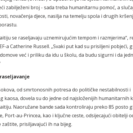
veći zabilježeni broj - sada treba humanitarnu pomoć, a sluča
ti, novačenja djece, nasilja na temelju spola i drugih kršenj
porastu.
aitiju se raseljavaju uznemirujućim tempom i razmjerima“, re
F-a Catherine Russell. „Svaki put kad su prisiljeni pobjeći, 
domove već i priliku da idu u školu, da budu sigurni i da je
“
 raseljavanje
šokova, od smrtonosnih potresa do političke nestabilnosti i
kaosa, dovela su do jedne od najsloženijih humanitarnih k
Haitiju. Naoružane bande sada kontroliraju preko 85 posto 
, Port-au-Princea, kao i ključne ceste, odsijecajući obitelji o
zaštite, prisiljavajući ih na bijeg.