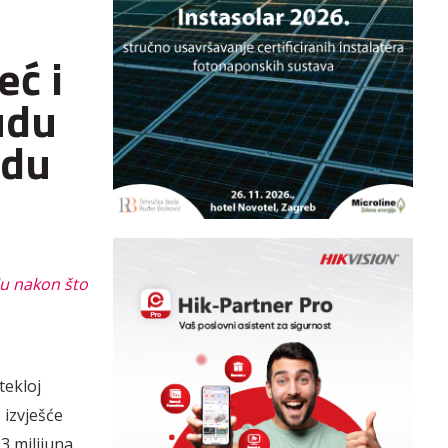
ć i
udu
udu
ju nakon što
tekloj
 izvješće
3 milijuna