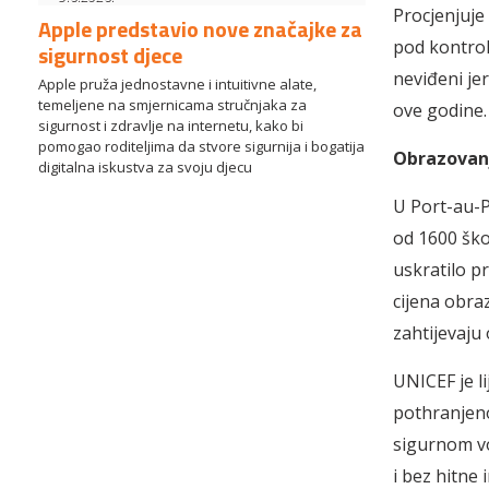
Procjenjuje s
Apple predstavio nove značajke za
pod kontrol
sigurnost djece
neviđeni jer
Apple pruža jednostavne i intuitivne alate,
temeljene na smjernicama stručnjaka za
ove godine.
sigurnost i zdravlje na internetu, kako bi
pomogao roditeljima da stvore sigurnija i bogatija
Obrazovan
digitalna iskustva za svoju djecu
U Port-au-P
od 1600 ško
uskratilo pr
cijena obraz
zahtijevaju 
UNICEF je l
pothranjeno
sigurnom vo
i bez hitne 