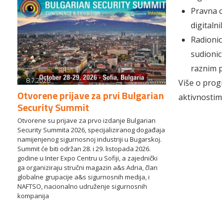
Pravna c
digitaln
Radionic
sudionic
raznim p
8.7.2026.
Više o prog
Otvorene prijave za prvi Bulgarian
aktivnostim
Security Summit
Otvorene su prijave za prvo izdanje Bulgarian
Security Summita 2026, specijaliziranog događaja
namijenjenog sigurnosnoj industriji u Bugarskoj.
Summit će biti održan 28. i 29. listopada 2026.
godine u Inter Expo Centru u Sofiji, a zajednički
ga organiziraju stručni magazin a&s Adria, član
globalne grupacije a&s sigurnosnih medija, i
NAFTSO, nacionalno udruženje sigurnosnih
kompanija