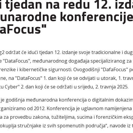
i tjedan na redu 12. iz
unarodne konferencij
taFocus"
2 održat će idući tjedan 12. izdanje svoje tradicionalne i du
e "DataFocus", međunarodnog događaja specijaliziranog za
renzike i kibernetičke sigurnosti. Ovogodišnji "DafaFocus" po
line, na "DataFocus" 1. dan koji će se odvijati u utorak, 1. trav
 Cyber" 2. dan koji će se održati u srijedu, 2. travnja 2025.
je godišnja međunarodna konferencija o digitalnim dokazi
ganiziramo od 2012. Konferencija je uglavnom namijenjena
ma za provedbu zakona, tužiteljima, sucima i forenzičkim eksp
okuplja stručnjake iz svih spomenutih područja“, navode iz 