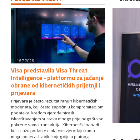
16.7.2026.
Visa predstavila Visa Threat
Intelligence - platformu za jačanje
obrane od kibernetičkih prijetnji i
prijevara
Prijevara je često rezultat ranijih kibernetičkih
incidenata, koji često započinju kompromitacijom
podataka, krađom vjerodajnica ili
iskorištavanjem sustava mnogo prije nego što se
pokrene sama transakcija. Kibernetički napadi
koji izlažu podatke o platnim vjerodajnicama
mogu potjecati iz bilo kojeg dijela platnog