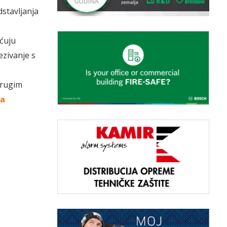
dstavljanja
ćuju
ezivanje s
drugim
-a