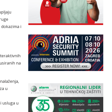
upljaju
druge
m dokazima i
nteraktivnih
usiranih na
onalaženja,
aza u
 i usluga u