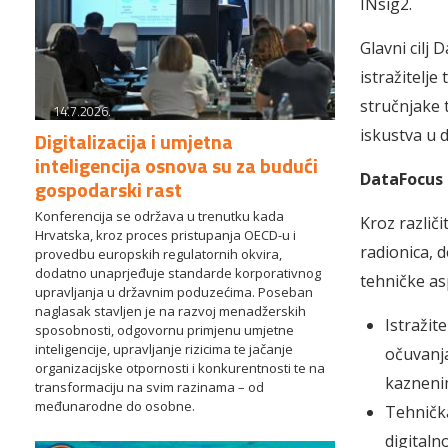
INsig2.
Glavni cilj
istražitelje
stručnjake 
14.7.2026.
iskustva u 
Digitalizacija i umjetna
inteligencija osnova su za budući
DataFocus 
gospodarski rast
Konferencija se održava u trenutku kada
Kroz različi
Hrvatska, kroz proces pristupanja OECD-u i
radionica, 
provedbu europskih regulatornih okvira,
dodatno unaprjeđuje standarde korporativnog
tehničke as
upravljanja u državnim poduzećima. Poseban
naglasak stavljen je na razvoj menadžerskih
Istražit
sposobnosti, odgovornu primjenu umjetne
inteligencije, upravljanje rizicima te jačanje
očuvanja
organizacijske otpornosti i konkurentnosti te na
kazneni
transformaciju na svim razinama – od
međunarodne do osobne.
Tehnička
digitaln