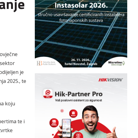
danje
e
govječne
 sektor
dijeljen je
nja 2025., te
ma koju
ertima te i
tvrtke