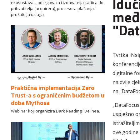
Iduć
ekosustava – od trgovaca i izdavatelja kartica do
prihvatitelja (acquirera), procesora plaćanja i
međ
pružatelja usluga
"Da
Tvrtka INsig
konferencij
digitalne fo
16.7.2026.
na dvije cje
Praktična implementacija Zero
na "DataFocu
Trust-a s ograničenim budžetom u
doba Mythosa
„DataFocus 
Webinar koji organizira Dark Reading i Delinea.
uspješno or
istražitelji
ove godine 