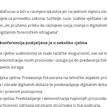
 DataFocus-a leži u razmjeni iskustva jer na jednom mjestu ok
 tijela za provedbu zakona, tužitelje, suce, sudske vještake i 
te „im pružamo priliku da razmjene svoja znanja o digitalni
digitalnim forenzičkim istragama“.
konferencija podijeljena je u nekoliko cjelina
te cjeline sudionicima se nude različite mogućnosti, sve od i
demonstracija novih proizvoda i usluga pa do predavanja fok
pekte istraga.
eljska cjelina: Predavanja fokusirana na tehničke aspekte pr
 i obrade digitalnih dokaza te predstavljanje digitalnih dok
m i pravnim postupcima.
 cjelina: Predstavljanje i demonstracija najnovijih proizvoda
oj forenzici održana od strane stručnjaka iz tog područja.