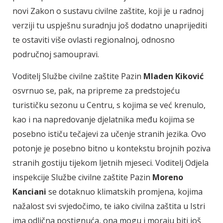
novi Zakon o sustavu civilne zaštite, koji je u radnoj
verziji tu uspješnu suradnju još dodatno unaprijediti
te ostaviti više ovlasti regionalnoj, odnosno
područnoj samoupravi.
Voditelj Službe civilne zaštite Pazin
Mladen Kiković
osvrnuo se, pak, na pripreme za predstojeću
turističku sezonu u Centru, s kojima se već krenulo,
kao i na napredovanje djelatnika među kojima se
posebno ističu tečajevi za učenje stranih jezika. Ovo
potonje je posebno bitno u kontekstu brojnih poziva
stranih gostiju tijekom ljetnih mjeseci. Voditelj Odjela
inspekcije Službe civilne zaštite Pazin
Moreno
Kanciani
se dotaknuo klimatskih promjena, kojima
nažalost svi svjedočimo, te iako civilna zaštita u Istri
ima odlična postignuća, ona mogu i moraju biti još