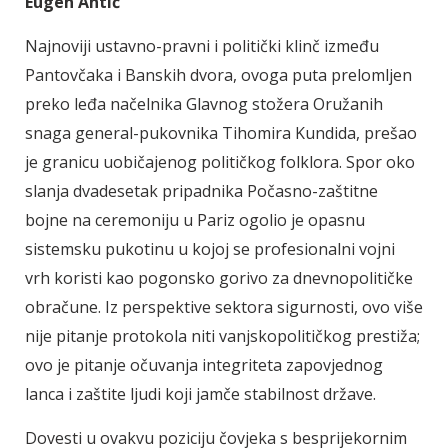
Eugen Antić
Najnoviji ustavno-pravni i politički klinč između
Pantovčaka i Banskih dvora, ovoga puta prelomljen
preko leđa načelnika Glavnog stožera Oružanih
snaga general-pukovnika Tihomira Kundida, prešao
je granicu uobičajenog političkog folklora. Spor oko
slanja dvadesetak pripadnika Počasno-zaštitne
bojne na ceremoniju u Pariz ogolio je opasnu
sistemsku pukotinu u kojoj se profesionalni vojni
vrh koristi kao pogonsko gorivo za dnevnopolitičke
obračune. Iz perspektive sektora sigurnosti, ovo više
nije pitanje protokola niti vanjskopolitičkog prestiža;
ovo je pitanje očuvanja integriteta zapovjednog
lanca i zaštite ljudi koji jamče stabilnost države.
Dovesti u ovakvu poziciju čovjeka s besprijekornim