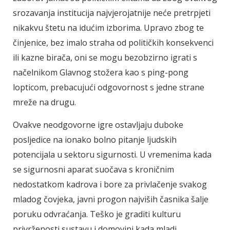
srozavanja institucija najvjerojatnije neće pretrpjeti
nikakvu štetu na idućim izborima. Upravo zbog te
činjenice, bez imalo straha od političkih konsekvenci
ili kazne birača, oni se mogu bezobzirno igrati s
načelnikom Glavnog stožera kao s ping-pong
lopticom, prebacujući odgovornost s jedne strane
mreže na drugu.
Ovakve neodgovorne igre ostavljaju duboke
posljedice na ionako bolno pitanje ljudskih
potencijala u sektoru sigurnosti. U vremenima kada
se sigurnosni aparat suočava s kroničnim
nedostatkom kadrova i bore za privlačenje svakog
mladog čovjeka, javni progon najviših časnika šalje
poruku odvraćanja. Teško je graditi kulturu
privrženosti sustavu i domovini kada mladi