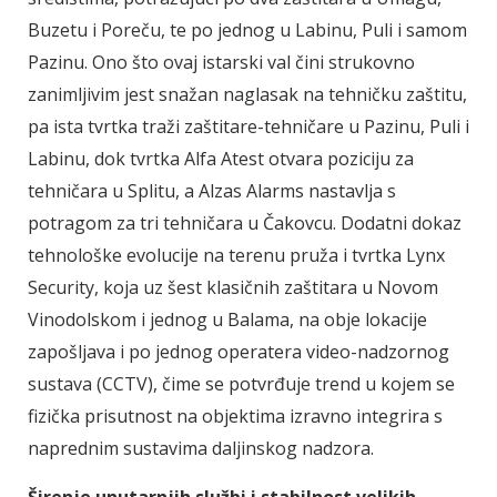
Buzetu i Poreču, te po jednog u Labinu, Puli i samom
Pazinu. Ono što ovaj istarski val čini strukovno
zanimljivim jest snažan naglasak na tehničku zaštitu,
pa ista tvrtka traži zaštitare-tehničare u Pazinu, Puli i
Labinu, dok tvrtka Alfa Atest otvara poziciju za
tehničara u Splitu, a Alzas Alarms nastavlja s
potragom za tri tehničara u Čakovcu. Dodatni dokaz
tehnološke evolucije na terenu pruža i tvrtka Lynx
Security, koja uz šest klasičnih zaštitara u Novom
Vinodolskom i jednog u Balama, na obje lokacije
zapošljava i po jednog operatera video-nadzornog
sustava (CCTV), čime se potvrđuje trend u kojem se
fizička prisutnost na objektima izravno integrira s
naprednim sustavima daljinskog nadzora.
Širenje unutarnjih službi i stabilnost velikih