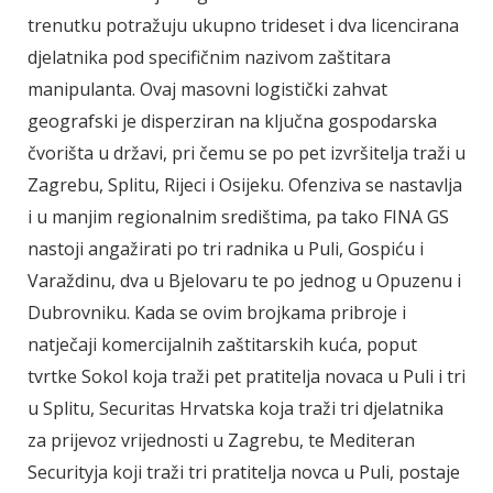
trenutku potražuju ukupno trideset i dva licencirana
djelatnika pod specifičnim nazivom zaštitara
manipulanta. Ovaj masovni logistički zahvat
geografski je disperziran na ključna gospodarska
čvorišta u državi, pri čemu se po pet izvršitelja traži u
Zagrebu, Splitu, Rijeci i Osijeku. Ofenziva se nastavlja
i u manjim regionalnim središtima, pa tako FINA GS
nastoji angažirati po tri radnika u Puli, Gospiću i
Varaždinu, dva u Bjelovaru te po jednog u Opuzenu i
Dubrovniku. Kada se ovim brojkama pribroje i
natječaji komercijalnih zaštitarskih kuća, poput
tvrtke Sokol koja traži pet pratitelja novaca u Puli i tri
u Splitu, Securitas Hrvatska koja traži tri djelatnika
za prijevoz vrijednosti u Zagrebu, te Mediteran
Securityja koji traži tri pratitelja novca u Puli, postaje