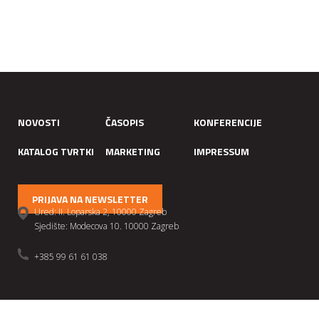
NOVOSTI
ČASOPIS
KONFERENCIJE
KATALOG TVRTKI
MARKETING
IMPRESSUM
PRIJAVA NA NEWSLETTER
Ured: II. Loparska 2, 10000 Zagreb
Sjedište: Modecova 10. 10000 Zagreb
+385 99 61 61 038