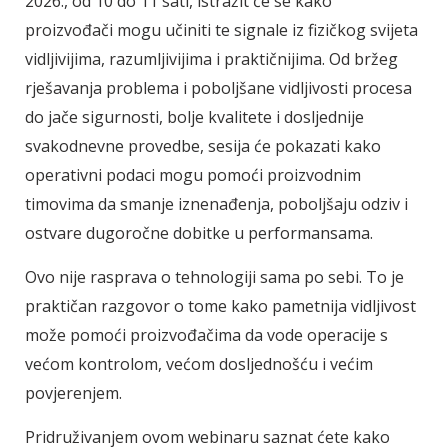
2026., od 10 do 11 sati, istražit će se kako
proizvođači mogu učiniti te signale iz fizičkog svijeta
vidljivijima, razumljivijima i praktičnijima.
Od bržeg
rješavanja problema i poboljšane vidljivosti procesa
do jače sigurnosti, bolje kvalitete i dosljednije
svakodnevne provedbe, sesija će pokazati kako
operativni podaci mogu pomoći proizvodnim
timovima da smanje iznenađenja, poboljšaju odziv i
ostvare dugoročne dobitke u performansama.
Ovo nije rasprava o tehnologiji sama po sebi.
To je
praktičan razgovor o tome kako pametnija vidljivost
može pomoći proizvođačima da vode operacije s
većom kontrolom, većom dosljednošću i većim
povjerenjem.
Pridruživanjem ovom webinaru saznat ćete kako