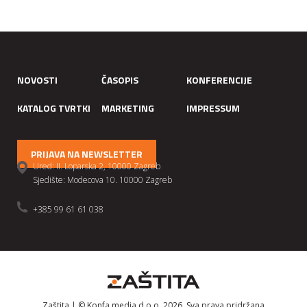
NOVOSTI
ČASOPIS
KONFERENCIJE
KATALOG TVRTKI
MARKETING
IMPRESSUM
PRIJAVA NA NEWSLETTER
Ured: II. Loparska 2, 10000 Zagreb
Sjedište: Modecova 10. 10000 Zagreb
+385 99 61 61 038
Zaštita | © Konfa media d.o.o. 2026. Sva prava pridržana