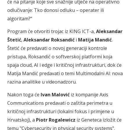
će na pitanje koje sve snažnije utječe na operativno
odlučivanje: Tko donosi odluku – operater ili
algoritam?“
Program će otvoriti trojac iz KING ICT-a,
Aleksandar
Štetić
,
Aleksandar Roksandić
i
Matija Mandić
.
Štetić će predavati o novoj generaciji kontrole
pristupa, Roksandić o softverskoj platformi koja
spaja cloud, AI i edge i kritičnoj infrastrukturi, dok će
Matija Mandić predavati o temi Multimodalni AI: nova
razina analitike u videonadzoru.
Nakon toga će
Ivan Malović
iz kompanije Axis
Communications predavati o zaštita perimetra u
kritičnoj infrastrukturi (lokalni fokus i primjene u
Hrvatskoj), a
Piotr Rogalewicz
iz Geneteca izložit će
temu "Cybersecurity in physical security systems".