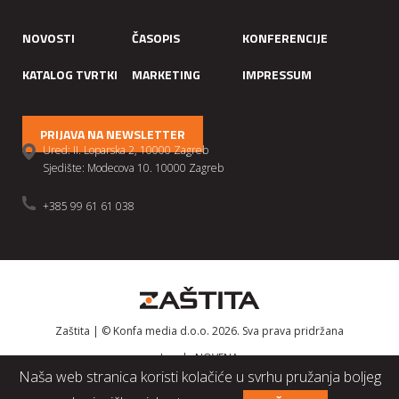
NOVOSTI
ČASOPIS
KONFERENCIJE
KATALOG TVRTKI
MARKETING
IMPRESSUM
PRIJAVA NA NEWSLETTER
Ured: II. Loparska 2, 10000 Zagreb
Sjedište: Modecova 10. 10000 Zagreb
+385 99 61 61 038
Zaštita | © Konfa media d.o.o. 2026. Sva prava pridržana
Izrada
NOVENA
Naša web stranica koristi kolačiće u svrhu pružanja boljeg