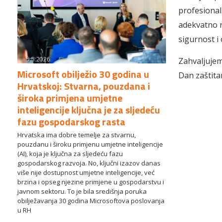
profesionali
adekvatno r
sigurnost i
5.5.2026.
Zahvaljuje
Microsoft obilježio 30 godina u
Dan zaštita
Hrvatskoj: Stvarna, pouzdana i
široka primjena umjetne
inteligencije ključna je za sljedeću
fazu gospodarskog rasta
Hrvatska ima dobre temelje za stvarnu,
pouzdanu i široku primjenu umjetne inteligencije
(AI), koja je ključna za sljedeću fazu
gospodarskog razvoja. No, ključni izazov danas
više nije dostupnost umjetne inteligencije, već
brzina i opseg njezine primjene u gospodarstvu i
javnom sektoru. To je bila središnja poruka
obilježavanja 30 godina Microsoftova poslovanja
u RH