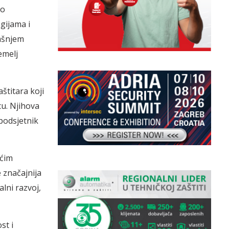
do
gijama i
ašnjem
emelj
štitara koji
cu. Njihova
 podsjetnik
ećim
 značajnija
alni razvoj,
st i