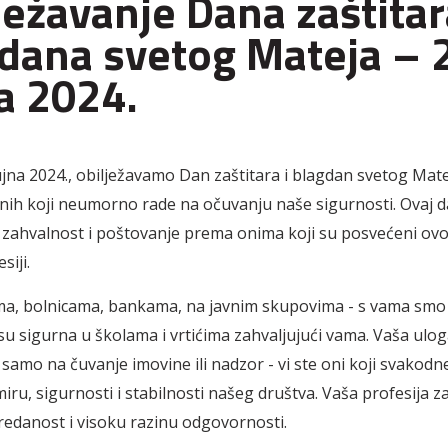
ježavanje Dana zaštitar
dana svetog Mateja – 
a 2024.
ujna 2024., obilježavamo Dan zaštitara i blagdan svetog Mate
onih koji neumorno rade na očuvanju naše sigurnosti. Ovaj da
 zahvalnost i poštovanje prema onima koji su posvećeni ovo
siji.
a, bolnicama, bankama, na javnim skupovima - s vama smo 
su sigurna u školama i vrtićima zahvaljujući vama. Vaša ulog
samo na čuvanje imovine ili nadzor - vi ste oni koji svakod
ru, sigurnosti i stabilnosti našeg društva. Vaša profesija z
redanost i visoku razinu odgovornosti.