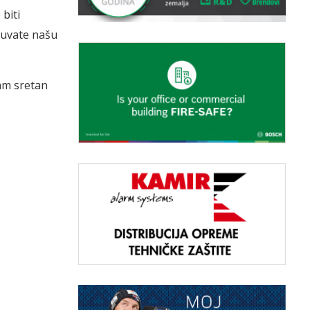
biti
čuvate našu
am sretan