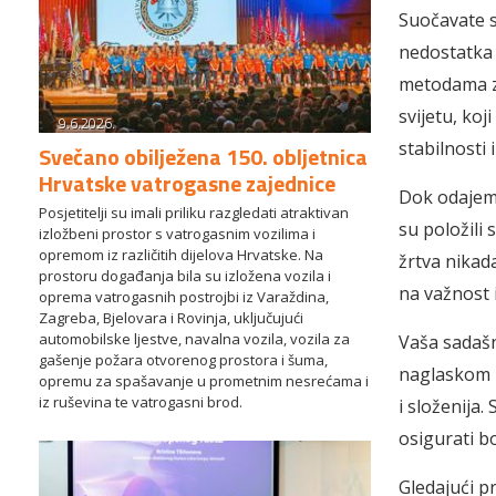
Suočavate se
nedostatka 
metodama za
svijetu, koj
9.6.2026.
stabilnosti
Svečano obilježena 150. obljetnica
Hrvatske vatrogasne zajednice
Dok odajemo
Posjetitelji su imali priliku razgledati atraktivan
su položili 
izložbeni prostor s vatrogasnim vozilima i
opremom iz različitih dijelova Hrvatske. Na
žrtva nikad
prostoru događanja bila su izložena vozila i
na važnost i
oprema vatrogasnih postrojbi iz Varaždina,
Zagreba, Bjelovara i Rovinja, uključujući
automobilske ljestve, navalna vozila, vozila za
Vaša sadašn
gašenje požara otvorenog prostora i šuma,
naglaskom n
opremu za spašavanje u prometnim nesrećama i
iz ruševina te vatrogasni brod.
i složenija.
osigurati bo
Gledajući p