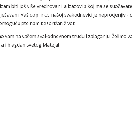
zam biti još više vrednovani, a izazovi s kojima se suočavate 
ješavani. Vaš doprinos našoj svakodnevici je neprocjenjiv - 
 omogućujete nam bezbrižan život.
mo vam na vašem svakodnevnom trudu i zalaganju. Želimo v
ra i blagdan svetog Mateja!