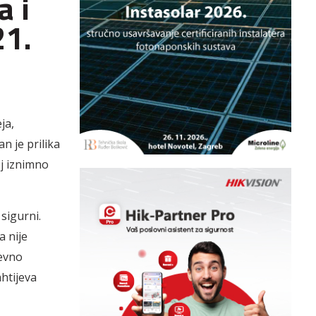
a i
21.
ja,
n je prilika
j iznimno
sigurni.
a nije
nevno
ahtijeva