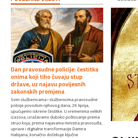
29.6.2026.
Dan pravosudne policije: čestitka
onima koji tiho čuvaju stup
države, uz najavu povijesnih
zakonskih promjena
Svim službenicama i službenicima pravosudne
policije povodom njihovog dana, 29. lipnja,
upućujemo iskrene čestitke. U vremenima velikih
izazova, izražavamo duboko poštovanje prema
struci koja, prema najavama ministra pravosuđa,
uprave i digitalne transformacije Damira
Habijana, konačno dočekuje ključne