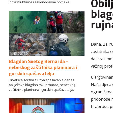
Obil
infrastrukturne i zakonodavne pomake
blag
rujn
Dana, 21. r
zaštitnika 
15.6.2026.
da izrazimo
Blagdan Svetog Bernarda -
nebeskog zaštitnika planinara i
važnoj profe
gorskih spašavatelja
U trgovinam
Hrvatska gorska služba spašavanja danas
Naša djeca 
obilježava blagdan sv. Bernarda, nebeskog
zaštitnika planinara i gorskih spašavatelja.
ograničena 
pridonose mi
hrabrost, p