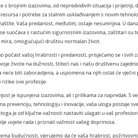
 s brojnim izazovima, od nepredvidivih situacija i prijetnji, 
resursa i potrebe za stalnim usklađivanjem s novim tehnolo
štite. Vaša predanost, međutim, ostaje nesumnjiva. U dan
i se suočava s rastućim sigurnosnim izazovima, zaštitari su t
 i mira, omogućujući društvu normalan život.
 počast vašoj hrabrosti i predanosti, prisjećamo se i svih za
svoje živote na dužnosti, štiteći nas i našu društvenu zajedni
a neće biti zaboravljena, a uspomena na njih ostat će vječni
 rizike ove profesije.
jost je ispunjena izazovima, ali i prilikama za napredak. S v
a prevenciju, tehnologiju i inovacije, vaša uloga postaje sve
 Stoga je od ključne važnosti nastaviti ulagati u vaš profesion
lje uvjete rada i priznati važnost vašeg doprinosa.
rema budućnosti, vjerujemo da će vaša hrabrost, požrtvovno