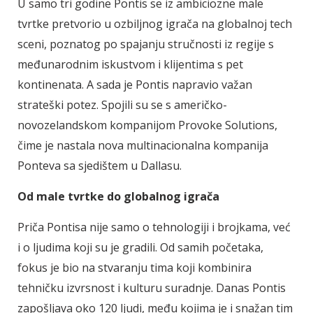
U samo tri godine Pontis se iz ambiciozne male
tvrtke pretvorio u ozbiljnog igrača na globalnoj tech
sceni, poznatog po spajanju stručnosti iz regije s
međunarodnim iskustvom i klijentima s pet
kontinenata. A sada je Pontis napravio važan
strateški potez. Spojili su se s američko-
novozelandskom kompanijom Provoke Solutions,
čime je nastala nova multinacionalna kompanija
Ponteva sa sjedištem u Dallasu.
Od male tvrtke do globalnog igrača
Priča Pontisa nije samo o tehnologiji i brojkama, već
i o ljudima koji su je gradili. Od samih početaka,
fokus je bio na stvaranju tima koji kombinira
tehničku izvrsnost i kulturu suradnje. Danas Pontis
zapošljava oko 120 ljudi, među kojima je i snažan tim