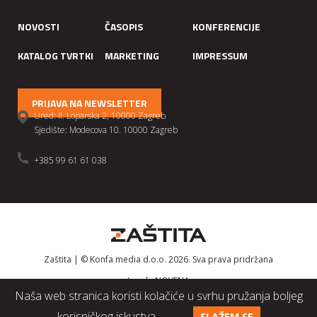
NOVOSTI
ČASOPIS
KONFERENCIJE
KATALOG TVRTKI
MARKETING
IMPRESSUM
PRIJAVA NA NEWSLETTER
Ured: II. Loparska 2, 10000 Zagreb
Sjedište: Modecova 10. 10000 Zagreb
+385 99 61 61 038
Zaštita | © Konfa media d.o.o. 2026. Sva prava pridržana
Izrada
NOVENA
Naša web stranica koristi kolačiće u svrhu pružanja boljeg
korisničkog iskustva.
SLAŽEM SE