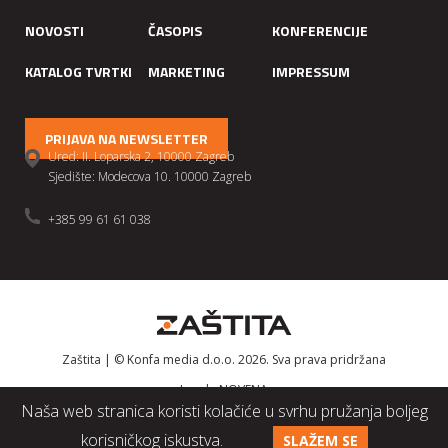
NOVOSTI
ČASOPIS
KONFERENCIJE
KATALOG TVRTKI
MARKETING
IMPRESSUM
PRIJAVA NA NEWSLETTER
Ured: II. Loparska 2, 10000 Zagreb
Sjedište: Modecova 10. 10000 Zagreb
+385 99 61 61 038
Zaštita | © Konfa media d.o.o. 2026. Sva prava pridržana
Izrada
NOVENA
Naša web stranica koristi kolačiće u svrhu pružanja boljeg
korisničkog iskustva.
SLAŽEM SE