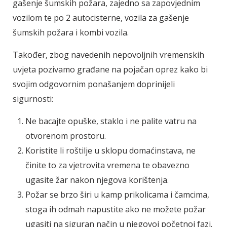
gašenje šumskih požara, zajedno sa zapovjednim
vozilom te po 2 autocisterne, vozila za gašenje
šumskih požara i kombi vozila.
Također, zbog navedenih nepovoljnih vremenskih
uvjeta pozivamo građane na pojačan oprez kako bi
svojim odgovornim ponašanjem doprinijeli
sigurnosti:
Ne bacajte opuške, staklo i ne palite vatru na
otvorenom prostoru.
Koristite li roštilje u sklopu domaćinstava, ne
činite to za vjetrovita vremena te obavezno
ugasite žar nakon njegova korištenja.
Požar se brzo širi u kamp prikolicama i čamcima,
stoga ih odmah napustite ako ne možete požar
ugasiti na siguran način u njegovoj početnoj fazi.