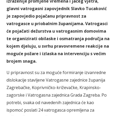
izraženije promjene vremena i jačeg vjetra,
glavni vatrogasni zapovjednik Slavko Tucaković
je zapovjedio pojačanu pripravnost za
vatrogasce u priobalnim županijama. Vatrogasci
će pojačati dežurstva u vatrogasnim domovima
te organizirati obilaske i osmatranja područja na
kojem djeluju, u svrhu pravovremene reakcije na
moguće požare i izlaska na intervenciju s većim
brojem snaga.
U pripravnost su za moguće formiranje izvanredne
dislokacije stavljene Vatrogasne zajednice županija
Zagrebačke, Koprivničko-križevačke, Krapinsko-
zagorske i Vatrogasna zajednica Grada Zagreba. Po
potrebi, svaka od navedenih zajednica će kao
ispomoć poslati 24 vatrogasca opremljena za