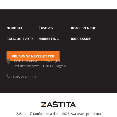
NOVOSTI
ČASOPIS
KONFERENCIJE
KATALOG TVRTKI
MARKETING
IMPRESSUM
PRIJAVA NA NEWSLETTER
Ured: II. Loparska 2, 10000 Zagreb
Sjedište: Modecova 10. 10000 Zagreb
+385 99 61 61 038
Zaštita | © Konfa media d.o.o. 2026. Sva prava pridržana