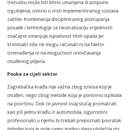
trenutku može biti bitno umanjena ili potpuno
izgubljena, ovisno o vrsti implementiranog sustava
zaštite. Kombinacija discipliniranog postupanja
posade i tehnologije za neutralizaciju vrijednosti
značajno smanjuje isplativost tihih upada jer
kriminalci više ne mogu računati ni na faktor
iznenađenja ni na mogućnost unovčavanja
otuđenog plijena.
Pouka za cijeli sektor
Zagrebačka krađa nije važna zbog iznosa koji je
otuđen, nego zbog metode koja je ponovno isplivala
na površinu. Dok će javnost ovaj slučaj promatrati
kao još jednu krađu iz automobila, sigurnosni
profesionalci u njemu bi trebali prepoznati povratak
tehnike koja je prije samo godinu dana obilježila niz