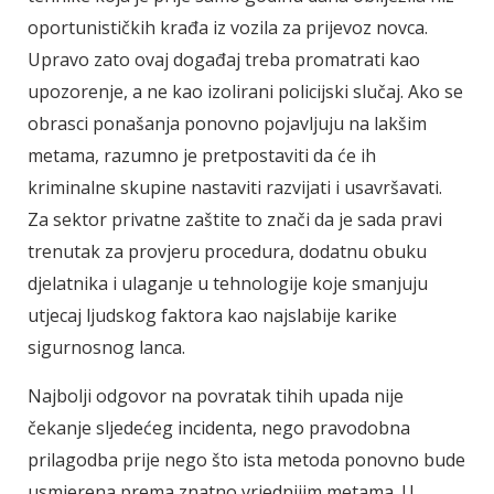
oportunističkih krađa iz vozila za prijevoz novca.
Upravo zato ovaj događaj treba promatrati kao
upozorenje, a ne kao izolirani policijski slučaj. Ako se
obrasci ponašanja ponovno pojavljuju na lakšim
metama, razumno je pretpostaviti da će ih
kriminalne skupine nastaviti razvijati i usavršavati.
Za sektor privatne zaštite to znači da je sada pravi
trenutak za provjeru procedura, dodatnu obuku
djelatnika i ulaganje u tehnologije koje smanjuju
utjecaj ljudskog faktora kao najslabije karike
sigurnosnog lanca.
Najbolji odgovor na povratak tihih upada nije
čekanje sljedećeg incidenta, nego pravodobna
prilagodba prije nego što ista metoda ponovno bude
usmjerena prema znatno vrjednijim metama. U