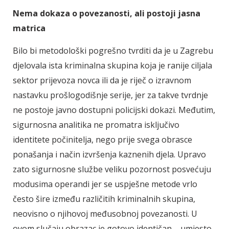
Nema dokaza o povezanosti, ali postoji jasna
matrica
Bilo bi metodološki pogrešno tvrditi da je u Zagrebu
djelovala ista kriminalna skupina koja je ranije ciljala
sektor prijevoza novca ili da je riječ o izravnom
nastavku prošlogodišnje serije, jer za takve tvrdnje
ne postoje javno dostupni policijski dokazi. Međutim,
sigurnosna analitika ne promatra isključivo
identitete počinitelja, nego prije svega obrasce
ponašanja i način izvršenja kaznenih djela. Upravo
zato sigurnosne službe veliku pozornost posvećuju
modusima operandi jer se uspješne metode vrlo
često šire između različitih kriminalnih skupina,
neovisno o njihovoj međusobnoj povezanosti. U
ovom slučaju obrazac je gotovo identičan – umjesto