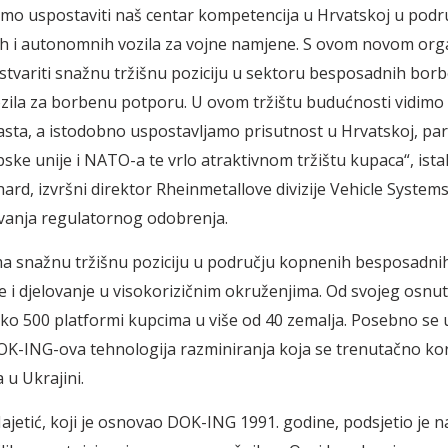
o uspostaviti naš centar kompetencija u Hrvatskoj u podr
h i autonomnih vozila za vojne namjene. S ovom novom org
 ostvariti snažnu tržišnu poziciju u sektoru besposadnih borb
zila za borbenu potporu. U ovom tržištu budućnosti vidimo
rasta, a istodobno uspostavljamo prisutnost u Hrvatskoj, pa
pske unije i NATO-a te vrlo atraktivnom tržištu kupaca“, ista
ard, izvršni direktor Rheinmetallove divizije Vehicle System
vanja regulatornog odobrenja.
 snažnu tržišnu poziciju u području kopnenih besposadnih
e i djelovanje u visokorizičnim okruženjima. Od svojeg osnut
oko 500 platformi kupcima u više od 40 zemalja. Posebno se 
K-ING-ova tehnologija razminiranja koja se trenutačno kori
 u Ukrajini.
jetić, koji je osnovao DOK-ING 1991. godine, podsjetio je na 