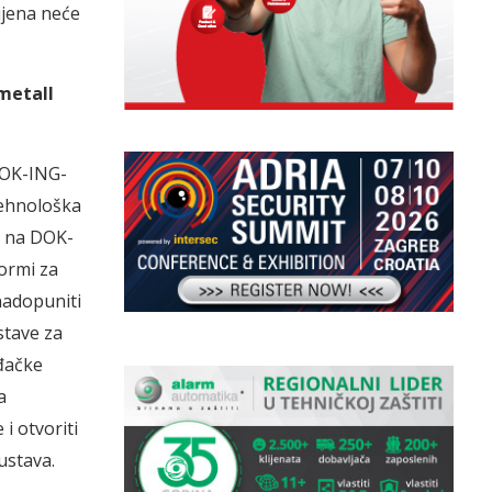
ijena neće
metall
DOK-ING-
tehnološka
i na DOK-
ormi za
nadopuniti
stave za
iđačke
a
i otvoriti
ustava.