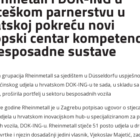
teškom parnerstvu u
tskoj pokreću novi
pski centar kompetenc
esposadne sustave
grupacija Rheinmetall sa sjedištem u Düsseldorfu uspješno 
ećinskog udjela u hrvatskom DOK-ING-u te sada, u skladu s
, proširila portfelj u sektoru besposadnih vozila
e godine Rheinmetall je u Zagrebu potpisao ugovor o stjec
djela u hrvatskom inovacijskom hub-u specijaliziranom za 
 vozila, DOK-ING-u. Rheinmetall stječe 51 posto udjela u dr
vrtke i njezin dosadašnji jedini vlasnik, Vjekoslav Majetić, za