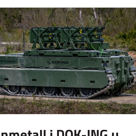
nmetall i DOK-ING u