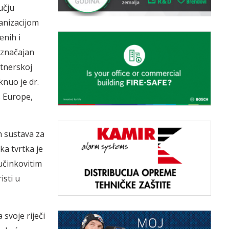
učju
anizacijom
enih i
 značajan
rtnerskoj
knuo je dr.
s Europe,
 sustava za
ka tvrtka je
učinkovitim
sti u
svoje riječi