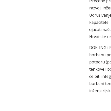
izrečene pr
razvoj, inž
Udruživanj
kapacitete,
ojačati naš
Hrvatske un
DOK-ING i R
borbenu po
potporu (po
tenkove i b
će biti int
borbeni ten
inženjerijsk