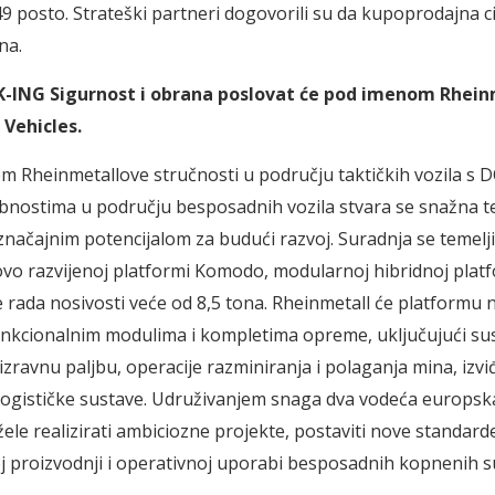
49 posto. Strateški partneri dogovorili su da kupoprodajna c
ena.
-ING Sigurnost i obrana poslovat će pod imenom Rhein
Vehicles.
m Rheinmetallove stručnosti u području taktičkih vozila s 
bnostima u području besposadnih vozila stvara se snažna 
načajnim potencijalom za budući razvoj. Suradnja se temelj
vo razvijenoj platformi Komodo, modularnoj hibridnoj platf
e rada nosivosti veće od 8,5 tona. Rheinmetall će platformu 
funkcionalnim modulima i kompletima opreme, uključujući su
eizravnu paljbu, operacije razminiranja i polaganja mina, izv
logističke sustave. Udruživanjem snaga dva vodeća europsk
ele realizirati ambiciozne projekte, postaviti nove standarde 
oj proizvodnji i operativnoj uporabi besposadnih kopnenih s