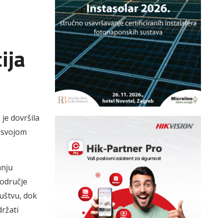
ija
je dovršila
a svojom
anju
područje
uštvu, dok
držati