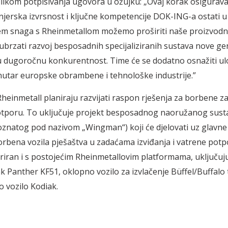
ilikom potpisivanja ugovora u ožujku: „Ovaj korak osigurava
enjerska izvrsnost i ključne kompetencije DOK-ING-a ostati u
em snaga s Rheinmetallom možemo proširiti naše proizvod
 ubrzati razvoj besposadnih specijaliziranih sustava nove gen
u dugoročnu konkurentnost. Time će se dodatno osnažiti u
utar europske obrambene i tehnološke industrije.”
heinmetall planiraju razvijati raspon rješenja za borbene za
tporu. To uključuje projekt besposadnog naoružanog sust
znatog pod nazivom „Wingman“) koji će djelovati uz glavn
orbena vozila pješaštva u zadaćama izviđanja i vatrene potp
egriran i s postojećim Rheinmetallovim platformama, uključuju
k Panther KF51, oklopno vozilo za izvlačenje Büffel/Buffalo
o vozilo Kodiak.