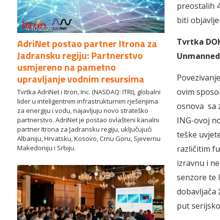
preostalih 
biti objavlj
4.10.2025.
AdriNet postao partner Itrona za
Tvrtka DOK
Jadransku regiju: Partnerstvo
Unmanned 
usmjereno na pametno
upravljanje vodnim resursima
Povezivanje
ovim sposo
Tvrtka AdriNet i Itron, Inc. (NASDAQ: ITRI), globalni
lider u inteligentnim infrastrukturnim rješenjima
osnova sa z
za energiju i vodu, najavljuju novo strateško
ING-ovoj no
partnerstvo. AdriNet je postao ovlašteni kanalni
partner Itrona za Jadransku regiju, uključujući
teške uvjet
Albaniju, Hrvatsku, Kosovo, Crnu Goru, Sjevernu
Makedoniju i Srbiju.
različitim 
izravnu i n
senzore te 
dobavljača ž
put serijsk