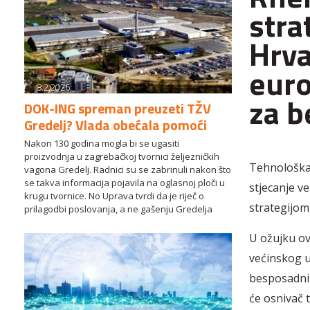
stra
Hrva
euro
8.2.2026.
za b
DOK-ING spreman preuzeti TŽV
Gredelj? Vlada obećala pomoći
Nakon 130 godina mogla bi se ugasiti
proizvodnja u zagrebačkoj tvornici željezničkih
Tehnološka 
vagona Gredelj. Radnici su se zabrinuli nakon što
se takva informacija pojavila na oglasnoj ploči u
stjecanje v
krugu tvornice. No Uprava tvrdi da je riječ o
strategijom
prilagodbi poslovanja, a ne gašenju Gredelja
U ožujku ov
većinskog u
besposadnih
će osnivač t