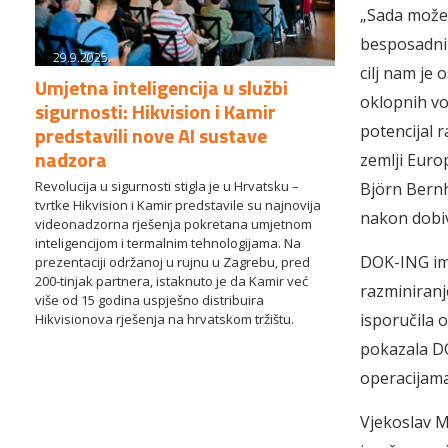
„Sada možem
besposadni
29.9.2025.
cilj nam je
Umjetna inteligencija u službi
oklopnih vo
sigurnosti: Hikvision i Kamir
predstavili nove AI sustave
potencijal 
nadzora
zemlji Euro
Revolucija u sigurnosti stigla je u Hrvatsku –
Björn Bernh
tvrtke Hikvision i Kamir predstavile su najnovija
nakon dobi
videonadzorna rješenja pokretana umjetnom
inteligencijom i termalnim tehnologijama. Na
DOK-ING ima
prezentaciji održanoj u rujnu u Zagrebu, pred
200-tinjak partnera, istaknuto je da Kamir već
razminiranj
više od 15 godina uspješno distribuira
isporučila 
Hikvisionova rješenja na hrvatskom tržištu.
pokazala DO
operacijama
Vjekoslav Ma