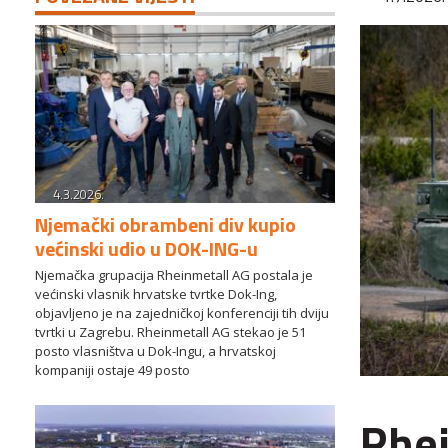
4.3.2026.
Njemački obrambeni div kupio
većinski udio u DOK-ING-u
Njemačka grupacija Rheinmetall AG postala je
većinski vlasnik hrvatske tvrtke Dok-Ing,
objavljeno je na zajedničkoj konferenciji tih dviju
tvrtki u Zagrebu. Rheinmetall AG stekao je 51
posto vlasništva u Dok-Ingu, a hrvatskoj
kompaniji ostaje 49 posto
Rhei