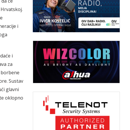
 da će
 Hrvatskoj.
ne
eracije i
loga
daće i
ava za
e borbene
ore. Sustav
ći glavni
 te oklopno