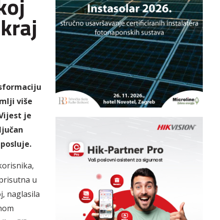
koj
kraj
nsformaciju
mlji više
Vijest je
ljučan
posluje.
korisnika,
 prisutna u
, naglasila
enom