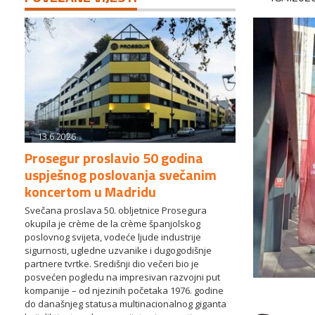
13.6.2026.
Prosegur proslavio 50 godina
uspješnog poslovanja svečanim
koncertom u Madridu
Svečana proslava 50. obljetnice Prosegura
okupila je crème de la crème španjolskog
poslovnog svijeta, vodeće ljude industrije
sigurnosti, ugledne uzvanike i dugogodišnje
partnere tvrtke. Središnji dio večeri bio je
posvećen pogledu na impresivan razvojni put
kompanije – od njezinih početaka 1976. godine
do današnjeg statusa multinacionalnog giganta