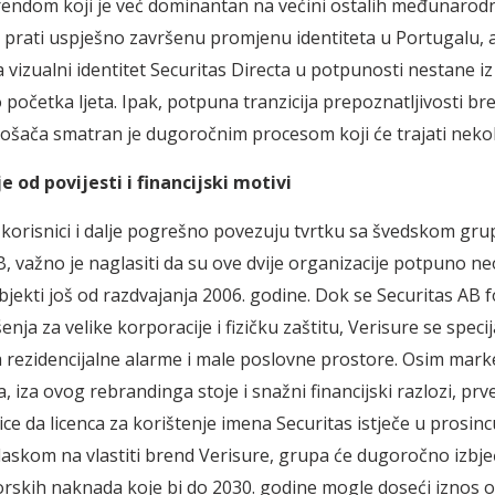
rendom koji je već dominantan na većini ostalih međunarodni
 prati uspješno završenu promjenu identiteta u Portugalu, 
a vizualni identitet Securitas Directa u potpunosti nestane i
 početka ljeta. Ipak, potpuna tranzicija prepoznatljivosti br
trošača smatran je dugoročnim procesom koji će trajati neko
 od povijesti i financijski motivi
korisnici i dalje pogrešno povezuju tvrtku sa švedskom gr
B, važno je naglasiti da su ove dvije organizacije potpuno ne
bjekti još od razdvajanja 2006. godine. Dok se Securitas AB 
enja za velike korporacije i fizičku zaštitu, Verisure se specij
za rezidencijalne alarme i male poslovne prostore. Osim mar
, iza ovog rebrandinga stoje i snažni financijski razlozi, pr
ce da licenca za korištenje imena Securitas istječe u prosinc
laskom na vlastiti brend Verisure, grupa će dugoročno izbje
orskih naknada koje bi do 2030. godine mogle doseći iznos 