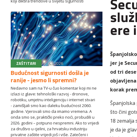
Secu
koji diktira trendove u svijetu sigurnosti
služ
ere 
Španjolsko
jer je Secu
ZAŠTITARI
6.3.2026.
Budućnost sigurnosti došla je
od tri dese
ranije - jesmo li spremni?
objavljena 
Nedavno sam na TV-u čuo komentar koji mi ne
korak prem
izlazi iz glave: tehnološki razvoj - dronove,
robotiku, umjetnu inteligenciju i internet stvari
Španjolska 
- zamišljali smo kao daleku budućnost 2060.
godine. Vjerovali smo da imamo vremena. A
što čini go
onda smo se, praktički preko noći, probudili u
18 zemalja s
2026. godini – potpuno nespremni. Ako to vrijedi
za društvo u cjelini, za hrvatsku industriju
je da je gl
privatne zaštite vrijedi još i više. Zatečeni i