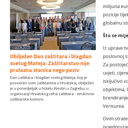
milijuna eu
pozicije tij
globalnu st
Što se mij
22.9.2025.
Iz uprave t
Obilježen Dan zaštitara i blagdan
poslovnoj s
svetog Mateja: Zaštitarstvo nije
Za postojeć
prolazna stanica nego poziv
uvjeti, cij
Dan zaštitara i blagdan svetog Mateja, koji je
isključivo v
posvećen svim zaštitarima u Hrvatskoj, obilježen
je u ponedjeljak u hotelu Westin u Zagrebu, u
objektima, l
organizaciji Hrvatskog ceha zaštitara - strukovne
brendiranje
zaštitarske komore.
Verisurea.
Ovim strate
pojednostav