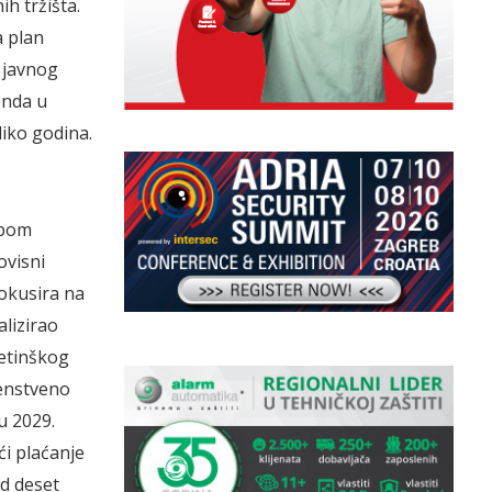
h tržišta.
a plan
z javnog
enda u
liko godina.
upom
ovisni
fokusira na
alizirao
ketinškog
venstveno
u 2029.
ći plaćanje
od deset