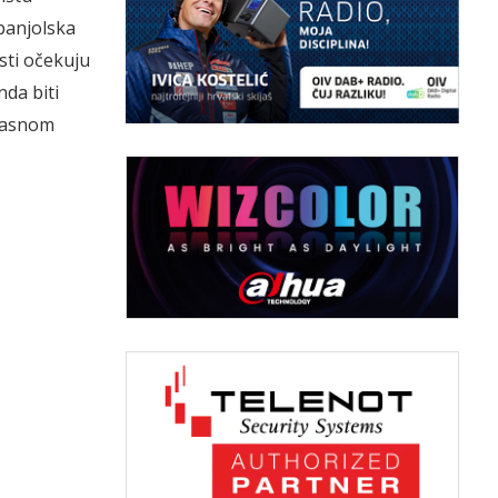
panjolska
osti očekuju
nda biti
 jasnom