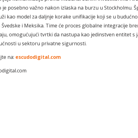
to je posebno važno nakon izlaska na burzu u Stockholmu. Š
luži kao model za daljnje korake unifikacije koji se u budućn
a Švedske i Meksika. Time će proces globalne integracije bre
aju, omogućujući tvrtki da nastupa kao jedinstven entitet s
ućnosti u sektoru privatne sigurnosti.
jte na:
escudodigital.com
odigital.com