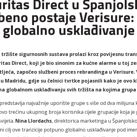
ritas Direct u Španjols
beno postaje Verisure: 
i globalno usklađivanje
 tržište sigurnosnih sustava prolazi kroz povijesnu tra
ritas Direct, koji je bio sinonim za kućne alarme u toj ze
tljeća, započeo službeni proces rebrandinga u Verisure. 
u Madridu, gdje su čelnici tvrtke pojasnili kako je ovo k
a globalnom usklađivanju svih tržišta na kojima grupa 
predstavlja najvažnije uporište grupe s više od dva milijuna 
tovo trećinu ukupnog broja korisnika cijele grupacije koja je
vijeta.
Nina
Llordachs
, direktorica marketinga u Španjolskoj
avni cilj ove tranzicije potpuno globalno usklađivanje pod im