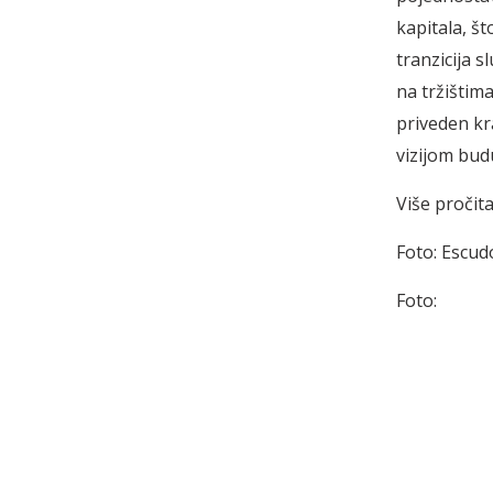
kapitala, š
tranzicija s
na tržištim
priveden kr
vizijom bud
Više pročita
Foto: Escud
Foto: