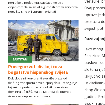
Verisure, b
nerijetko u nedoumici, suočavamo se s
činjenicom da se svijet sigurnosti promijenio brže
Ovaj proces
nego što smo bili spremni priznati.
uprave je d
prostora do
svijesti po
Razdvajanje
Iako mnogi 
Securitas A
ZAŠTITARI
24.1.2026.
poslovni su
Prosegur: žuti div koji čuva
složena rješ
bogatstvo hispanskog svijeta
isključivo 
Dok globalni konkurenti sve više bježe od
usklađivanja
fizičkog transporta novca, španjolski Prosegur je
taj sektor pretvorio u tehnološku umjetnost,
zbog činjeni
dominirajući tržištima od Madrida do Buenos
Airesa uz neprestanu inovaciju.
godine. Pre
visokih aut