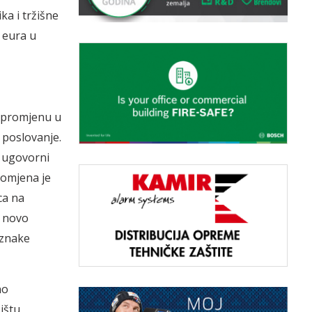
ka i tržišne
a eura u
u promjenu u
 poslovanje.
i ugovorni
romjena je
ca na
e novo
oznake
no
ištu