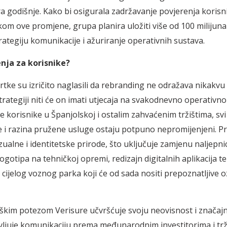
ra godišnje. Kako bi osigurala zadržavanje povjerenja korisni
ekom ove promjene, grupa planira uložiti više od 100 milijun
rategiju komunikacije i ažuriranje operativnih sustava.
enja za korisnike?
vrtke su izričito naglasili da rebranding ne odražava nikakv
trategiji niti će on imati utjecaja na svakodnevno operativno
e korisnike u Španjolskoj i ostalim zahvaćenim tržištima, sv
ene i razina pružene usluge ostaju potpuno nepromijenjeni. P
izualne i identitetske prirode, što uključuje zamjenu naljepni
ogotipa na tehničkoj opremi, redizajn digitalnih aplikacija t
 cijelog voznog parka koji će od sada nositi prepoznatljive 
škim potezom Verisure učvršćuje svoju neovisnost i značaj
ljuje komunikaciju prema međunarodnim investitorima i trž