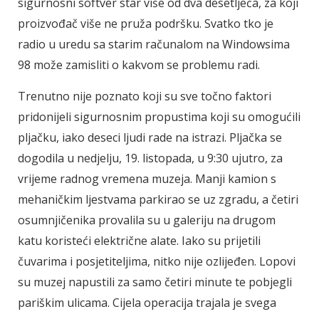
sigurnosni softver star više od dva desetljeća, za koji
proizvođač više ne pruža podršku. Svatko tko je
radio u uredu sa starim računalom na Windowsima
98 može zamisliti o kakvom se problemu radi.
Trenutno nije poznato koji su sve točno faktori
pridonijeli sigurnosnim propustima koji su omogućili
pljačku, iako deseci ljudi rade na istrazi. Pljačka se
dogodila u nedjelju, 19. listopada, u 9:30 ujutro, za
vrijeme radnog vremena muzeja. Manji kamion s
mehaničkim ljestvama parkirao se uz zgradu, a četiri
osumnjičenika provalila su u galeriju na drugom
katu koristeći električne alate. Iako su prijetili
čuvarima i posjetiteljima, nitko nije ozlijeđen. Lopovi
su muzej napustili za samo četiri minute te pobjegli
pariškim ulicama. Cijela operacija trajala je svega