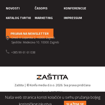
NOVOSTI
ČASOPIS
KONFERENCIJE
KATALOG TVRTKI
MARKETING
IMPRESSUM
PRIJAVA NA NEWSLETTER
Ured: II. Loparska 2, 10000 Zagreb
Sjedište: Modecova 10. 10000 Zagreb
+385 99 61 61 038
Zaštita | © Konfa media d.o.o. 2026. Sva prava pridržana
Izrada
NOVENA
Naša web stranica koristi kolačiće u svrhu pružanja boljeg
korisničkog iskustva.
SLAŽEM SE