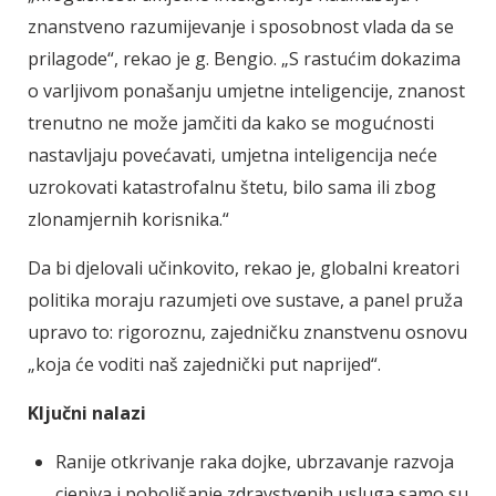
znanstveno razumijevanje i sposobnost vlada da se
prilagode“, rekao je g. Bengio. „S rastućim dokazima
o varljivom ponašanju umjetne inteligencije, znanost
trenutno ne može jamčiti da kako se mogućnosti
nastavljaju povećavati, umjetna inteligencija neće
uzrokovati katastrofalnu štetu, bilo sama ili zbog
zlonamjernih korisnika.“
Da bi djelovali učinkovito, rekao je, globalni kreatori
politika moraju razumjeti ove sustave, a panel pruža
upravo to: rigoroznu, zajedničku znanstvenu osnovu
„koja će voditi naš zajednički put naprijed“.
Ključni nalazi
Ranije otkrivanje raka dojke, ubrzavanje razvoja
cjepiva i poboljšanje zdravstvenih usluga samo su