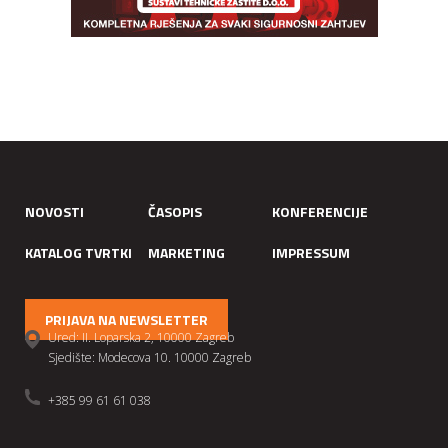
NOVOSTI
ČASOPIS
KONFERENCIJE
KATALOG TVRTKI
MARKETING
IMPRESSUM
PRIJAVA NA NEWSLETTER
Ured: II. Loparska 2, 10000 Zagreb
Sjedište: Modecova 10. 10000 Zagreb
+385 99 61 61 038