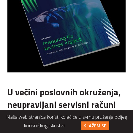
U većini poslovnih okruženja,
neupravljani servisni računi
znatno nadmašuju
Naša web stranica koristi kolačiće u svrhu pružanja boljeg
korisničkog iskustva.
upravljane. Implementacija AI
SLAŽEM SE