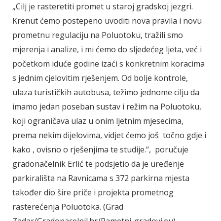
„Cilj je rasteretiti promet u staroj gradskoj jezgri.
Krenut ćemo postepeno uvoditi nova pravila i novu
prometnu regulaciju na Poluotoku, tražili smo
mjerenja i analize, i mi ćemo do sljedećeg ljeta, već i
početkom iduće godine izaći s konkretnim koracima
s jednim cjelovitim rješenjem. Od bolje kontrole,
ulaza turističkih autobusa, težimo jednome cilju da
imamo jedan poseban sustav i režim na Poluotoku,
koji ograničava ulaz u onim ljetnim mjesecima,
prema nekim dijelovima, vidjet ćemo još točno gdje i
kako , ovisno o rješenjima te studije.“, poručuje
gradonačelnik Erlić te podsjetio da je uređenje
parkirališta na Ravnicama s 372 parkirna mjesta
također dio šire priče i projekta prometnog
rasterećenja Poluotoka. (Grad
Zadar/Gradonacelnil.hr/Pametni-gradovi.eu)