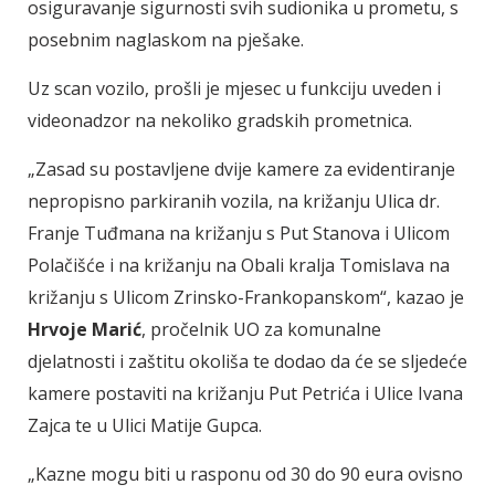
osiguravanje sigurnosti svih sudionika u prometu, s
posebnim naglaskom na pješake.
Uz scan vozilo, prošli je mjesec u funkciju uveden i
videonadzor na nekoliko gradskih prometnica.
„Zasad su postavljene dvije kamere za evidentiranje
nepropisno parkiranih vozila, na križanju Ulica dr.
Franje Tuđmana na križanju s Put Stanova i Ulicom
Polačišće i na križanju na Obali kralja Tomislava na
križanju s Ulicom Zrinsko-Frankopanskom“, kazao je
Hrvoje Marić
, pročelnik UO za komunalne
djelatnosti i zaštitu okoliša te dodao da će se sljedeće
kamere postaviti na križanju Put Petrića i Ulice Ivana
Zajca te u Ulici Matije Gupca.
„Kazne mogu biti u rasponu od 30 do 90 eura ovisno