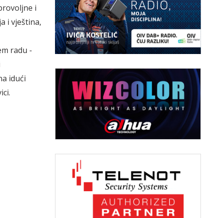
brovoljne i
 i vještina,
em radu -
i
a idući
ici.