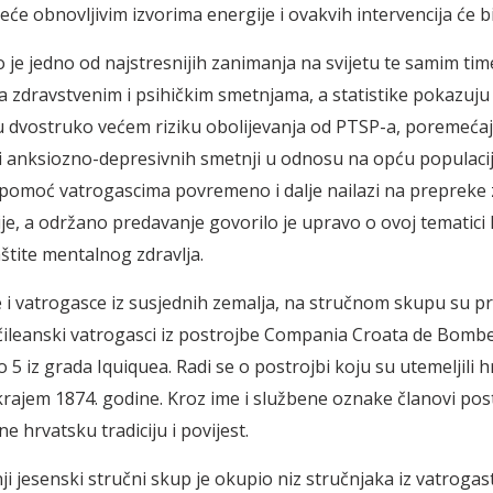
eće obnovljivim izvorima energije i ovakvih intervencija će bi
 je jedno od najstresnijih zanimanja na svijetu te samim ti
 zdravstvenim i psihičkim smetnjama, a statistike pokazuju
u dvostruko većem riziku obolijevanja od PTSP-a, poremeća
i anksiozno-depresivnih smetnji u odnosu na opću populacij
pomoć vatrogascima povremeno i dalje nailazi na prepreke
ije, a održano predavanje govorilo je upravo o ovoj tematici 
štite mentalnog zdravlja.
 i vatrogasce iz susjednih zemalja, na stručnom skupu su pr
 čileanski vatrogasci iz postrojbe Compania Croata de Bomb
5 iz grada Iquiquea. Radi se o postrojbi koju su utemeljili h
 krajem 1874. godine. Kroz ime i službene oznake članovi post
e hrvatsku tradiciju i povijest.
ji jesenski stručni skup je okupio niz stručnjaka iz vatrogas