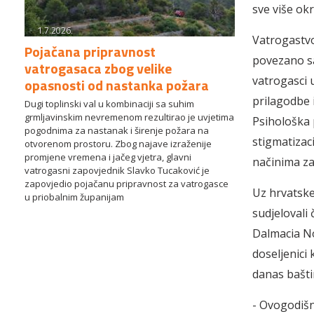
sve više okr
1.7.2026.
Vatrogastvo
Pojačana pripravnost
povezano sa
vatrogasaca zbog velike
vatrogasci 
opasnosti od nastanka požara
prilagodbe 
Dugi toplinski val u kombinaciji sa suhim
grmljavinskim nevremenom rezultirao je uvjetima
Psihološka 
pogodnima za nastanak i širenje požara na
stigmatizac
otvorenom prostoru. Zbog najave izraženije
promjene vremena i jačeg vjetra, glavni
načinima za
vatrogasni zapovjednik Slavko Tucaković je
zapovjedio pojačanu pripravnost za vatrogasce
Uz hrvatske
u priobalnim županijam
sudjelovali
Dalmacia No 
doseljenici
danas baštin
- Ovogodišn