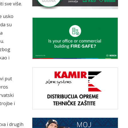
ti sve više.
me usko
 da su
ja
u.
 zbog
kao i
vi put
eros
rvatski
rojbe i
tva i drugih