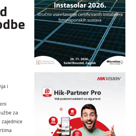
od
odbe
ja i
eni
lužbe za
 zajednice
crtima