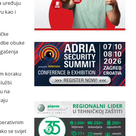
a uređuju
u kao i
ičke
edbe obuke
 gašenja
om koraku
lužbi.
ju na
žaju
perativnim
ko se svijet