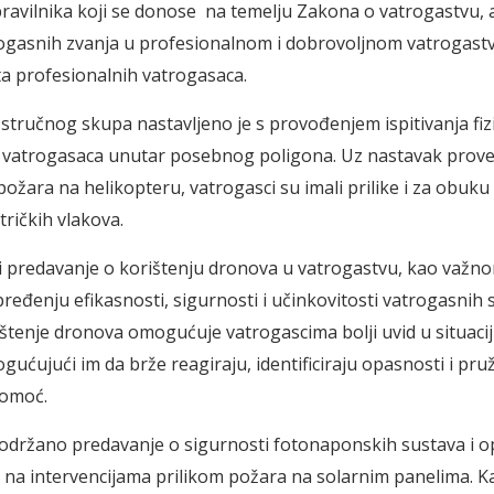
pravilnika koji se donose na temelju Zakona o vatrogastvu, 
ogasnih zvanja u profesionalnom i dobrovoljnom vatrogastv
a profesionalnih vatrogasaca.
stručnog skupa nastavljeno je s provođenjem ispitivanja fiz
 vatrogasaca unutar posebnog poligona. Uz nastavak prov
požara na helikopteru, vatrogasci su imali prilike i za obuku
tričkih vlakova.
i predavanje o korištenju dronova u vatrogastvu, kao važn
eđenju efikasnosti, sigurnosti i učinkovitosti vatrogasnih s
štenje dronova omogućuje vatrogascima bolji uvid u situaci
gućujući im da brže reagiraju, identificiraju opasnosti i pru
pomoć.
održano predavanje o sigurnosti fotonaponskih sustava i o
na intervencijama prilikom požara na solarnim panelima. Ka