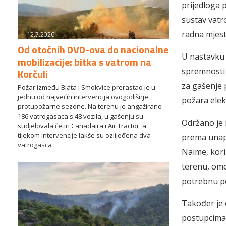
prijedloga 
sustav vatr
radna mjest
12.7.2026.
Od otočnih DVD-ova do nacionalne
U nastavku 
mobilizacije: bitka s vatrom na
spremnosti
Korčuli
za gašenje 
Požar između Blata i Smokvice prerastao je u
jednu od najvećih intervencija ovogodišnje
požara elek
protupožarne sezone. Na terenu je angažirano
186 vatrogasaca s 48 vozila, u gašenju su
Održano je 
sudjelovala četiri Canadaira i Air Tractor, a
tijekom intervencije lakše su ozlijeđena dva
prema unapr
vatrogasca
Naime, kori
terenu, omo
potrebnu 
Također je 
postupcima 