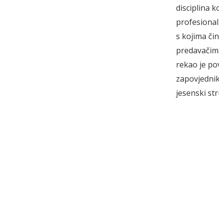
disciplina k
profesional
s kojima či
predavačima
rekao je po
zapovjednik
jesenski str