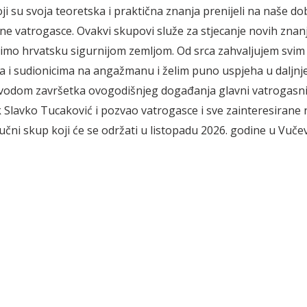
oji su svoja teoretska i praktična znanja prenijeli na naše do
ne vatrogasce. Ovakvi skupovi služe za stjecanje novih znanja
nimo hrvatsku sigurnijom zemljom. Od srca zahvaljujem svim
 i sudionicima na angažmanu i želim puno uspjeha u daljnj
vodom završetka ovogodišnjeg događanja glavni vatrogasn
 Slavko Tucaković i pozvao vatrogasce i sve zainteresirane n
učni skup koji će se održati u listopadu 2026. godine u Vučev