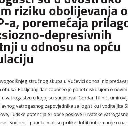
m riziku obolijevanja 
-a, poremećaja prilag
ksiozno-depresivnih
nji u odnosu na opću
laciju
ovogodišnjeg stručnog skupa u Vučevici donosi niz predavan
 obuka. Posljednji dan započeo je panel diskusijom o novim
 u vatrogastvu u kojoj su sudjelovali Gordan Filinić, umirovlj
avnog vatrogasnog zapovjednika za logistiku i voditeljica S
ove, ljudske potencijale i opće poslove Hrvatske vatrogasne
el. Sudionici panela imali su prilike dobiti informacije o na