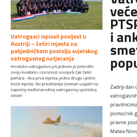
veće
PTSP
26.7.2026.
i an
Vatrogasci ispisali povijest u
Austriji – četiri mjesta na
smet
pobjedničkom postolju svjetskog
popu
vatrogasnog natjecanja
Hrvatsko vatrogastvo još jednom je potvrdilo
svoju kvalitetu i izvrsnost osvojivši čak četiri
pehara - dva prva mjesta, jedno drugo i jedno
treće mjesto, što predstavlja izniman uspjeh na
Zadnji dan 
najvećoj međunarodnoj vatrogasnoj sportskoj
vatrogasnih
smotri
pravilnicima
pomoćnik gl
pravne posl
Matea Novos