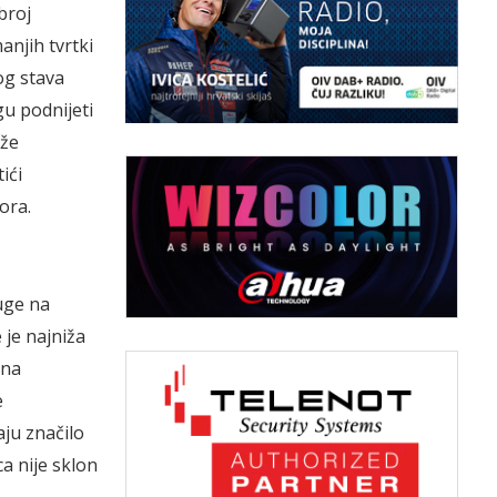
broj
anjih tvrtki
og stava
u podnijeti
ože
ići
ora.
uge na
 je najniža
 na
e
ju značilo
a nije sklon