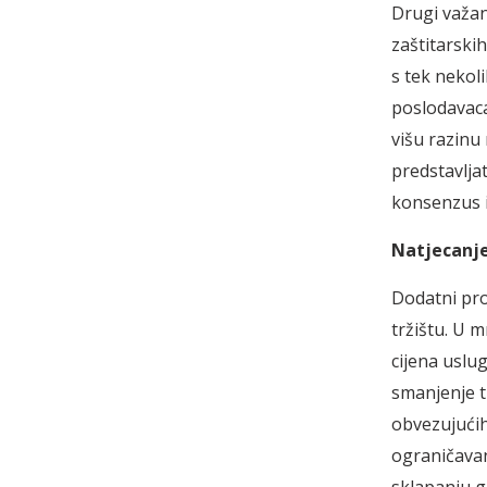
Drugi važan 
zaštitarskih
s tek nekol
poslodavaca
višu razinu
predstavljat
konsenzus i
Natjecanj
Dodatni pro
tržištu. U m
cijena uslu
smanjenje t
obvezujućih
ograničavan
sklapanju 