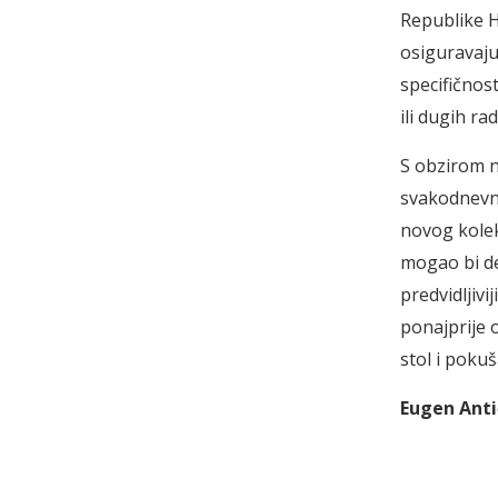
Republike H
osiguravaju
specifičnos
ili dugih ra
S obzirom na
svakodnevno
novog kolek
mogao bi de
predvidljivi
ponajprije 
stol i pokuš
Eugen Anti