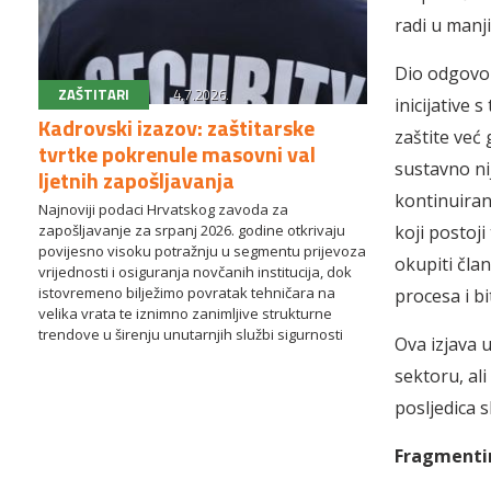
radi u manj
Dio odgovor
ZAŠTITARI
4.7.2026.
inicijative 
Kadrovski izazov: zaštitarske
zaštite već
tvrtke pokrenule masovni val
sustavno nij
ljetnih zapošljavanja
kontinuiran
Najnoviji podaci Hrvatskog zavoda za
zapošljavanje za srpanj 2026. godine otkrivaju
koji postoji
povijesno visoku potražnju u segmentu prijevoza
okupiti čla
vrijednosti i osiguranja novčanih institucija, dok
istovremeno bilježimo povratak tehničara na
procesa i bi
velika vrata te iznimno zanimljive strukturne
trendove u širenju unutarnjih službi sigurnosti
Ova izjava 
sektoru, al
posljedica s
Fragmentir