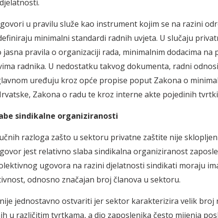
 djelatnosti.
ugovori u pravilu služe kao instrument kojim se na razini o
definiraju minimalni standardi radnih uvjeta. U slučaju privat
o jasna pravila o organizaciji rada, minimalnim dodacima na p
ima radnika. U nedostatku takvog dokumenta, radni odnosi
lavnom uređuju kroz opće propise poput Zakona o minimal
rvatske, Zakona o radu te kroz interne akte pojedinih tvrtki
abe sindikalne organiziranosti
učnih razloga zašto u sektoru privatne zaštite nije sklopljen
ugovor jest relativno slaba sindikalna organiziranost zaposle
olektivnog ugovora na razini djelatnosti sindikati moraju ima
ivnost, odnosno značajan broj članova u sektoru.
nije jednostavno ostvariti jer sektor karakterizira velik broj
h u različitim tvrtkama, a dio zaposlenika često mijenja posl