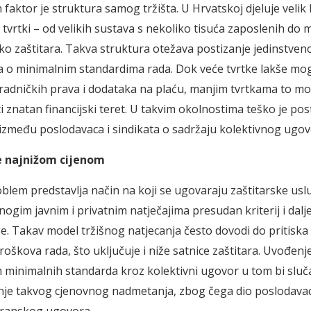
faktor je struktura samog tržišta. U Hrvatskoj djeluje velik 
 tvrtki – od velikih sustava s nekoliko tisuća zaposlenih do m
iko zaštitara. Takva struktura otežava postizanje jedinstven
 o minimalnim standardima rada. Dok veće tvrtke lakše mog
 radničkih prava i dodataka na plaću, manjim tvrtkama to m
i znatan financijski teret. U takvim okolnostima teško je post
zmeđu poslodavaca i sindikata o sadržaju kolektivnog ugov
e najnižom cijenom
blem predstavlja način na koji se ugovaraju zaštitarske usl
nogim javnim i privatnim natječajima presudan kriterij i dalje
ge. Takav model tržišnog natjecanja često dovodi do pritiska
roškova rada, što uključuje i niže satnice zaštitara. Uvođenj
 minimalnih standarda kroz kolektivni ugovor u tom bi sluča
je takvog cjenovnog nadmetanja, zbog čega dio poslodavac
granskog ugovora.