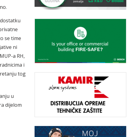
no.
edostatku
 privatne
o se time
ative ni
a MUP-a RH,
radnicima i
retanju tog
anju u
ra dijelom