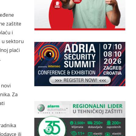
dređene
ne zaštite
laću i
 u sektoru
noj plaći
.
 novi
nika. Za
ti
 radnika
odavce ili