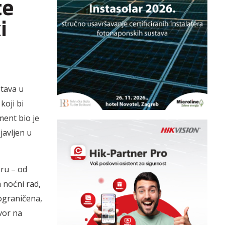
te
i
stava u
koji bi
ment bio je
javljen u
oru – od
 noćni rad,
ograničena,
vor na