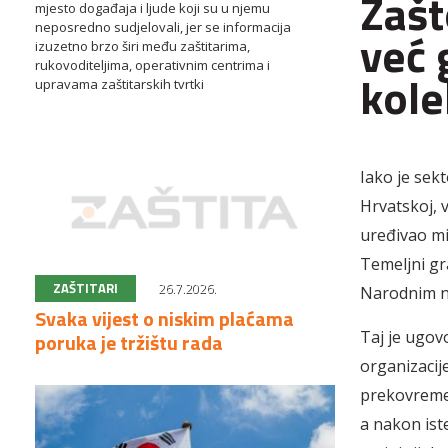
Zašt
mjesto događaja i ljude koji su u njemu
neposredno sudjelovali, jer se informacija
već 
izuzetno brzo širi među zaštitarima,
rukovoditeljima, operativnim centrima i
kole
upravama zaštitarskih tvrtki
Iako je sek
Hrvatskoj, 
uređivao mi
Temeljni gra
ZAŠTITARI
26.7.2026.
Narodnim n
Svaka vijest o niskim plaćama
Taj je ugov
poruka je tržištu rada
organizacij
prekovremen
a nakon ist