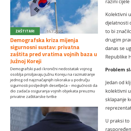
razini cijele
Kolektivni 
djelatnosti 
ZAŠTITARI
14.7.2026.
to bi značil
Demografska kriza mijenja
drugim prav
sigurnosni sustav: privatna
danas se ug
zaštita pred vratima vojnih baza u
Republike H
Južnoj Koreji
Demografski pad i kronični nedostatak vojnog
Problem sl
osoblja prisiljavaju Južnu Koreju na razmatranje
jednog od najznačajnijih iskoraka u području
Jedan od klj
sigurnosti posljednjih desetljeća – mogućnosti da
kolektivni 
dio zadaća osiguranja vojnih objekata preuzmu
privatne zaštitarske tvrtke
sklapanje k
reprezentat
U praksi to 
raspoređeni