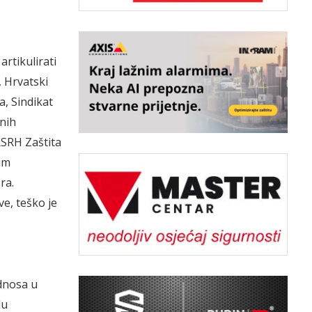
artikulirati
, Hrvatski
a, Sindikat
tnih
RSRH Zaštita
im
ra.
e, teško je
dnosa u
du