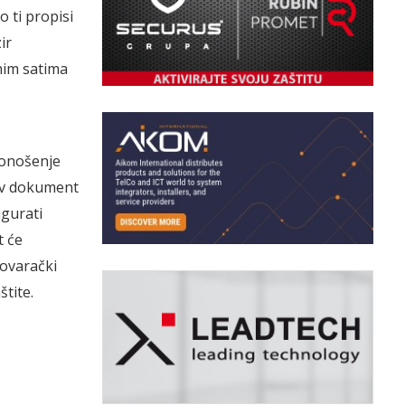
 ti propisi
ir
nim satima
donošenje
kav dokument
igurati
t će
govarački
štite.