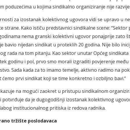
im poduzećima u kojima sindikalno organiziranje nije razvije
nosti za izostanak kolektivnog ugovora vidi se upravo u n
s te strane. Kako ističu predstavnici sindikalne scene: “Sektor
 godinama nema granski kolektivni ugovor ponajprije zato št
e bavio nijedan sindikat u proteklih 20 godina. Nije bilo inicij
og rada na tom pitanju. Kao sektor unutar Općeg sindikat
 tek godinu i pol, prvo smo morali izgraditi povjerenje među 
nstvo. Sada kada za to imamo temelje, aktivno radimo na pok
t ćemo prvi sindikat koji se time konkretno i ozbiljno bavi.”
ukazuje na mogući zaokret u pristupu sindikalnom organizir
i i potvrđuje da je dugogodišnji izostanak kolektivnog ugovo
labog institucionalnog pritiska iz redova radnika.
ano tržište poslodavaca