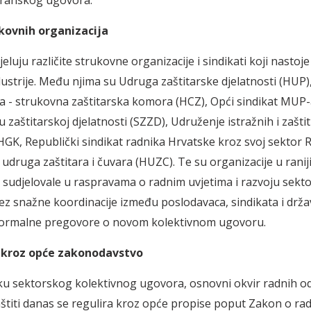
kovnih organizacija
eluju različite strukovne organizacije i sindikati koji nastoje 
dustrije. Među njima su Udruga zaštitarske djelatnosti (HUP)
ra - strukovna zaštitarska komora (HCZ), Opći sindikat MUP-
 zaštitarskoj djelatnosti (SZZD), Udruženje istražnih i zašti
 HGK, Republički sindikat radnika Hrvatske kroz svoj sektor 
 udruga zaštitara i čuvara (HUZC). Te su organizacije u ranij
 sudjelovale u raspravama o radnim uvjetima i razvoju sekto
z snažne koordinacije između poslodavaca, sindikata i držav
formalne pregovore o novom kolektivnom ugovoru.
 kroz opće zakonodavstvo
u sektorskog kolektivnog ugovora, osnovni okvir radnih o
aštiti danas se regulira kroz opće propise poput Zakon o ra