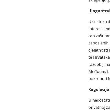
Uloga stru
U sektoru dj
interese in
ceh zaštita
zaposlenih u
djelatnosti
te Hrvatska
razdobljima
Međutim, be
pokrenuti 
Regulacija
U nedostatk
privatnoj z