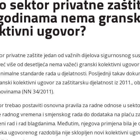
o sektor privatne zašti
godinama nema gransk
ktivni ugovor?
tor privatne zaštite jedan od važnih dijelova sigurnosnog su
već više od desetljeća nema važeći granski kolektivni ugovor 
nimalne standarde rada u djelatnosti. Posljednji takav doku
nski kolektivni ugovor za zaštitarsku djelatnost iz 2011., ob
ovinama (NN 34/2011).
or trebao postaviti osnovna pravila za radne odnose u sekt
e radnog vremena i smjenskog rada do dodataka na plaću za
i rad i rad blagdanima. Međutim, njegova primjena bila je 
eka ugovorenog razdoblja nije sklopljen novi kolektivni ugo