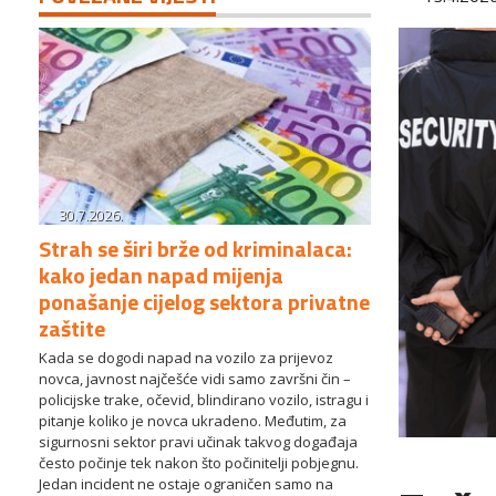
30.7.2026.
Strah se širi brže od kriminalaca:
kako jedan napad mijenja
ponašanje cijelog sektora privatne
zaštite
Kada se dogodi napad na vozilo za prijevoz
novca, javnost najčešće vidi samo završni čin –
policijske trake, očevid, blindirano vozilo, istragu i
pitanje koliko je novca ukradeno. Međutim, za
sigurnosni sektor pravi učinak takvog događaja
često počinje tek nakon što počinitelji pobjegnu.
Jedan incident ne ostaje ograničen samo na