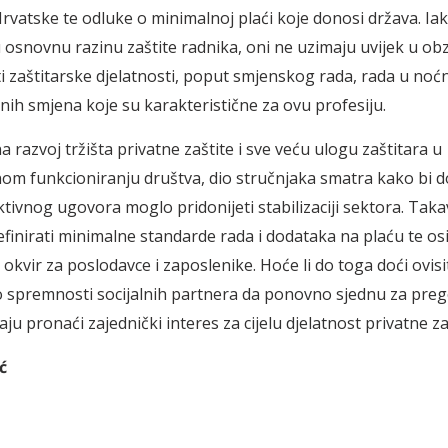
rvatske te odluke o minimalnoj plaći koje donosi država. Iako
 osnovnu razinu zaštite radnika, oni ne uzimaju uvijek u obz
ti zaštitarske djelatnosti, poput smjenskog rada, rada u noć
dnih smjena koje su karakteristične za ovu profesiju.
 razvoj tržišta privatne zaštite i sve veću ulogu zaštitara u
m funkcioniranju društva, dio stručnjaka smatra kako bi 
tivnog ugovora moglo pridonijeti stabilizaciji sektora. Ta
finirati minimalne standarde rada i dodataka na plaću te os
ji okvir za poslodavce i zaposlenike. Hoće li do toga doći ovisi
o spremnosti socijalnih partnera da ponovno sjednu za pre
aju pronaći zajednički interes za cijelu djelatnost privatne za
ć