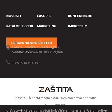
NOVOSTI
ČASOPIS
KONFERENCIJE
KATALOG TVRTKI
MARKETING
IMPRESSUM
PRIJAVA NA NEWSLETTER
Ured: II. Loparska 2, 10000 Zagreb
Sjedište: Modecova 10. 10000 Zagreb
+385 99 61 61 038
Zaštita | © Konfa media d.o.o. 2026. Sva prava pridržana
Izrada
NOVENA
Naša web stranica koristi kolačiće u svrhu pružanja boljeg