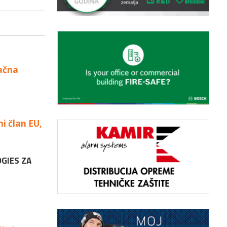
lačna
i član EU,
GIES ZA