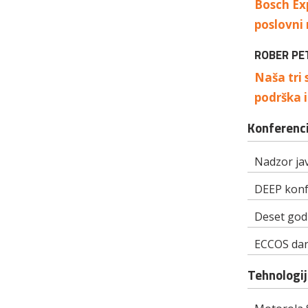
Bosch Exp
poslovni 
ROBER PE
Naša tri 
podrška 
Konferenci
Nadzor jav
DEEP konf
Deset god
ECCOS da
Tehnologij