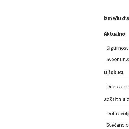
Između dva
Aktualno
Sigurnost 
Sveobuhva
U fokusu
Odgovorno
Zaštita u 
Dobrovolj
Svečano ob