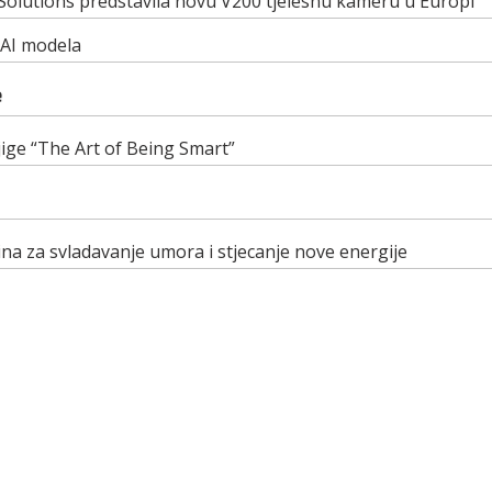
Solutions predstavila novu V200 tjelesnu kameru u Europi
 AI modela
e
ige “The Art of Being Smart”
na za svladavanje umora i stjecanje nove energije