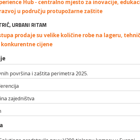
erience Hub - centralno mjesto za inovacije, edukaci
razvoj u području protupožarne zaštite
TRIĆ, URBANI RITAM
stupa prodaje su velike količine robe na lageru, tehni
i konkurentne cijene
je
nih površina i zaštita perimetra 2025.
erencija
ina zajedništva
n
a