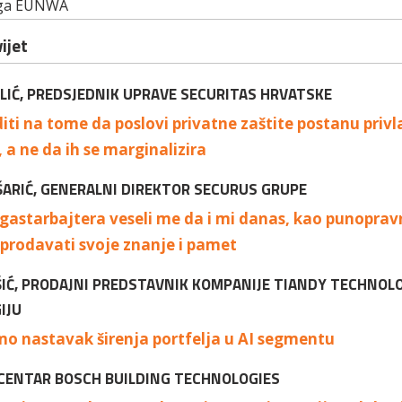
jiga EUNWA
ijet
ILIĆ, PREDSJEDNIK UPRAVE SECURITAS HRVATSKE
iti na tome da poslovi privatne zaštite postanu priv
, a ne da ih se marginalizira
ŠARIĆ, GENERALNI DIREKTOR SECURUS GRUPE
gastarbajtera veseli me da i mi danas, kao punopravn
rodavati svoje znanje i pamet
ŠIĆ, PRODAJNI PREDSTAVNIK KOMPANIJE TIANDY TECHNOLO
IJU
o nastavak širenja portfelja u AI segmentu
CENTAR BOSCH BUILDING TECHNOLOGIES