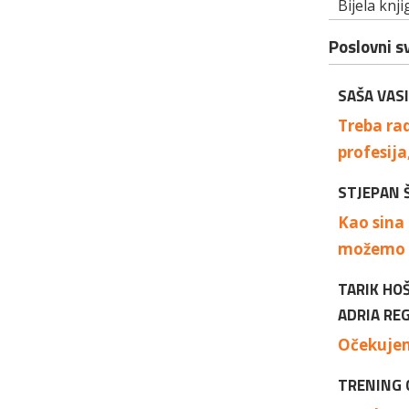
Bijela kn
Poslovni sv
SAŠA VAS
Treba rad
profesija
STJEPAN 
Kao sina 
možemo p
TARIK HO
ADRIA REG
Očekujem
TRENING 