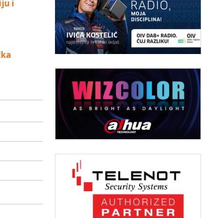
ju i
čka