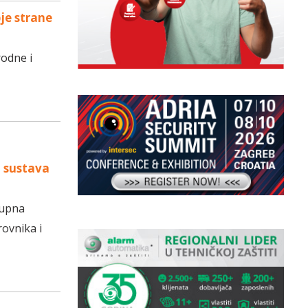
bje strane
rodne i
a sustava
kupna
ovnika i