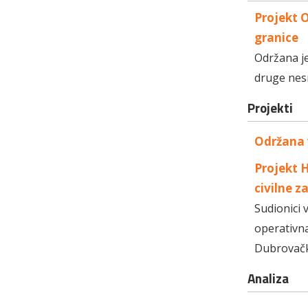
Projekt O
granice
Održana je
druge nes
Projekti
Održana 
Projekt H
civilne z
Sudionici 
operativna
Dubrovačk
Analiza