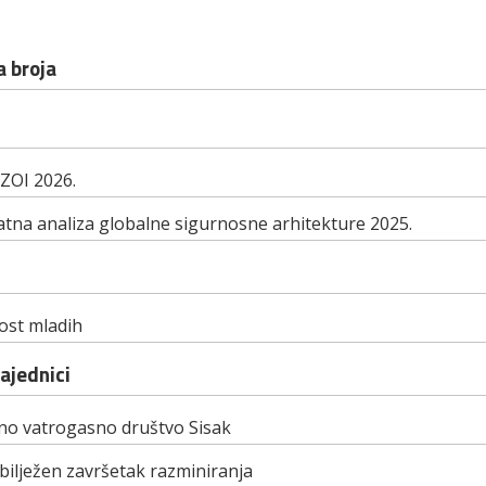
 broja
ZOI 2026.
tna analiza globalne sigurnosne arhitekture 2025.
st mladih
zajednici
no vatrogasno društvo Sisak
ilježen završetak razminiranja