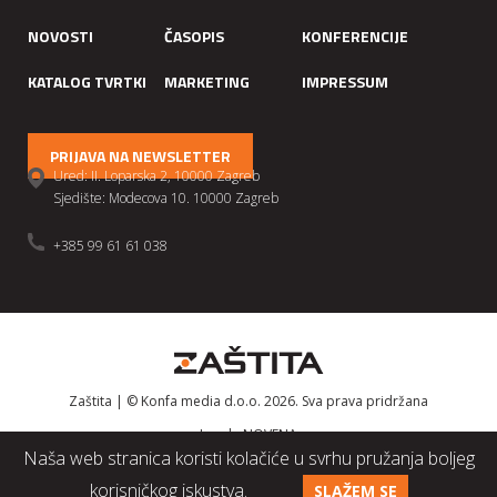
NOVOSTI
ČASOPIS
KONFERENCIJE
KATALOG TVRTKI
MARKETING
IMPRESSUM
PRIJAVA NA NEWSLETTER
Ured: II. Loparska 2, 10000 Zagreb
Sjedište: Modecova 10. 10000 Zagreb
+385 99 61 61 038
Zaštita | © Konfa media d.o.o. 2026. Sva prava pridržana
Izrada
NOVENA
Naša web stranica koristi kolačiće u svrhu pružanja boljeg
korisničkog iskustva.
SLAŽEM SE