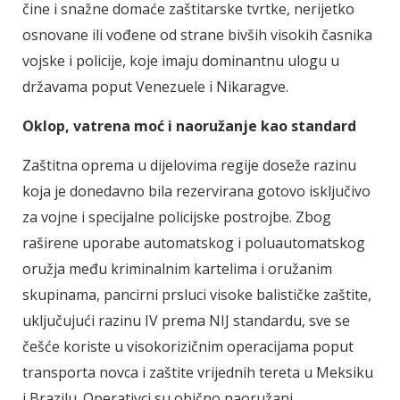
čine i snažne domaće zaštitarske tvrtke, nerijetko
osnovane ili vođene od strane bivših visokih časnika
vojske i policije, koje imaju dominantnu ulogu u
državama poput Venezuele i Nikaragve.
Oklop, vatrena moć i naoružanje kao standard
Zaštitna oprema u dijelovima regije doseže razinu
koja je donedavno bila rezervirana gotovo isključivo
za vojne i specijalne policijske postrojbe. Zbog
raširene uporabe automatskog i poluautomatskog
oružja među kriminalnim kartelima i oružanim
skupinama, pancirni prsluci visoke balističke zaštite,
uključujući razinu IV prema NIJ standardu, sve se
češće koriste u visokorizičnim operacijama poput
transporta novca i zaštite vrijednih tereta u Meksiku
i Brazilu. Operativci su obično naoružani