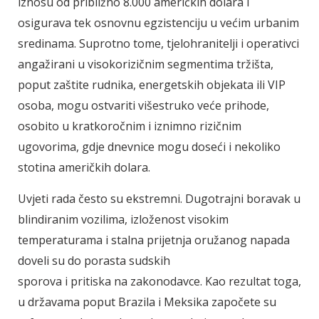
iznosu od približno 8.000 američkih dolara i
osigurava tek osnovnu egzistenciju u većim urbanim
sredinama. Suprotno tome, tjelohranitelji i operativci
angažirani u visokorizičnim segmentima tržišta,
poput zaštite rudnika, energetskih objekata ili VIP
osoba, mogu ostvariti višestruko veće prihode,
osobito u kratkoročnim i iznimno rizičnim
ugovorima, gdje dnevnice mogu doseći i nekoliko
stotina američkih dolara.
Uvjeti rada često su ekstremni. Dugotrajni boravak u
blindiranim vozilima, izloženost visokim
temperaturama i stalna prijetnja oružanog napada
doveli su do porasta sudskih
sporova i pritiska na zakonodavce. Kao rezultat toga,
u državama poput Brazila i Meksika započete su