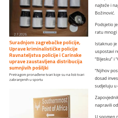
najteže i na
Božinović.
Podsjetio j
ratu mnogi s
2.7.2026.
Suradnjom zagrebačke policije,
Istaknuo je 
Uprave kriminalističke policije
uspostavi r
Ravnateljstva policije i Carinske
“Bljesku” i 
uprave zaustavljena distribucija
sumnjivih pošiljki
“Njihov post
Pretragom pronađene tvari koje su na listi tvari
dosad invest
zabranjenih u sportu
sudjeluju u
Zapovjednik
napravili o
U spomen na