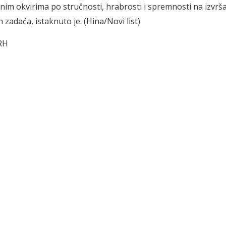
m okvirima po stručnosti, hrabrosti i spremnosti na izvrš
h zadaća, istaknuto je. (Hina/Novi list)
RH