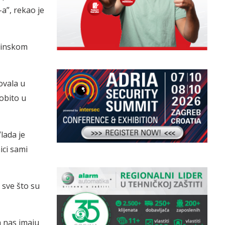
a”, rekao je
ovinskom
ovala u
obito u
lada je
ici sami
 sve što su
a nas imaju