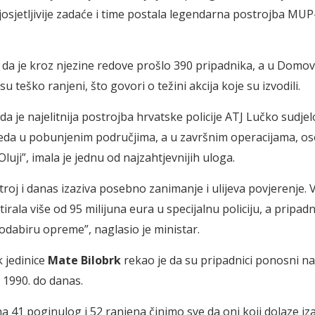
josjetljivije zadaće i time postala legendarna postrojba MUP-
e da je kroz njezine redove prošlo 390 pripadnika, a u Dom
u teško ranjeni, što govori o težini akcija koje su izvodili.
da je najelitnija postrojba hrvatske policije ATJ Lučko sudjel
eda u pobunjenim područjima, a u završnim operacijama, os
“Oluji”, imala je jednu od najzahtjevnijih uloga.
roj i danas izaziva posebno zanimanje i ulijeva povjerenje. V
irala više od 95 milijuna eura u specijalnu policiju, a pripadn
 odabiru opreme”, naglasio je ministar.
 jedinice
Mate Bilobrk
rekao je da su pripadnici ponosni na
d 1990. do danas.
 41 poginulog i 52 ranjena činimo sve da oni koji dolaze iz