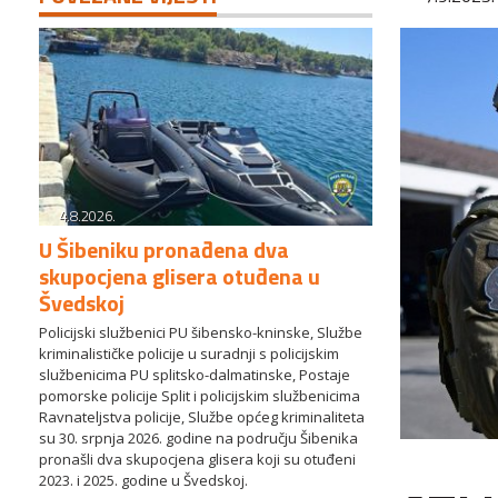
4.8.2026.
U Šibeniku pronađena dva
skupocjena glisera otuđena u
Švedskoj
Policijski službenici PU šibensko-kninske, Službe
kriminalističke policije u suradnji s policijskim
službenicima PU splitsko-dalmatinske, Postaje
pomorske policije Split i policijskim službenicima
Ravnateljstva policije, Službe općeg kriminaliteta
su 30. srpnja 2026. godine na području Šibenika
pronašli dva skupocjena glisera koji su otuđeni
2023. i 2025. godine u Švedskoj.