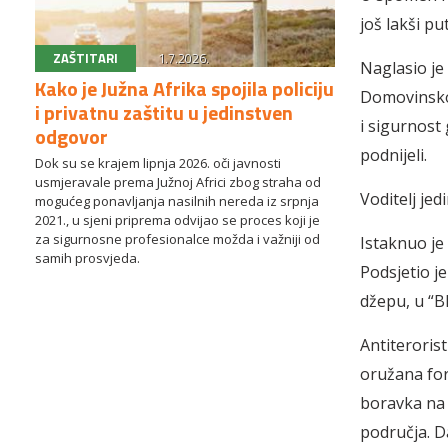
još lakši pu
ZAŠTITARI
1.7.2026.
Naglasio je 
Kako je Južna Afrika spojila policiju
Domovinskog
i privatnu zaštitu u jedinstven
i sigurnost 
odgovor
podnijeli.
Dok su se krajem lipnja 2026. oči javnosti
usmjeravale prema Južnoj Africi zbog straha od
Voditelj jed
mogućeg ponavljanja nasilnih nereda iz srpnja
2021., u sjeni priprema odvijao se proces koji je
za sigurnosne profesionalce možda i važniji od
Istaknuo je
samih prosvjeda.
Podsjetio j
džepu, u “Bl
Antiteroris
oružana for
boravka na 
područja. D