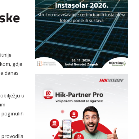
jske
itnije
čkom, gdje
ba danas
obilježju u
nim
i poginulih
a provodila