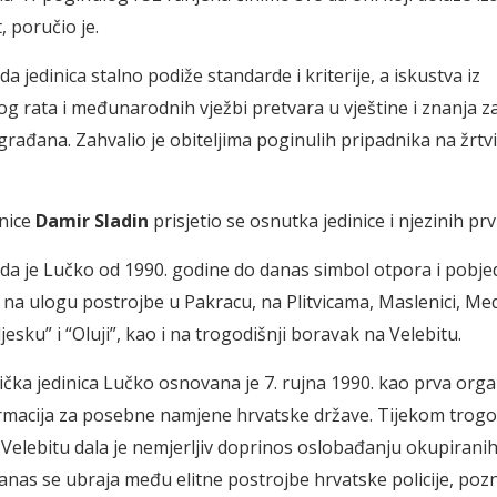
t, poručio je.
da jedinica stalno podiže standarde i kriterije, a iskustva iz
 rata i međunarodnih vježbi pretvara u vještine i znanja 
građana. Zahvalio je obiteljima poginulih pripadnika na žrtvi
inice
Damir Sladin
prisjetio se osnutka jedinice i njezinih prvi
 da je Lučko od 1990. godine do danas simbol otpora i pobje
e na ulogu postrojbe u Pakracu, na Plitvicama, Maslenici, 
jesku” i “Oluji”, kao i na trogodišnji boravak na Velebitu.
tička jedinica Lučko osnovana je 7. rujna 1990. kao prva org
macija za posebne namjene hrvatske države. Tijekom trogo
Velebitu dala je nemjerljiv doprinos oslobađanju okupirani
anas se ubraja među elitne postrojbe hrvatske policije, pozn