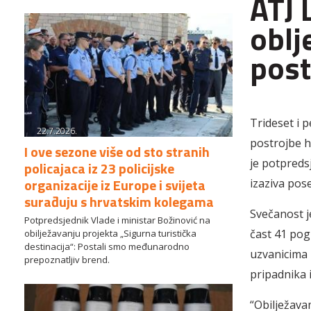
ATJ 
oblj
post
Trideset i p
22.7.2026.
postrojbe h
I ove sezone više od sto stranih
je potpreds
policajaca iz 23 policijske
organizacije iz Europe i svijeta
izaziva pos
surađuju s hrvatskim kolegama
Svečanost j
Potpredsjednik Vlade i ministar Božinović na
čast 41 pog
obilježavanju projekta „Sigurna turistička
destinacija“: Postali smo međunarodno
uzvanicima b
prepoznatljiv brend.
pripadnika 
“Obilježava