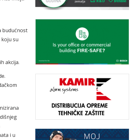
za budućnost
 koju su
h akcija.
de.
Medačkom
anizirana
dišnjeg
h
ata i u