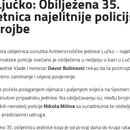
Ljučko: Obilježena 35.
etnica najelitnije polici
rojbe
eta obljetnica osnutka Antiterorističke jedinice Lučko – najel
rvatske policije svečano je obilježena u nedjelju u bazi u Lu
jednik Vlade i ministar
Davor Božinović
rekao da ta postroj
ebno zanimanje i ulijeva povjerenje.
e počela polaganjem vijenaca i paljenjem svijeća na Spomen 
inulom pripadniku jedinice. Na obilježavanju su, među broj
ili ravnatelj policije
Nikola Milina
sa suradnicima te obitelj
i predstavnici udruga.
mo 35. obljetnicu jedinice koja je od prvog dana do kraja rat