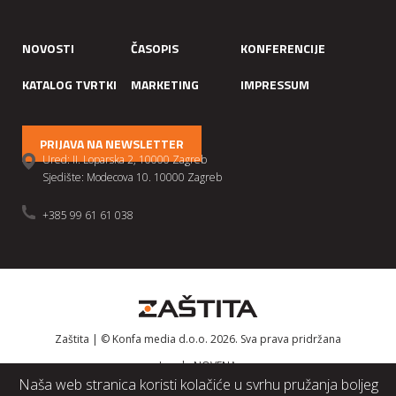
NOVOSTI
ČASOPIS
KONFERENCIJE
KATALOG TVRTKI
MARKETING
IMPRESSUM
PRIJAVA NA NEWSLETTER
Ured: II. Loparska 2, 10000 Zagreb
Sjedište: Modecova 10. 10000 Zagreb
+385 99 61 61 038
Zaštita | © Konfa media d.o.o. 2026. Sva prava pridržana
Izrada
NOVENA
Naša web stranica koristi kolačiće u svrhu pružanja boljeg